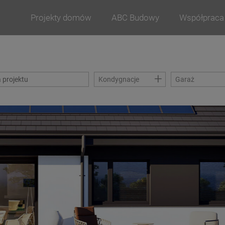
Projekty domów
ABC Budowy
Współpraca
+
Kondygnacje
Garaż