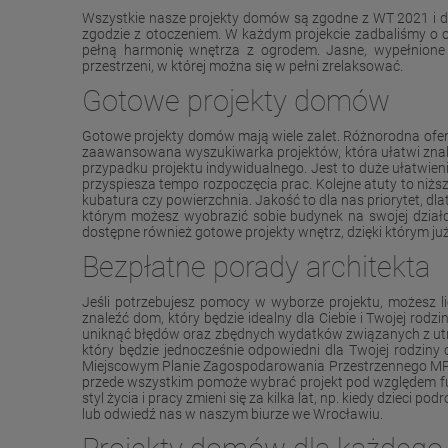
Wszystkie nasze projekty domów są zgodne z WT 2021 i do
zgodzie z otoczeniem. W każdym projekcie zadbaliśmy o od
pełną harmonię wnętrza z ogrodem. Jasne, wypełnione n
przestrzeni, w której można się w pełni zrelaksować.
Gotowe projekty domów
Gotowe projekty domów mają wiele zalet. Różnorodna oferta
zaawansowana wyszukiwarka projektów, która ułatwi znalez
przypadku projektu indywidualnego. Jest to duże ułatwie
przyspiesza tempo rozpoczęcia prac. Kolejne atuty to niżs
kubatura czy powierzchnia. Jakość to dla nas priorytet, dl
którym możesz wyobrazić sobie budynek na swojej dział
dostępne również gotowe projekty wnętrz, dzięki którym ju
Bezpłatne porady architekta
Jeśli potrzebujesz pomocy w wyborze projektu, możesz 
znaleźć dom, który będzie idealny dla Ciebie i Twojej rod
uniknąć błędów oraz zbędnych wydatków związanych z utrz
który będzie jednocześnie odpowiedni dla Twojej rodzin
Miejscowym Planie Zagospodarowania Przestrzennego MPZP
przede wszystkim pomoże wybrać projekt pod względem fun
styl życia i pracy zmieni się za kilka lat, np. kiedy dzieci
lub odwiedź nas w naszym biurze we Wrocławiu.