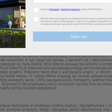
Piętrowe
N
jekty domów ARCHIP
kty domów parterowych, projekty domów z poddaszem użytkowym i poddas
my projekty domów nowoczesne stodoły i z płaskim dachem. W naszej o
zeregowej i bliźniaczej. Wszystkie projekty domów jednorodzinnych z n
ą wiele wariantów, w tym opcje bez garażu, z garażem lub z ekonomic
opozycje na małą działkę, które dobrze wpasują się zarówno w przestr
S i MINI PLUS, które nie tylko oszczędzają energię, ale również aktywn
żdego projektu. Polecamy także dział z aranżacjami wnętrz, w który
zną strefę relaksu. W naszej ofercie znajdują się również gotowe pr
w którą wkładamy serce i 100% zaangażowania. Pomagamy spełniać marz
Od ponad 27 lat projektujemy domy, do których zawsze chce się wraca
ojekty domów to nasza specjalność!
ntacja techniczna to podstawa solidnej budowy. Zaprojektowane z em
ch wyróżnia atrakcyjny design, najwyższa jakość dokumentacji oraz 