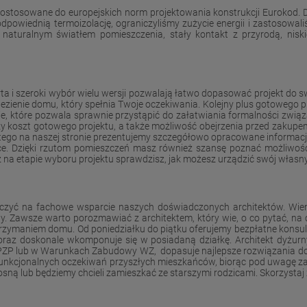
stosowane do europejskich norm projektowania konstrukcji Eurokod. D
powiednią termoizolację, ograniczyliśmy zużycie energii i zastosowaliś
aturalnym światłem pomieszczenia, stały kontakt z przyrodą, niskie
 i szeroki wybór wielu wersji pozwalają łatwo dopasować projekt do sw
ienie domu, który spełnia Twoje oczekiwania. Kolejny plus gotowego p
nie, które pozwala sprawnie przystąpić do załatwiania formalności z
zy koszt gotowego projektu, a także możliwość obejrzenia przed zakupem
atego na naszej stronie prezentujemy szczegółowo opracowane informacje 
ce. Dzięki rzutom pomieszczeń masz również szansę poznać możliwo
ż na etapie wyboru projektu sprawdzisz, jak możesz urządzić swój własn
liczyć na fachowe wsparcie naszych doświadczonych architektów. Wi
ziny. Zawsze warto porozmawiać z architektem, który wie, o co pytać, n
ymaniem domu. Od poniedziałku do piątku oferujemy bezpłatne konsult
y oraz doskonale wkomponuje się w posiadaną działkę. Architekt dyżu
 lub w Warunkach Zabudowy WZ, dopasuje najlepsze rozwiązania do uwar
kcjonalnych oczekiwań przyszłych mieszkańców, biorąc pod uwagę zarówn
 podrosną lub będziemy chcieli zamieszkać ze starszymi rodzicami. Skorzyst