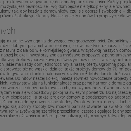
ia projektowe oraz gwarancję doskonałej funkcjonalności. Każdy proj
emu zyskujesz pewność, że Twój dom będzie nie tylko piękny, ale równi
ujemy tak, aby każdy z domowników czuł się dobrze i swobodnie – dba
ównież atrakcyjne tarasy. Nasze projekty domów to propozycje dla wszy
nych
ają aktualne wymagania dotyczące energooszczędności. Zadbaliśmy 
 bardzo dobrymi parametrami cieplnymi, co w praktyce oznacza niższe
e z naturą z dala od wielkomiejskiego gwaru. Wizytówką naszych domów
naszej kolekcji inwestorzy znajdą mnóstwo propozycji z panoramicznym
kowej strefie wypoczynkowej na świeżym powietrzu – atrakcyjne tarasy
h, jakie ma każdy dom jednorodzinny z naszej oferty. Ogromną popular
2
ie sprawdzą się na wąskiej działce, także projekty domów do 70 m
pow
2
mów to gwarancja funkcjonalności w każdym m
. Mały dom to dużo zalet
zewanie. Do hitów naszej kolekcji należą również nowoczesne projekty
tkich, którzy stawiają na funkcjonalność oraz pełną harmonię domu z 
e nowoczesne domy parterowe są chętnie wybierane zarówno przez rodzi
rą zamienia się w dodatkowy pokój na świeżym powietrzu. Do najczęśc
ie w eksploatacji, a także projekty domów z poddaszem do adaptacj
wnież boom na domy nowoczesne stodoły. Proste w formie domy z dache
ałego kraju.Domy stodoły tzw. modern barn są otwarte na światło i ot
twa. Ich wizytówką są szerokie przeszklenia, często sięgające ściany 
szerokie możliwości aranżacji i personalizacji, a tym samym łatwo dopas