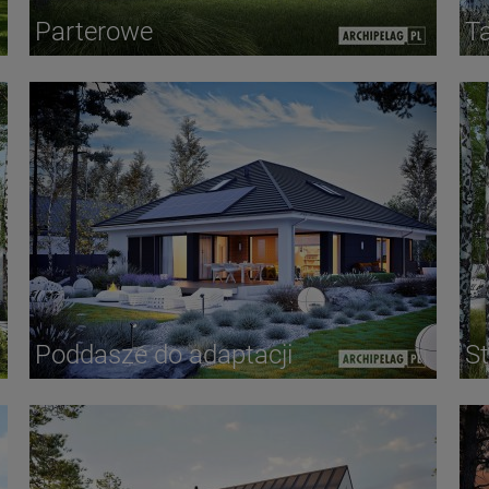
Parterowe
T
Poddasze do adaptacji
St