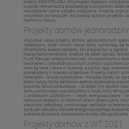
kolekcji ARCHIPELAGU, otrzymujesz najlepsze rozwiązan
wygodę i ekonomiczną eksploatację w przyszłości, dzięki t
nowoczesne i pełne wdzięku połączenia. Wnętrza organiz
wszystkich pomieszczeń. Wizytówką naszych projektów są r
harmonii z naturą.
Projekty domów jednorodzin
Wszystkie nasze projekty domów jednorodzinnych spełni
instalacyjne, dzięki którym nasze domy wyróżniają się
chcielibyśmy polecić każdemu, kto pragnie żyć w zgodzi
maksymalnie otwieramy wnętrza na zieleń ogrodu. Wśród 
PLUS. Planując układ pomieszczeń, nie zapominamy o dodat
także jeden z charakterystycznych znaków rozpoznawczyc
które są tanie i łatwe w budowie, a oprócz tego znakomic
powiększamy o nowości projektowe. Projekty małych do
materiałów, tańsze wykończenie i mniejsze opłaty za ogr
blisko natury. Domy parterowe spełnią oczekiwania wszys
poziomie, łatwa komunikacja – to dzięki tym atutom nasz
domu parterowego wyposażyliśmy w taras, który letnią po
z poddaszem użytkowym – ciepłe, energooszczędne i tan
realizować etapami. W ostatnich latach obserwujemy ró
warunków zabudowy, umożliwiając realizację na terenie c
życia, jak i aktualny kierunek energooszczędnego budownic
subtelnie się zaciera. Nowoczesne stodoły oferują ponadto 
Projekty domów z WT 2021