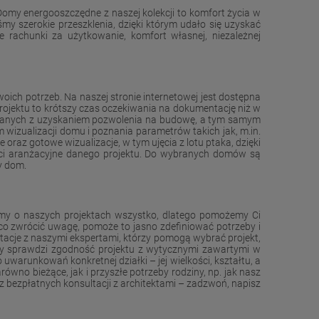
omy energooszczędne z naszej kolekcji to komfort życia w
my szerokie przeszklenia, dzięki którym udało się uzyskać
 rachunki za użytkowanie, komfort własnej, niezależnej
oich potrzeb. Na naszej stronie internetowej jest dostępna
rojektu to krótszy czas oczekiwania na dokumentację niż w
wiązanych z uzyskaniem pozwolenia na budowę, a tym samym
 wizualizacji domu i poznania parametrów takich jak, m.in.
oraz gotowe wizualizacje, w tym ujęcia z lotu ptaka, dzięki
ści aranżacyjne danego projektu. Do wybranych domów są
y dom.
emy o naszych projektach wszystko, dlatego pomożemy Ci
a co zwrócić uwagę, pomoże to jasno zdefiniować potrzeby i
acje z naszymi ekspertami, którzy pomogą wybrać projekt,
rny sprawdzi zgodność projektu z wytycznymi zawartymi w
unkowań konkretnej działki – jej wielkości, kształtu, a
o bieżące, jak i przyszłe potrzeby rodziny, np. jak nasz
aj z bezpłatnych konsultacji z architektami – zadzwoń, napisz