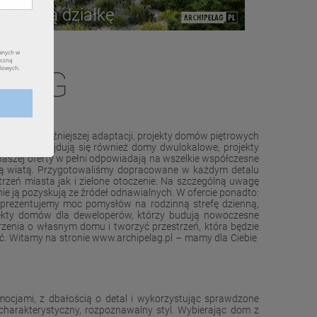
a wąską działkę
ELAG
zem do późniejszej adaptacji, projekty domów piętrowych
fercie znajdują się również domy dwulokalowe, projekty
aszej oferty w pełni odpowiadają na wszelkie współczesne
zną wiatą. Przygotowaliśmy dopracowane w każdym detalu
zeń miasta jak i zielone otoczenie. Na szczególną uwagę
ie ją pozyskują ze źródeł odnawialnych. W ofercie ponadto:
m prezentujemy moc pomysłów na rodzinną strefę dzienną,
ojekty domów dla deweloperów, którzy budują nowoczesne
enia o własnym domu i tworzyć przestrzeń, która będzie
ć. Witamy na stronie www.archipelag.pl – mamy dla Ciebie
ocjami, z dbałością o detal i wykorzystując sprawdzone
charakterystyczny, rozpoznawalny styl. Wybierając dom z