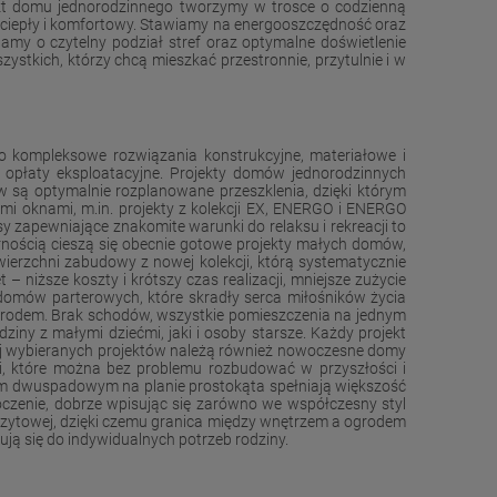
ekt domu jednorodzinnego tworzymy w trosce o codzienną
eż ciepły i komfortowy. Stawiamy na energooszczędność oraz
my o czytelny podział stref oraz optymalne doświetlenie
stkich, którzy chcą mieszkać przestronnie, przytulnie i w
o kompleksowe rozwiązania konstrukcyjne, materiałowe i
 opłaty eksploatacyjne. Projekty domów jednorodzinnych
 są optymalnie rozplanowane przeszklenia, dzięki którym
i oknami, m.in. projekty z kolekcji EX, ENERGO i ENERGO
 zapewniające znakomite warunki do relaksu i rekreacji to
nością cieszą się obecnie gotowe projekty małych domów,
ierzchni zabudowy z nowej kolekcji, którą systematycznie
 – niższe koszty i krótszy czas realizacji, mniejsze zużycie
 domów parterowych, które skradły serca miłośników życia
ogrodem. Brak schodów, wszystkie pomieszczenia na jednym
ny z małymi dziećmi, jaki i osoby starsze. Każdy projekt
iej wybieranych projektów należą również nowoczesne domy
i, które można bez problemu rozbudować w przyszłości i
m dwuspadowym na planie prostokąta spełniają większość
oczenie, dobrze wpisując się zarówno we współczesny styl
szczytowej, dzięki czemu granica między wnętrzem a ogrodem
ują się do indywidualnych potrzeb rodziny.