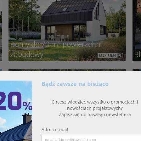
Domy do 70 m² powierzchni
zabudowy
Bl