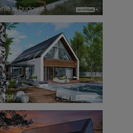
anie w budowie
odoły