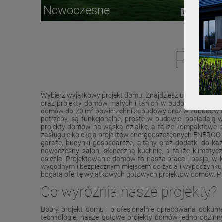
Nowoczesne
Pro
Wybierz wyjątkowy projekt domu. Znajdziesz u nas proje
oraz projekty domów małych i tanich w budowie. Poleca
2
domów do 70 m
powierzchni zabudowy oraz w zabudowie s
potrzeby, są funkcjonalne, proste w budowie, posiadaj
projekty domów na wąską działkę, a także kompaktowe pr
zasługuje kolekcja projektów energooszczędnych ENERGO PLU
garaże, budynki gospodarcze, altany oraz dodatki do ka
nowoczesny salon, słoneczną kuchnię, a także klimatyc
osiedla. Projektowanie domów to nasza praca i pasja, 
wygodnym i bezpiecznym miejscem do życia i wypoczynku. 
bogatą ofertę wyjątkowych gotowych projektów domów. Pr
Co wyróżnia nasze projekty?
Dobry projekt domu i profesjonalnie opracowana dokume
technologie, nasze gotowe projekty domów jednorodzinny