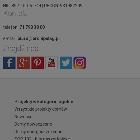
NIP: 897-16-05-744 | REGON: 931987209
Kontakt
telefon:
71 798 38 00
e-mail:
biuro@archipelag.pl
Znajdź
nas
Projekty w kategorii: ogólne
Wszystkie projekty domów
Nowości
Domy nowoczesne
Domy energooszczędne
TOP 102 - hity naszej kolekcji