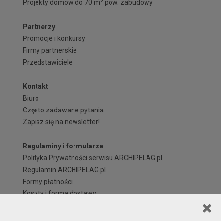
Projekty domów do 70 m² pow. zabudowy
Partnerzy
Promocje i konkursy
Firmy partnerskie
Przedstawiciele
Kontakt
Biuro
Często zadawane pytania
Zapisz się na newsletter!
Regulaminy i formularze
Polityka Prywatności serwisu ARCHIPELAG.pl
Regulamin ARCHIPELAG.pl
Formy płatności
Koszty i forma dostawy
Reklamacje i zwroty
Czas realizacji zamówienia