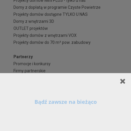
Projekty domów Mini PLUS - tylko u nas
Domy z dopłatą w programie Czyste Powietrze
Projekty domów dostępne TYLKO U NAS
Domy z wnętrzami 3D
OUTLET projektów
Projekty domów z wnętrzami VOX
Projekty domów do 70 m² pow. zabudowy
Partnerzy
Promocje i konkursy
Firmy partnerskie
Przedstawiciele
Kontakt
Biuro
Szanowni Państwo,
X
Często zadawane pytania
Kontynuując korzystanie z naszych Serwisów (również poprzez zamknięcie tego
komunikatu) z wykorzystaniem domyślnych ustawień przeglądarki internetowej w zakresie
Zapisz się na newsletter!
prywatności, wyrażają Państwo zgodę na przetwarzanie przez nas danych osobowych w
postaci cookies na zasadach wskazanych w naszej
Polityce Prywatności
, zawierającej
także szczegółowe informacje na temat możliwości zmiany tych ustawień, zasad, zakresu i
celu przetwarzania Państwa danych osobowych w ramach naszych Serwisów, w tym na
Regulaminy i formularze
stronie - www.archipelag.pl.