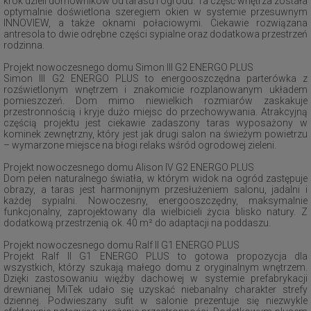
krok dzieli domowników od tarasu i ogrodu. Ta część wnętrza została
optymalnie doświetlona szeregiem okien w systemie przesuwnym
INNOVIEW, a także oknami połaciowymi. Ciekawie rozwiązana
antresola to dwie odrębne części sypialne oraz dodatkowa przestrzeń
rodzinna.
Projekt nowoczesnego domu Simon III G2 ENERGO PLUS
Simon III G2 ENERGO PLUS to energooszczędna parterówka z
rozświetlonym wnętrzem i znakomicie rozplanowanym układem
pomieszczeń. Dom mimo niewielkich rozmiarów zaskakuje
przestronnością i kryje dużo miejsc do przechowywania. Atrakcyjną
częścią projektu jest ciekawie zadaszony taras wyposażony w
kominek zewnętrzny, który jest jak drugi salon na świeżym powietrzu
– wymarzone miejsce na błogi relaks wśród ogrodowej zieleni.
Projekt nowoczesnego domu Alison IV G2 ENERGO PLUS
Dom pełen naturalnego światła, w którym widok na ogród zastępuje
obrazy, a taras jest harmonijnym przesłużeniem salonu, jadalni i
każdej sypialni. Nowoczesny, energooszczędny, maksymalnie
funkcjonalny, zaprojektowany dla wielbicieli życia blisko natury. Z
dodatkową przestrzenią ok. 40 m² do adaptacji na poddaszu.
Projekt nowoczesnego domu Ralf II G1 ENERGO PLUS
Projekt Ralf II G1 ENERGO PLUS to gotowa propozycja dla
wszystkich, którzy szukają małego domu z oryginalnym wnętrzem.
Dzięki zastosowaniu więźby dachowej w systemie prefabrykacji
drewnianej MiTek udało się uzyskać niebanalny charakter strefy
dziennej. Podwieszany sufit w salonie prezentuje się niezwykle