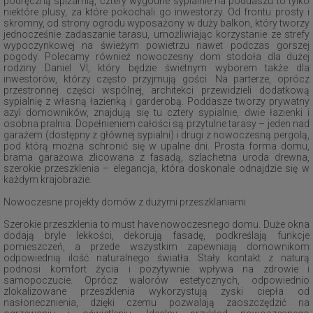
podręczną spiżarnią, cztery wygodne sypialnie na poddaszu to tylko
niektóre plusy, za które pokochali go inwestorzy. Od frontu prosty i
skromny, od strony ogrodu wyposażony w duży balkon, który tworzy
jednocześnie zadaszanie tarasu, umożliwiając korzystanie ze strefy
wypoczynkowej na świeżym powietrzu nawet podczas gorszej
pogody. Polecamy również nowoczesny dom stodoła dla dużej
rodziny Daniel VI, który będzie świetnym wyborem także dla
inwestorów, którzy często przyjmują gości. Na parterze, oprócz
przestronnej części wspólnej, architekci przewidzieli dodatkową
sypialnię z własną łazienką i garderobą. Poddasze tworzy prywatny
azyl domowników, znajdują się tu cztery sypialnie, dwie łazienki i
osobna pralnia. Dopełnieniem całości są przytulne tarasy – jeden nad
garażem (dostępny z głównej sypialni) i drugi z nowoczesną pergolą,
pod którą można schronić się w upalne dni. Prosta forma domu,
brama garażowa zlicowana z fasadą, szlachetna uroda drewna,
szerokie przeszklenia – elegancja, która doskonale odnajdzie się w
każdym krajobrazie.
Nowoczesne projekty domów z dużymi przeszklaniami
Szerokie przeszklenia to must have nowoczesnego domu. Duże okna
dodają bryle lekkości, dekorują fasadę, podkreślają funkcje
pomieszczeń, a przede wszystkim zapewniają domownikom
odpowiednią ilość naturalnego światła. Stały kontakt z naturą
podnosi komfort życia i pozytywnie wpływa na zdrowie i
samopoczucie. Oprócz walorów estetycznych, odpowiednio
zlokalizowane przeszklenia wykorzystują zyski ciepła od
nasłonecznienia, dzięki czemu pozwalają zaoszczędzić na