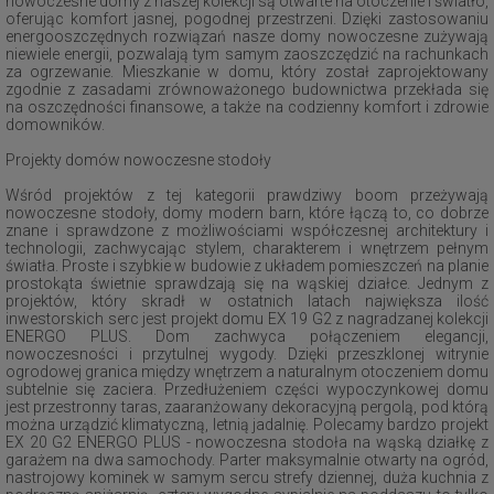
nowoczesne domy z naszej kolekcji są otwarte na otoczenie i światło,
oferując komfort jasnej, pogodnej przestrzeni. Dzięki zastosowaniu
energooszczędnych rozwiązań nasze domy nowoczesne zużywają
niewiele energii, pozwalają tym samym zaoszczędzić na rachunkach
za ogrzewanie. Mieszkanie w domu, który został zaprojektowany
zgodnie z zasadami zrównoważonego budownictwa przekłada się
na oszczędności finansowe, a także na codzienny komfort i zdrowie
domowników.
Projekty domów nowoczesne stodoły
Wśród projektów z tej kategorii prawdziwy boom przeżywają
nowoczesne stodoły, domy modern barn, które łączą to, co dobrze
znane i sprawdzone z możliwościami współczesnej architektury i
technologii, zachwycając stylem, charakterem i wnętrzem pełnym
światła. Proste i szybkie w budowie z układem pomieszczeń na planie
prostokąta świetnie sprawdzają się na wąskiej działce. Jednym z
projektów, który skradł w ostatnich latach największa ilość
inwestorskich serc jest projekt domu EX 19 G2 z nagradzanej kolekcji
ENERGO PLUS. Dom zachwyca połączeniem elegancji,
nowoczesności i przytulnej wygody. Dzięki przeszklonej witrynie
ogrodowej granica między wnętrzem a naturalnym otoczeniem domu
subtelnie się zaciera. Przedłużeniem części wypoczynkowej domu
jest przestronny taras, zaaranżowany dekoracyjną pergolą, pod którą
można urządzić klimatyczną, letnią jadalnię. Polecamy bardzo projekt
EX 20 G2 ENERGO PLUS - nowoczesna stodoła na wąską działkę z
garażem na dwa samochody. Parter maksymalnie otwarty na ogród,
nastrojowy kominek w samym sercu strefy dziennej, duża kuchnia z