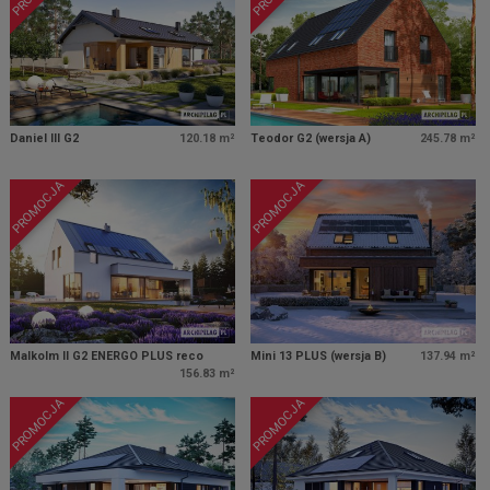
Daniel III G2
120.18 m²
Teodor G2 (wersja A)
245.78 m²
PROMOCJA
PROMOCJA
Malkolm II G2 ENERGO PLUS reco
Mini 13 PLUS (wersja B)
137.94 m²
156.83 m²
PROMOCJA
PROMOCJA