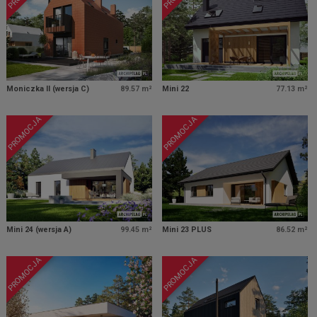
Moniczka II (wersja C)
89.57 m²
Mini 22
77.13 m²
PROMOCJA
PROMOCJA
Mini 24 (wersja A)
99.45 m²
Mini 23 PLUS
86.52 m²
PROMOCJA
PROMOCJA