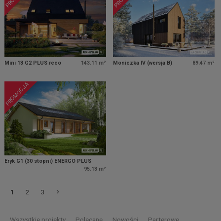
Mini 13 G2 PLUS reco
143.11 m²
Moniczka IV (wersja B)
89.47 m²
PROMOCJA
Eryk G1 (30 stopni) ENERGO PLUS
95.13 m²
1
2
3
Wszystkie projekty
Polecane
Nowości
Parterowe