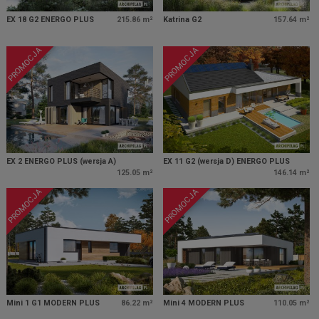
EX 18 G2 ENERGO PLUS
215.86 m²
Katrina G2
157.64 m²
PROMOCJA
PROMOCJA
EX 2 ENERGO PLUS (wersja A)
EX 11 G2 (wersja D) ENERGO PLUS
125.05 m²
146.14 m²
PROMOCJA
PROMOCJA
Mini 1 G1 MODERN PLUS
86.22 m²
Mini 4 MODERN PLUS
110.05 m²