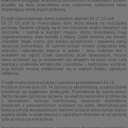
efektownie potęgując wrażenie przestronności. Dodatkowym plusem
projektu są duże przeszklenia oraz częściowo zadaszony taras
dopełniający strefę wypoczynkową.
Projekt nowoczesnego domu z płaskim dachem EX 21 G2 soft
EX 21 G2 soft to nowoczesny dom, który stawia na oszczędną
prostotę. Świetnie odnajdą się w nim miłośnicy wnętrz otwartych na
otoczenie – niemal w każdym miejscu domu mieszkańcy mają
zagwarantowany stały kontakt z naturą. Część dzienna ma otwarty
charakter, dzięki czemu jest bardzo przestronna i zapewnia pełną
swobodę komunikacji. W salonie króluje modne połączenie bieli,
szarości i naturalnego drewna, w jadalni – duży, rodzinny stół z
widokiem na ogród. Dzięki obecności drzwi tarasowych, można
łatwo przenieść się ze śniadaniem lub obiadem na taras. Urok całej
aranżacji podkreśla klimatyczne oświetlenie i nastrojowy kominek,
przy którym można zrelaksować się w ciepłym blasku ognistych
refleksów.
Projekt nowoczesna stodoła z szerokimi przeszkleniami EX 14
Prosty w formie dom EX 14 zachwyca skromnością, a jednocześnie
prezentuje się wyjątkowo atrakcyjnie. Przeszklona do samej połaci
dachu fasada ogrodowa sprawia, że wnętrze swobodnie przenika się
z otoczeniem, tworząc komfortową, doskonale doświetloną
przestrzeń z panoramicznym widokiem na zieleń. Minimalistyczna
bryła przykryta dwuspadowym dachem pozwoli wykorzystać walory
wąskiej działki, a dzięki elewacji z naturalnym drewnem w roli głównej
dobrze wtopi się w krajobraz.