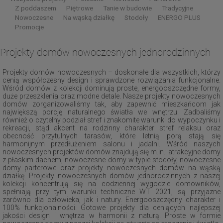
Z poddaszem
Piętrowe
Tanie w budowie
Tradycyjne
Nowoczesne
Na wąską działkę
Stodoły
ENERGO PLUS
Promocje
Projekty domów nowoczesnych jednorodzinnych
Projekty domów nowoczesnych – doskonałe dla wszystkich, którzy
cenią współczesny design i sprawdzone rozwiązania funkcjonalne.
Wśród domów z kolekcji dominują proste, energooszczędne formy,
duże przeszklenia oraz modne detale. Nasze projekty nowoczesnych
domów zorganizowaliśmy tak, aby zapewnić mieszkańcom jak
największą porcję naturalnego światła we wnętrzu. Zadbaliśmy
również o czytelny podział stref i znakomite warunki do wypoczynku i
rekreacji, stąd akcent na rodzinny charakter stref relaksu oraz
obecność przytulnych tarasów, które letnią porą stają się
harmonijnym przedłużeniem salonu i jadalni. Wśród naszych
nowoczesnych projektów domów znajdują się m.in.: atrakcyjne domy
z płaskim dachem, nowoczesne domy w typie stodoły, nowoczesne
domy parterowe oraz projekty nowoczesnych domów na wąską
działkę. Projekty nowoczesnych domów jednorodzinnych z naszej
kolekcji koncentrują się na codziennej wygodzie domowników,
spełniają przy tym warunki techniczne WT 2021, są przyjazne
zarówno dla człowieka, jak i natury. Energooszczędny charakter i
100% funkcjonalności. Gotowe projekty dla ceniących najlepszej
jakości design i wnętrza w harmonii z naturą. Proste w formie