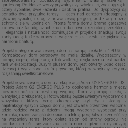
zaprojektowaliśmy dodatkową sypialnię z własną łazienką i
garderobą. Poddasze tworzy prywatny azyl właścicieli, znajdują się tu
cztery sypialnie, dwie łazienki i osobna pralnia. Do dyspozycji są
ponadto dwa przytulne tarasy – jeden nad garażem (dostępny z
głównej sypialni) i drugi z nowoczesną pergolą, pod którą można
schronić się w upalne dni. Prosta forma domu, brama garażowa
zlicowana z fasadą, szlachetna uroda drewna, szerokie przeszklenia
– elegancja i naturalność dominujące w projekcie znajdują swoją
kontynuację także w aranżacji wnętrza – jest przytulnie, pięknie i w
harmonii z naturą.
Projekt małego nowoczesnego domu z pompą ciepła Mini 4 PLUS
Kompaktowy dom parterowy na małą działkę. Wyposażony w
pompę ciepła, rekuperację i fotowoltaikę, dzięki czemu jest bardzo
tani w eksploatacji. Dużym plusem domu jest otwarty układ części
dziennej i wydzielona strefa prywatna, której wewnętrzny korytarz
rozjaśniają świetliki tunelowe.
Projekt nowoczesnego domu z rekuperacją Adam G2 ENERGO PLUS
Projekt Adam G2 ENERGO PLUS to doskonała harmonia między
nowoczesnością a przytulną wygodą. Dom z pompą ciepła, z
wentylacją z rekuperacją i fotowoltaiką będzie świetnym wyborem dla
wszystkich, którzy cenią ekologiczny styl życia. Jedną z
najatrakcyjniejszych części domu jest otwarta przestrzeń wspólna,
gdzie rodzice wraz z dziećmi mogą wygodnie wypocząć przy
kominku, razem zasiąść do obiadu, a letnią porą łatwo przenieść się
na wspaniały taras, który oplata salon od strony ogrodu. Na
poddaszu mieści się zaciszna strefa nocna, gdzie do dyspozycji