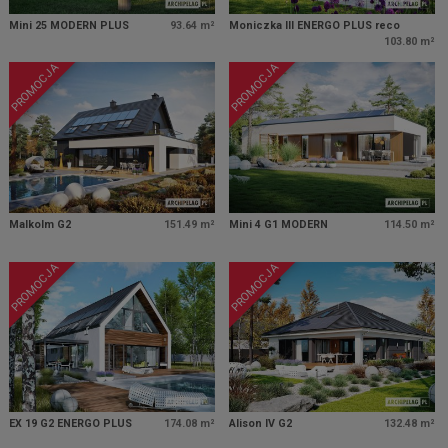
Mini 25 MODERN PLUS
93.64 m²
Moniczka III ENERGO PLUS reco
103.80 m²
PROMOCJA
PROMOCJA
Malkolm G2
151.49 m²
Mini 4 G1 MODERN
114.50 m²
PROMOCJA
PROMOCJA
EX 19 G2 ENERGO PLUS
174.08 m²
Alison IV G2
132.48 m²