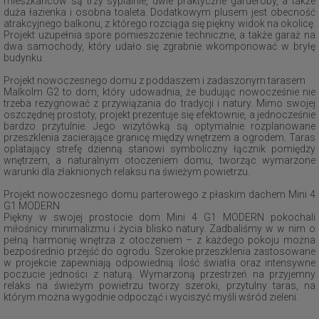
mieszkańców są trzy sypialnie, dwie praktyczne garderoby, a także
duża łazienka i osobna toaleta. Dodatkowym plusem jest obecność
atrakcyjnego balkonu, z którego rozciąga się piękny widok na okolicę.
Projekt uzupełnia spore pomieszczenie techniczne, a także garaż na
dwa samochody, który udało się zgrabnie wkomponować w bryłę
budynku.
Projekt nowoczesnego domu z poddaszem i zadaszonym tarasem
Malkolm G2 to dom, który udowadnia, że budując nowocześnie nie
trzeba rezygnować z przywiązania do tradycji i natury. Mimo swojej
oszczędnej prostoty, projekt prezentuje się efektownie, a jednocześnie
bardzo przytulnie. Jego wizytówką są optymalnie rozplanowane
przeszklenia zacierające granicę między wnętrzem a ogrodem. Taras
oplatający strefę dzienną stanowi symboliczny łącznik pomiędzy
wnętrzem, a naturalnym otoczeniem domu, tworząc wymarzone
warunki dla złaknionych relaksu na świeżym powietrzu.
Projekt nowoczesnego domu parterowego z płaskim dachem Mini 4
G1 MODERN
Piękny w swojej prostocie dom Mini 4 G1 MODERN pokochali
miłośnicy minimalizmu i życia blisko natury. Zadbaliśmy w w nim o
pełną harmonię wnętrza z otoczeniem – z każdego pokoju można
bezpośrednio przejść do ogrodu. Szerokie przeszklenia zastosowane
w projekcie zapewniają odpowiednią ilość światła oraz intensywne
poczucie jedności z naturą. Wymarzoną przestrzeń na przyjemny
relaks na świeżym powietrzu tworzy szeroki, przytulny taras, na
którym można wygodnie odpocząć i wyciszyć myśli wśród zieleni.