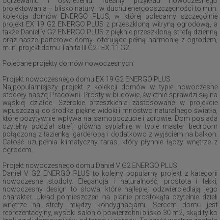
ogrzewaniu i oświetleniu. Idealny przykład nowoczesnego
projektowania – blisko natury i w duchu energooszczędności to m.in.
kolekcja domów ENERGO PLUS, w której polecamy szczególnie
projekt EX 19 G2 ENERGO PLUS z przeszkloną witryną ogrodową, a
także Daniel V G2 ENERGO PLUS z pięknie przeszkloną strefą dzienną
oraz nasze parterowe domy, oferujące pełną harmonię z ogrodem,
m.in. projekt domu Tanita III G2 i EX 11 G2.
Polecane projekty domów nowoczesnych
Projekt nowoczesnego domu EX 19 G2 ENERGO PLUS
Najpopularniejszy projekt z kolekcji domów w typie nowoczesne
stodoły naszej Pracowni. Prosty w budowie, świetnie sprawdzi się na
wąskiej działce. Szerokie przeszklenia zastosowane w projekcie
wpuszczają do środka piękne widoki i mnóstwo naturalnego światła,
które pozytywnie wpływa na samopoczucie i zdrowie. Dom posiada
czytelny podział stref, główną sypialnię w typie master bedroom
połączoną z łazienką, garderobą i dodatkowo z wyjściem na balkon.
Całość uzupełnia klimatyczny taras, który płynnie łączy wnętrze z
ogrodem.
Projekt nowoczesnego domu Daniel V G2 ENERGO PLUS
Daniel V G2 ENERGO PLUS to kolejny popularny projekt z kategorii
nowoczesne stodoły. Elegancja i naturalność, prostota i lekki,
nowoczesny design to słowa, które najlepiej odzwierciedlają jego
charakter. Układ pomieszczeń na planie prostokąta czytelnie dzieli
wnętrze na strefy między kondygnacjami. Sercem domu jest
reprezentacyjny, wysoki salon o powierzchni blisko 30 m2, skąd tylko