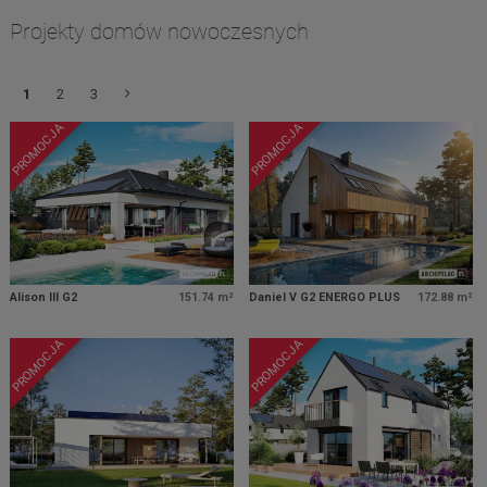
Projekty domów nowoczesnych
1
2
3
PROMOCJA
PROMOCJA
Alison III G2
151.74 m²
Daniel V G2 ENERGO PLUS
172.88 m²
PROMOCJA
PROMOCJA