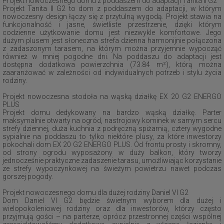
Projekt nowoczesnego domu z poddaszem do adaptacji Tanita II G2
Projekt Tanita II G2 to dom z poddaszem do adaptacji, w którym
nowoczesny design łączy się z przytulną wygodą. Projekt stawia na
funkcjonalność i jasne, świetliste przestrzenie, dzięki którym
codzienne użytkowanie domu jest niezwykle komfortowe. Jego
dużym plusem jest słoneczna strefa dzienna harmonijnie połączona
z zadaszonym tarasem, na którym można przyjemnie wypocząć
również w mniej pogodne dni. Na poddaszu do adaptacji jest
dostępna dodatkowa powierzchnia (73.84 m²), którą można
zaaranżować w zależności od indywidualnych potrzeb i stylu życia
rodziny.
Projekt nowoczesna stodoła na wąską działkę EX 20 G2 ENERGO
PLUS
Projekt domu dedykowany na bardzo wąską działkę. Parter
maksymalnie otwarty na ogród, nastrojowy kominek w samym sercu
strefy dziennej, duża kuchnia z podręczną spiżarnią, cztery wygodne
sypialnie na poddaszu to tylko niektóre plusy, za które inwestorzy
pokochali dom EX 20 G2 ENERGO PLUS. Od frontu prosty i skromny,
od strony ogrodu wyposażony w duży balkon, który tworzy
jednocześnie praktyczne zadaszenie tarasu, umożliwiając korzystanie
ze strefy wypoczynkowej na świeżym powietrzu nawet podczas
gorszej pogody.
Projekt nowoczesnego domu dla dużej rodziny Daniel VI G2
Dom Daniel VI G2 będzie świetnym wyborem dla dużej i
wielopokoleniowej rodziny oraz dla inwestorów, którzy często
przyjmują gości – na parterze, oprócz przestronnej części wspólnej