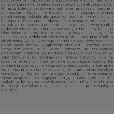
połączeniem architektonicznego ładu z klasyką. W sytuacji gdy nowy
dom powstaje na wsi za garaż może posłużyć budynek gospodarczy.
Niniejsza kolekcja dedykowana jest także na obszary miejskie i
podmiejskie, których miejscowy plan zagospodarowania
przestrzennego zakłada aby garaż był osobnym, wolnostojącym
budynkiem. Wiata samochodowa zlokalizowana w bezpośrednim
sąsiedztwie domu często jest bardziej funkcjonalna niż w przypadku
gdybyśmy mieli do czynienia z garażem w tym miejscu. Na bocznej i
tylnej ścianie wiaty świetnie się prezentują drewniane osłony, które
miłośnicy roślin ozdobnych wykorzystają do uprawy pnączy takich
jak clematisy. Wygląd wiaty w połączeniu z przydomowym tarasem
potrafi nadać domowi wyjątkowego charakteru. Dowolny projekt
domu bez garażu z tej kolekcji odznacza się znakomitymi
parametrami cieplnymi. Już na etapie projektowania zadbaliśmy, by
zapotrzebowanie na nieodnawialną energię pierwotną było na
poziomie określonym przez aktualnie obowiązujące przepisy. Na
stronach produktowych znajdują się szczegółowe informacje na ten
temat. Można je znaleźć w załączonej do projektu charakterystyce
energetycznej. Dla domów energooszczędnych rekomendujemy
wybór urządzeń pozyskujących energię z naturalnych źródeł -
zadbaliśmy by były od sprawdzonych producentów. Dokładniejsze
informacje wyszukać można m.in. w opisach poszczególnych
projektów.