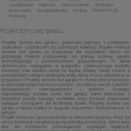
Z poddaszem
Piętrowe
Tanie w budowie
Tradycyjne
Nowoczesne
Na wąską działkę
Stodoły
ENERGO PLUS
Promocje
Projekt domu bez garażu
Projekty domów bez garażu - parterowe, piętrowe, z poddaszem
użytkowym i poddaszem do późniejszej adaptacji. Bogata kolekcja
domów bez garażu to propozycje dla wszystkich, którzy nie
potrzebują miejsca postojowego lub planują budowę garażu
wolnostojącego z pomieszczeniem gospodarczym. To także
ekonomiczne rozwiązanie w przypadku ograniczonego budżetu
inwestycji oraz świetna opcja na wąską działkę. Garaż można z
powodzeniem zastąpić atrakcyjną wiatą, którą można zabudować w
przyszłości. Projekty domów bez garażu to różnorodne propozycje:
w stylu tradycyjnym lub nowoczesnym - do wyboru: wersje z dachem
dwuspadowym, czterospadowym i płaskim. Szukając
odpowiedniego projektu domu bez garażu, warto skorzystać z
bezpłatnej porady naszego architekta, który pomoże dopasować
najlepsze rozwiązanie dla konkretnej działki. Projekty domów bez
garażu z naszej kolekcji to wygoda, ergonomia i funkcjonalność w
jednym!
Projekt domu bez garażu pozwala na stworzenie budynku, który od
strony frontowej charakteryzuje się jednolitą, prostą byłą. Jest to duży
atut dla inwestorów poszukujących rozwiązań będących