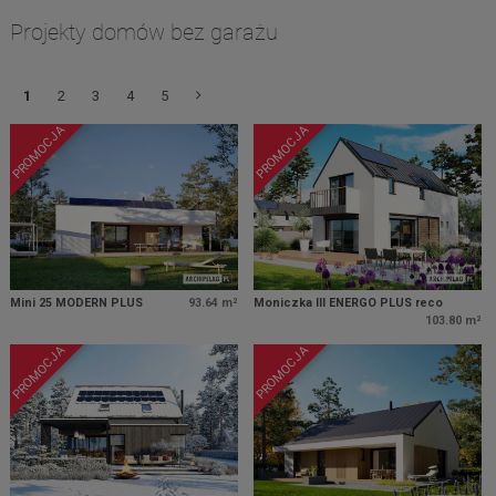
Projekty domów bez garażu
1
2
3
4
5
PROMOCJA
PROMOCJA
Mini 25 MODERN PLUS
93.64 m²
Moniczka III ENERGO PLUS reco
103.80 m²
PROMOCJA
PROMOCJA