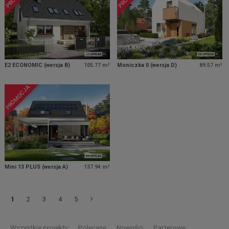
E2 ECONOMIC (wersja B)
105.77 m²
Moniczka II (wersja D)
89.57 m²
PROMOCJA
Mini 13 PLUS (wersja A)
137.94 m²
1
2
3
4
5
Wszystkie projekty
Polecane
Nowości
Parterowe