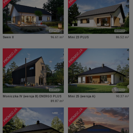
Swen II
96.61 m²
Mini 23 PLUS
86.52 m²
PROMOCJA
PROMOCJA
Moniczka IV (wersja B) ENERGO PLUS
Mini 25 (wersja A)
90.37 m²
89.87 m²
PROMOCJA
PROMOCJA