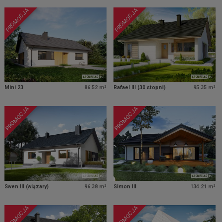
PROMOCJA
PROMOCJA
Mini 23
86.52 m²
Rafael III (30 stopni)
95.35 m²
PROMOCJA
PROMOCJA
Swen III (wiązary)
96.38 m²
Simon III
134.21 m²
PROMOCJA
PROMOCJA