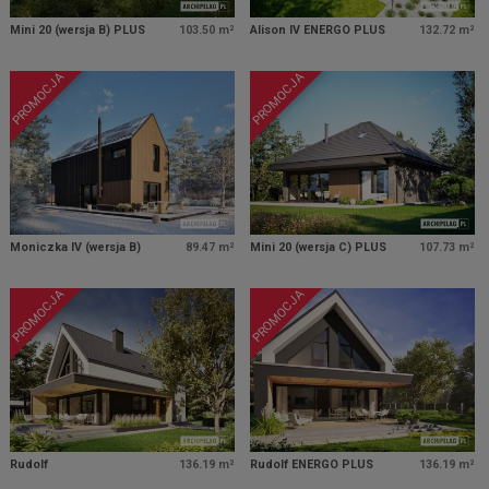
Mini 20 (wersja B) PLUS
103.50 m²
Alison IV ENERGO PLUS
132.72 m²
PROMOCJA
PROMOCJA
Moniczka IV (wersja B)
89.47 m²
Mini 20 (wersja C) PLUS
107.73 m²
PROMOCJA
PROMOCJA
Rudolf
136.19 m²
Rudolf ENERGO PLUS
136.19 m²