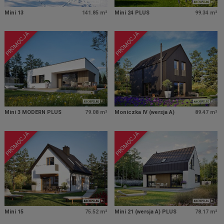
Mini 13
141.85 m²
Mini 24 PLUS
99.34 m²
PROMOCJA
PROMOCJA
Mini 3 MODERN PLUS
79.08 m²
Moniczka IV (wersja A)
89.47 m²
PROMOCJA
PROMOCJA
Mini 15
75.52 m²
Mini 21 (wersja A) PLUS
78.17 m²