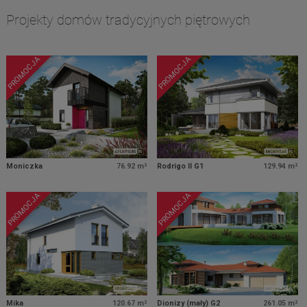
Projekty domów tradycyjnych piętrowych
PROMOCJA
PROMOCJA
Moniczka
76.92 m²
Rodrigo II G1
129.94 m²
PROMOCJA
PROMOCJA
Mika
120.67 m²
Dionizy (mały) G2
261.05 m²