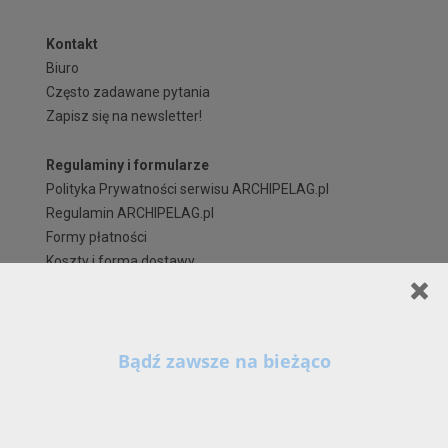
Kontakt
Biuro
Często zadawane pytania
Zapisz się na newsletter!
Regulaminy i formularze
Polityka Prywatności serwisu ARCHIPELAG.pl
Regulamin ARCHIPELAG.pl
Formy płatności
Koszty i forma dostawy
Reklamacje i zwroty
Czas realizacji zamówienia
Prawa autorskie
Szanowni Państwo,
X
Kontynuując korzystanie z naszych Serwisów (również poprzez zamknięcie tego
komunikatu) z wykorzystaniem domyślnych ustawień przeglądarki internetowej w zakresie
prywatności, wyrażają Państwo zgodę na przetwarzanie przez nas danych osobowych w
postaci cookies na zasadach wskazanych w naszej
Polityce Prywatności
, zawierającej
także szczegółowe informacje na temat możliwości zmiany tych ustawień, zasad, zakresu i
celu przetwarzania Państwa danych osobowych w ramach naszych Serwisów, w tym na