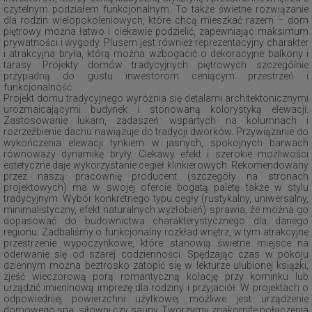
czytelnym podziałem funkcjonalnym. To także świetne rozwiązanie
dla rodzin wielopokoleniowych, które chcą mieszkać razem – dom
piętrowy można łatwo i ciekawie podzielić, zapewniając maksimum
prywatności i wygody. Plusem jest również reprezentacyjny charakter
i atrakcyjna bryła, którą można wzbogacić o dekoracyjne balkony i
tarasy. Projekty domów tradycyjnych piętrowych szczególnie
przypadną do gustu inwestorom ceniącym przestrzeń i
funkcjonalność.
Projekt domu tradycyjnego wyróżnia się detalami architektonicznymi
urozmaicającymi budynek i stonowaną kolorystyką elewacji.
Zastosowanie lukarn, zadaszeń wspartych na kolumnach i
rozrzeźbienie dachu nawiązuje do tradycji dworków. Przywiązanie do
wykończenia elewacji tynkiem w jasnych, spokojnych barwach
równoważy dynamikę bryły. Ciekawy efekt i szerokie możliwości
estetyczne daje wykorzystanie cegieł klinkierowych. Rekomendowany
przez naszą pracownię producent (szczegóły na stronach
projektowych) ma w swojej ofercie bogatą paletę także w stylu
tradycyjnym. Wybór konkretnego typu cegły (rustykalny, uniwersalny,
minimalistyczny, efekt naturalnych wyżłobień) sprawia, że można go
dopasować do budownictwa charakterystycznego dla danego
regionu. Zadbaliśmy o funkcjonalny rozkład wnętrz, w tym atrakcyjne
przestrzenie wypoczynkowe, które stanowią świetne miejsce na
oderwanie się od szarej codzienności. Spędzając czas w pokoju
dziennym można beztrosko zatopić się w lekturze ulubionej książki,
zjeść wieczorową porą romantyczną kolację przy kominku lub
urządzić imieninową imprezę dla rodziny i przyjaciół. W projektach o
odpowiedniej powierzchni użytkowej możliwe jest urządzenie
domowego spa, siłowni czy sauny. Tworzymy znakomite połączenia