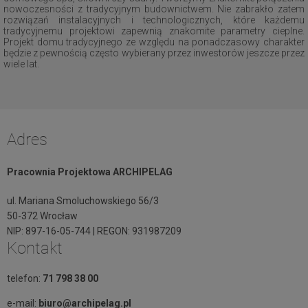
nowoczesności z tradycyjnym budownictwem. Nie zabrakło zatem
rozwiązań instalacyjnych i technologicznych, które każdemu
tradycyjnemu projektowi zapewnią znakomite parametry cieplne.
Projekt domu tradycyjnego ze względu na ponadczasowy charakter
będzie z pewnością często wybierany przez inwestorów jeszcze przez
wiele lat.
Adres
Pracownia Projektowa ARCHIPELAG
ul. Mariana Smoluchowskiego 56/3
50-372 Wrocław
NIP: 897-16-05-744 | REGON: 931987209
Kontakt
telefon:
71 798 38 00
e-mail:
biuro@archipelag.pl