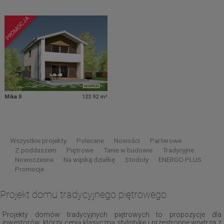
PROMOCJA
Mika II
123.92 m²
Wszystkie projekty
Polecane
Nowości
Parterowe
Z poddaszem
Piętrowe
Tanie w budowie
Tradycyjne
Nowoczesne
Na wąską działkę
Stodoły
ENERGO PLUS
Promocje
Projekt domu tradycyjnego piętrowego
Projekty domów tradycyjnych piętrowych to propozycje dla
inwestorów, którzy cenią klasyczną stylistykę i przestronne wnętrza z