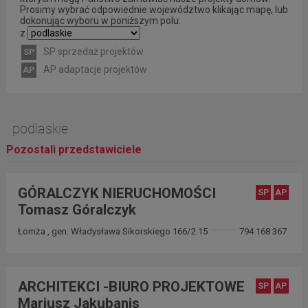
Prosimy wybrać odpowiednie województwo klikając mapę, lub
dokonując wyboru w poniższym polu:
z
SP sprzedaż projektów
SP
AP adaptacje projektów
AP
podlaskie
Pozostali przedstawiciele
GÓRALCZYK NIERUCHOMOŚCI
SP
AP
Tomasz Góralczyk
Łomża , gen. Władysława Sikorskiego 166/2.15
794 168 367
ARCHITEKCI -BIURO PROJEKTOWE
SP
AP
Mariusz Jakubanis