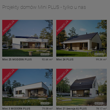
Projekty domów Mini PLUS - tylko u nas
PROMOCJA
PROMOCJA
Mini 25 MODERN PLUS
93.64 m²
Mini 24 PLUS
99.34 m²
PROMOCJA
PROMOCJA
Mini 3 MODERN PLUS
79.08 m²
Mini 21 (wersja A) PLUS
78.17 m²