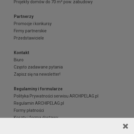
Projekty domów do 70 m² pow. zabudowy
Partnerzy
Promocje i konkursy
Firmy partnerskie
Przedstawiciele
Kontakt
Biuro
Często zadawane pytania
Zapisz się na newsletter!
Regulaminy i formularze
Polityka Prywatności serwisu ARCHIPELAG.pl
Regulamin ARCHIPELAG.pl
Formy płatności
Koszty i forma dostawy
Reklamacje i zwroty
Czas realizacji zamówienia