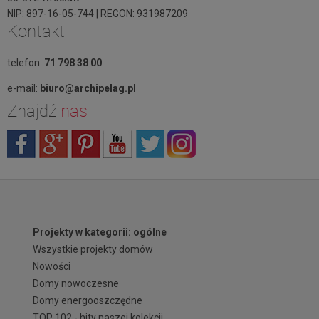
NIP: 897-16-05-744 | REGON: 931987209
Kontakt
telefon:
71 798 38 00
e-mail:
biuro@archipelag.pl
Znajdź
nas
Projekty w kategorii: ogólne
Wszystkie projekty domów
Nowości
Domy nowoczesne
Domy energooszczędne
TOP 102 - hity naszej kolekcji