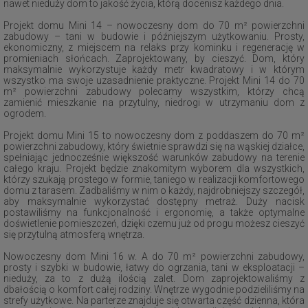
nawet nieduży dom to jakość życia, którą docenisz każdego dnia.
Projekt domu Mini 14 – nowoczesny dom do 70 m² powierzchni
zabudowy – tani w budowie i późniejszym użytkowaniu. Prosty,
ekonomiczny, z miejscem na relaks przy kominku i regenerację w
promieniach słońcach. Zaprojektowany, by cieszyć. Dom, który
maksymalnie wykorzystuje każdy metr kwadratowy i w którym
wszystko ma swoje uzasadnienie praktyczne. Projekt Mini 14 do 70
m² powierzchni zabudowy polecamy wszystkim, którzy chcą
zamienić mieszkanie na przytulny, niedrogi w utrzymaniu dom z
ogrodem.
Projekt domu Mini 15 to nowoczesny dom z poddaszem do 70 m²
powierzchni zabudowy, który świetnie sprawdzi się na wąskiej działce,
spełniając jednocześnie większość warunków zabudowy na terenie
całego kraju. Projekt będzie znakomitym wyborem dla wszystkich,
którzy szukają prostego w formie, taniego w realizacji komfortowego
domu z tarasem. Zadbaliśmy w nim o każdy, najdrobniejszy szczegół,
aby maksymalnie wykorzystać dostępny metraż. Duży nacisk
postawiliśmy na funkcjonalność i ergonomię, a także optymalne
doświetlenie pomieszczeń, dzięki czemu już od progu możesz cieszyć
się przytulną atmosferą wnętrza.
Nowoczesny dom Mini 16 w. A do 70 m² powierzchni zabudowy,
prosty i szybki w budowie, łatwy do ogrzania, tani w eksploatacji –
nieduży, za to z dużą ilością zalet. Dom zaprojektowaliśmy z
dbałością o komfort całej rodziny. Wnętrze wygodnie podzieliliśmy na
strefy użytkowe. Na parterze znajduje się otwarta część dzienna, która