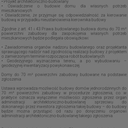
• Projekt architektoniczno-budowlany
• Oświadczenie o budowie domu dla własnych potrzeb
mieszkaniowych
• Oświadczenie, że przyjmuje się odpowiedzialność za kierowanie
budową w przypadku nieustanowienia kierownika budowy
Zgodnie z art. 41 i 43 Prawa budowlanego budowa domu do 70 m²
powierzchni zabudowy dla zaspokojenia własnych potrzeb
mieszkaniowych będzie podlegała obowiązkowi:
• Zawiadomienia organów nadzoru budowlanego oraz projektanta
sprawującego nadzór nad zgodnością realizacji budowy z projektem
o zamierzonym terminie rozpoczęcia robót budowlanych
• Geodezyjnego wyznaczenia terenu, a po wybudowaniu –
geodezyjnej inwentaryzacji powykonawczej.
Domy do 70 m² powierzchni zabudowy budowane na podstawie
zgłoszenia
Ustawa wprowadza możliwość budowy domów jednorodzinnych do
70 m² powierzchni zabudowy w procedurze zgłoszenia, co w
praktyce oznacza wyłączenie możliwości zgłoszenia przez organ
administracji architektoniczno-budowlanej sprzeciwu do
dokonanego przez inwestora zgłoszenia takiej budowy – do budowy
będzie można przystąpić od razu po doręczeniu organowi
administracji architektoniczno-budowlanej takiego zgłoszenia.