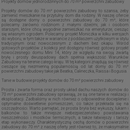
Projekty domów jednorodzinnych do 70 m² powierzchni zabudowy
Projekty domów do 70 m² powierzchni zabudowy to szansa, żeby
zamienić mieszkanie na przytulny dom dla rodziny. W naszej ofercie
są dostępne domy o powierzchni zabudowy do 70 m², które
polecamy zarówno rodzinom z małymi dziećmi, jak i osobom
starszym, które chcą wygodnie zamieszkać na emeryturze, ciesząc
się własnym ogrodem. Polecamy projekt Moniczka w kilku wersjach
do wyboru, w tym także w wariancie z poddaszem użytkowym w stylu
tradycyjnym oraz nowoczesnym z dachem bez okapu. Wśród
gotowych projektów z kolekcji jest dostępny również gotowy projekt
nowoczesnego domu Mini 14, który ze względu na swoją zwartą
bryłę i prosty dwuspadowy dach spełnia większość Warunków
Zabudowy na terenie całego kraju. W tej kategorii znajdują się również
cieszące się niezmienną popularnością od lat domy do 70 m²
powierzchni zabudowy takie jak Beatka, Calineczka, Raissa i Bogusia.
Tanie w budowie projekty domów do 70 m² powierzchni zabudowy
Prosta i zwarta forma oraz prosty układ dachu naszych domów do
70 m² powierzchni zabudowy sprawiają, że są one tanie w realizacji i
eksploatacji. Zadbaliśmy w nich również o odpowiednie docieplenie i
optymalne doświetlenie pomieszczeń, co także przekłada się na
oszczędności. Warto pamiętać, że prosta bryła bez wykuszy, lukarn i
balkonów to także mniejsze niebezpieczeństwo powstawania
nieszczelności i mostków termicznych, a także łatwiejszy i tańszy
etap wykonawczy. Charakterystyczną cechą domów o powierzchni
zabudowy do 70 m² z naszej oferty jest również to, że maksymalnie