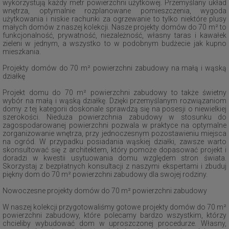
wykorzystują każdy metr powierzchni użytkowej. Przemyślany układ
wnętrza, optymalnie rozplanowane pomieszczenia, wygoda
użytkowania i niskie rachunki za ogrzewanie to tylko niektóre plusy
małych domów z naszej kolekcji. Nasze projekty domów do 70 m² to
funkcjonalność, prywatność, niezależność, własny taras i kawałek
zieleni w jednym, a wszystko to w podobnym budżecie jak kupno
mieszkania.
Projekty domów do 70 m² powierzchni zabudowy na małą i wąską
działkę
Projekt domu do 70 m² powierzchni zabudowy to także świetny
wybór na małą i wąską działkę. Dzięki przemyślanym rozwiązaniom
domy z tej kategorii doskonale sprawdzą się na posesji o niewielkiej
szerokości. Nieduża powierzchnia zabudowy w stosunku do
zagospodarowanej powierzchni pozwala w praktyce na optymalne
zorganizowanie wnętrza, przy jednoczesnym pozostawieniu miejsca
na ogród. W przypadku posiadania wąskiej działki, zawsze warto
skonsultować się z architektem, który pomoże dopasować projekt i
doradzi w kwestii usytuowania domu względem stron świata.
Skorzystaj z bezpłatnych konsultacji z naszymi ekspertami i zbuduj
piękny dom do 70 m² powierzchni zabudowy dla swojej rodziny.
Nowoczesne projekty domów do 70 m² powierzchni zabudowy
W naszej kolekcji przygotowaliśmy gotowe projekty domów do 70 m²
powierzchni zabudowy, które polecamy bardzo wszystkim, którzy
chcieliby wybudować dom w uproszczonej procedurze. Własny,