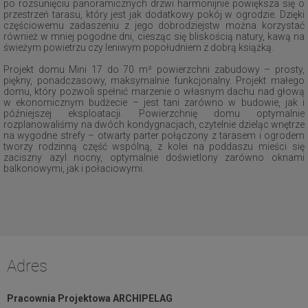
po rozsunięciu panoramicznych drzwi harmonijnie powiększa się o
przestrzeń tarasu, który jest jak dodatkowy pokój w ogrodzie. Dzięki
częściowemu zadaszeniu z jego dobrodziejstw można korzystać
również w mniej pogodne dni, ciesząc się bliskością natury, kawą na
świeżym powietrzu czy leniwym popołudniem z dobrą książką.
Projekt domu Mini 17 do 70 m² powierzchni zabudowy – prosty,
piękny, ponadczasowy, maksymalnie funkcjonalny. Projekt małego
domu, który pozwoli spełnić marzenie o własnym dachu nad głową
w ekonomicznym budżecie – jest tani zarówno w budowie, jak i
późniejszej eksploatacji. Powierzchnię domu optymalnie
rozplanowaliśmy na dwóch kondygnacjach, czytelnie dzieląc wnętrze
na wygodne strefy – otwarty parter połączony z tarasem i ogrodem
tworzy rodzinną część wspólną, z kolei na poddaszu mieści się
zaciszny azyl nocny, optymalnie doświetlony zarówno oknami
balkonowymi, jak i połaciowymi.
Adres
Pracownia Projektowa ARCHIPELAG