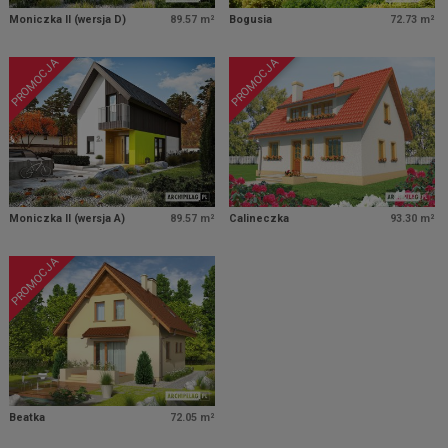
Moniczka II (wersja D)
89.57 m²
Bogusia
72.73 m²
PROMOCJA
PROMOCJA
Moniczka II (wersja A)
89.57 m²
Calineczka
93.30 m²
PROMOCJA
Beatka
72.05 m²