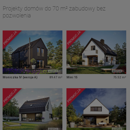
Projekty domów do 70 m² zabudowy bez
pozwolenia
PROMOCJA
PROMOCJA
Moniczka IV (wersja A)
89.47 m²
Mini 15
75.52 m²
PROMOCJA
PROMOCJA