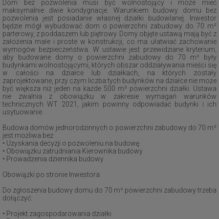
Dom bez pozwolenia musi być wolnostojący i może mieć
maksymalnie dwie kondygnacje. Warunkiem budowy domu bez
pozwolenia jest posiadanie własnej działki budowlanej. Inwestor
będzie mógł wybudować dom o powierzchni zabudowy do 70 m²
parterowy, z poddaszem lub piętrowy. Domy objęte ustawą mają być z
założenia małe i proste w konstrukcji, co ma ułatwiać zachowanie
wymogów bezpieczeństwa. W ustawie jest przewidziane kryterium,
aby budowane domy o powierzchni zabudowy do 70 m² były
budynkami wolnostojącymi, których obszar oddziaływania mieści się
w całości na działce lub działkach, na których zostały
zaprojektowane, przy czym liczba tych budynków na działce nie może
być większa niż jeden na każde 500 m² powierzchni działki. Ustawa
nie zwalnia z obowiązku w zakresie wymagań warunków
technicznych WT 2021, jakim powinny odpowiadać budynki i ich
usytuowanie.
Budowa domów jednorodzinnych o powierzchni zabudowy do 70 m²
jest możliwa bez
• Uzyskania decyzji o pozwoleniu na budowę
• Obowiązku zatrudniania Kierownika budowy
• Prowadzenia dziennika budowy
Obowiązki po stronie Inwestora
Do zgłoszenia budowy domu do 70 m² powierzchni zabudowy trzeba
dołączyć:
• Projekt zagospodarowania działki