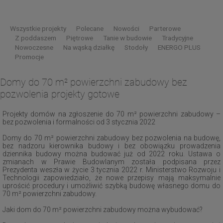
Wszystkie projekty
Polecane
Nowości
Parterowe
Z poddaszem
Piętrowe
Tanie w budowie
Tradycyjne
Nowoczesne
Na wąską działkę
Stodoły
ENERGO PLUS
Promocje
Domy do 70 m² powierzchni zabudowy bez
pozwolenia projekty gotowe
Projekty domów na zgłoszenie do 70 m² powierzchni zabudowy –
bez pozwolenia i formalności od 3 stycznia 2022
Domy do 70 m² powierzchni zabudowy bez pozwolenia na budowę,
bez nadzoru kierownika budowy i bez obowiązku prowadzenia
dziennika budowy można budować już od 2022 roku. Ustawa o
zmianach w Prawie Budowlanym została podpisana przez
Prezydenta weszła w życie 3 tycznia 2022 r. Ministerstwo Rozwoju i
Technologii zapowiedziało, że nowe przepisy mają maksymalnie
uprościć procedury i umożliwić szybką budowę własnego domu do
70 m² powierzchni zabudowy.
Jaki dom do 70 m² powierzchni zabudowy można wybudować?