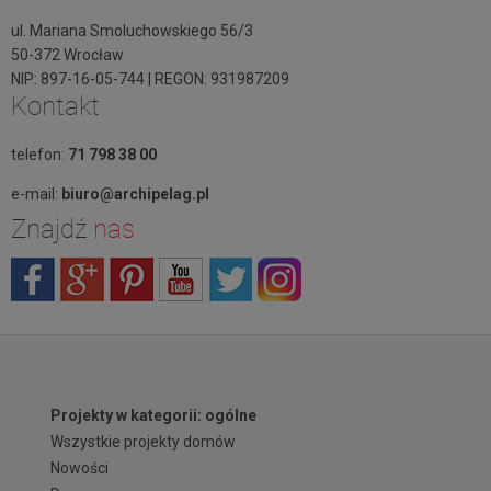
ul. Mariana Smoluchowskiego 56/3
50-372 Wrocław
NIP: 897-16-05-744 | REGON: 931987209
Kontakt
telefon:
71 798 38 00
e-mail:
biuro@archipelag.pl
Znajdź
nas
Projekty w kategorii: ogólne
Wszystkie projekty domów
Nowości