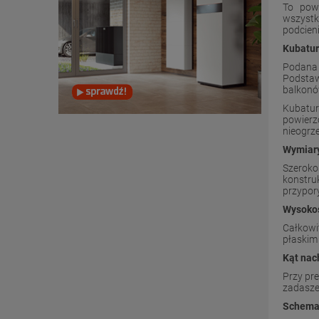
To powi
wszystk
podcien
Kubatur
Podana 
Podstaw
balkonó
Kubatur
powierz
nieogrz
Wymiary
Szeroko
konstru
przypory
Wysoko
Całkowi
płaskim
Kąt nac
Przy pr
zadasze
Schemat