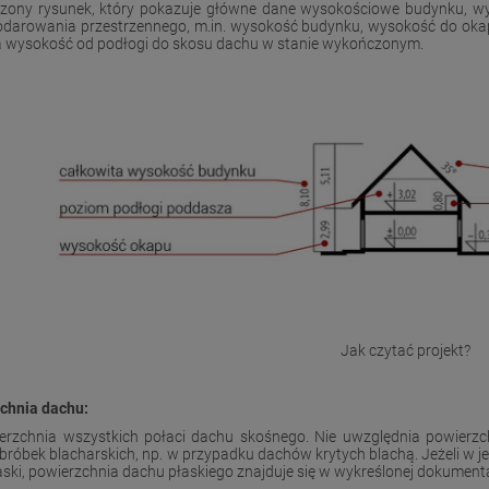
zony rysunek, który pokazuje główne dane wysokościowe budynku, w
darowania przestrzennego, m.in. wysokość budynku, wysokość do okap
 wysokość od podłogi do skosu dachu w stanie wykończonym.
Jak czytać projekt?
chnia dachu:
erzchnia wszystkich połaci dachu skośnego. Nie uwzględnia powierzc
obróbek blacharskich, np. w przypadku dachów krytych blachą. Jeżeli w j
ski, powierzchnia dachu płaskiego znajduje się w wykreślonej dokumentac