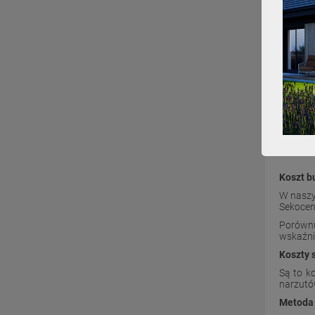
Koszt b
W naszy
Sekocen
Porównu
wskaźni
Koszty 
Są to k
narzutó
Metoda 