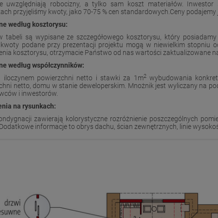
e uwzględniają robocizny, a tylko sam koszt materiałów. Inwest
ach przyjęliśmy kwoty, jako 70-75 % cen standardowych.Ceny podajemy j
ne według kosztorysu:
 tabeli są wypisane ze szczegółowego kosztorysu, który posiadamy d
 kwoty podane przy prezentacji projektu mogą w niewielkim stopniu
nia kosztorysu, otrzymacie Państwo od nas wartości zaktualizowane na
ne według współczynników:
2
 iloczynem powierzchni netto i stawki za 1m
wybudowania konkretn
chni netto, domu w stanie deweloperskim. Mnożnik jest wyliczany na p
ców i inwestorów.
nia na rysunkach:
ondygnacji zawierają kolorystyczne rozróżnienie poszczególnych pom
 Dodatkowe informacje to obrys dachu, ścian zewnętrznych, linie wysoko