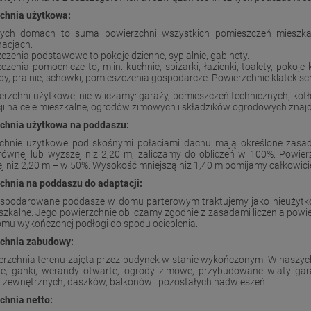
chnia użytkowa:
ych domach to suma powierzchni wszystkich pomieszczeń mieszka
acjach.
czenia podstawowe to pokoje dzienne, sypialnie, gabinety.
zenia pomocnicze to, m.in. kuchnie, spiżarki, łazienki, toalety, pokoje 
by, pralnie, schowki, pomieszczenia gospodarcze. Powierzchnie klatek s
erzchni użytkowej nie wliczamy: garaży, pomieszczeń technicznych, kot
ji na cele mieszkalne, ogrodów zimowych i składzików ogrodowych znaj
chnia użytkowa na poddaszu:
chnie użytkowe pod skośnymi połaciami dachu mają określone zasad
 równej lub wyższej niż
2,20 m
, zaliczamy do obliczeń w 100%. Powier
j niż
2,20 m
– w 50%. Wysokość mniejszą niż
1,40 m
pomijamy całkowici
chnia na poddaszu do adaptacji:
spodarowane poddasze w domu parterowym traktujemy jako nieużytkow
eszkalne. Jego powierzchnię obliczamy zgodnie z zasadami liczenia powi
omu wykończonej podłogi do spodu ocieplenia.
chnia zabudowy:
erzchnia terenu zajęta przez budynek w stanie wykończonym. W naszyc
ie, ganki, werandy otwarte, ogrody zimowe, przybudowane wiaty gar
i zewnętrznych, daszków, balkonów i pozostałych nadwieszeń.
chnia netto: