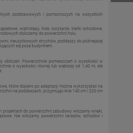
lnych podstawowych i pomocniczych na wszystkich
kąpielowe, wiatrołapy, hole, korytarze, klatki schodowe,
chodowych doliczamy do powierzchni holu.
łowni, nieużytkowych strychów, poddaszy do późniejszej
dujących się poza budynkiem.
y obliczeń.
Powierzchnie pomieszczeń o wysokości w
zchnie o wysokości równej lub większej od
1,40 m
, ale
e.
e, które dopiero po adaptacji można wykorzystać na
erzchni na poddaszach, przyjmując linie 140 cm i 220 cm
h projektach do powierzchni zabudowy wliczamy wnęki,
ażowe. Nie wliczamy powierzchni tarasów, schodów i