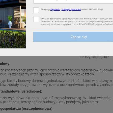
Jak czytać projekt?
udowy:
ch kosztorysach przyjmujemy średnie wartości cen materiałów budowl
bud. Prezentujemy w ten sposób rzeczywisty obraz kosztów.
jąc koszty budowy domów o jednakowym metrażu, które w znacznym sto
ków zostały przygotowane wyliczenia oraz porównać sposób wykończe
standardowe (uśrednione):
oszty wybudowania domu przez firmę wykonawczą. W skład wchodzą ce
w (transport, koszty ogólne budowy).Ceny podajemy jako netto.
gospodarcza (oszczędnościowa):