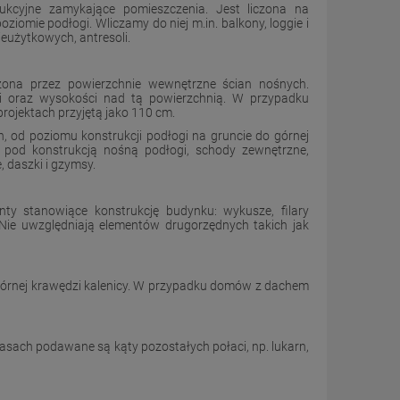
kcyjne zamykające pomieszczenia. Jest liczona na
mie podłogi. Wliczamy do niej m.in. balkony, loggie i
eużytkowych, antresoli.
ona przez powierzchnie wewnętrzne ścian nośnych.
ji oraz wysokości nad tą powierzchnią. W przypadku
ojektach przyjętą jako 110 cm.
h, od poziomu konstrukcji podłogi na gruncie do górnej
 pod konstrukcją nośną podłogi, schody zewnętrzne,
 daszki i gzymsy.
ty stanowiące konstrukcję budynku: wykusze, filary
Nie uwzględniają elementów drugorzędnych takich jak
górnej krawędzi kalenicy. W przypadku domów z dachem
iasach podawane są kąty pozostałych połaci, np. lukarn,