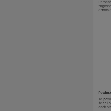
Uproszc
zagospo
oznacza
Powierz
To powi
ścian i 
dach pła