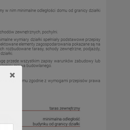
y w nim minimalne odległości domu od granicy działki
schodów zewnętrznych, pochylni.
imalne wymiary działki spełniały podstawowe przepisy
rojektowane elementy zagospodarowania pokazane są na
nich rozbudowane tarasy, schody zewnętrzne, podjazdy,
działki.
uwagę przede wszystkim zapisy warunków zabudowy lub
przepisy prawa budowlanego.
 wybranego domu zgodnie z wymogami przepisów prawa