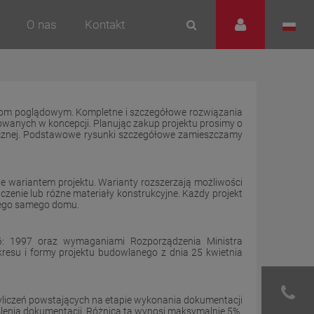
O nas
Kontakt
 celom poglądowym. Kompletne i szczegółowe rozwiązania
sowanych w koncepcji. Planując zakup projektu prosimy o
icznej. Podstawowe rysunki szczegółowe zamieszczamy
ne wariantem projektu. Warianty rozszerzają możliwości
czenie lub różne materiały konstrukcyjne. Każdy projekt
tego samego domu.
6: 1997 oraz wymaganiami Rozporządzenia Ministra
resu i formy projektu budowlanego z dnia 25 kwietnia
liczeń powstających na etapie wykonania dokumentacji
ślenia dokumentacji. Różnica ta wynosi maksymalnie 5%.