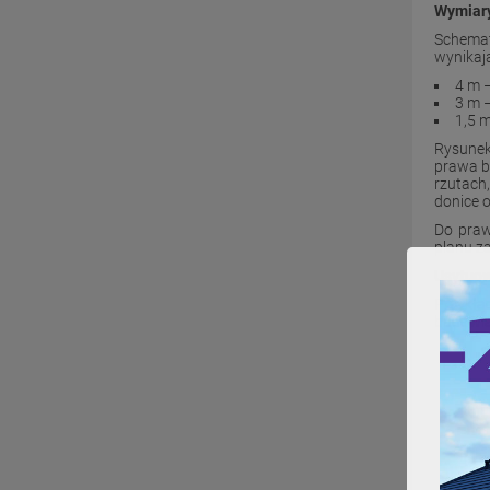
Wymiary
Schemat
wynikaj
4 m
–
3 m
–
1,5 
Rysunek
prawa b
rzutach
donice o
Do praw
planu z
Usytuow
Przykła
budowl