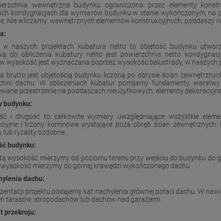
erzchnia wewnętrzna budynku ograniczona przez elementy konstru
ich kondygnacjach dla wymiarów budynku w stanie wykończonym, na pozio
ie. Nie wliczamy: wewnętrznych elementów konstrukcyjnych, poddaszy ni
a:
w naszych projektach kubatura netto to objętość budynku utworz
ą do obliczenia kubatury netto jest powierzchnia netto kondygnac
w wysokość jest wyznaczana poprzez wysokość balustrady, w naszych pr
a brutto jest objętością budynku liczoną po obrysie ścian zewnętrznyc
chni dachu. W obliczeniach kubatur pomijamy fundamenty, warstwy
ewane przestrzenie na poddaszach nieużytkowych, elementy dekoracyjne,
 budynku:
ść i długość to całkowite wymiary uwzględniające wszystkie elemen
kcyjne i trzony kominowe wystające poza obręb ścian zewnętrznych. 
 lub ryzality ozdobne.
ść budynku:
tą wysokość mierzymy od poziomu terenu przy wejściu do budynku do 
 wysokość mierzymy do górnej krawędzi wykończonego dachu.
hylenia dachu:
ezentacji projektu podajemy kąt nachylenia głównej połaci dachu. W naw
ń tarasów, stropodachów lub dachów nad garażami.
 przekroju: