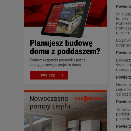
Powierz
W nasz
kondygn
Pomiesz
Pomieszc
gardero
Do powi
adaptac
Powierz
Powierz
świetle
mniejsze
Powierz
Niezago
cele mi
od pozi
Powierz
To powi
podcien
pochyln
Powierz