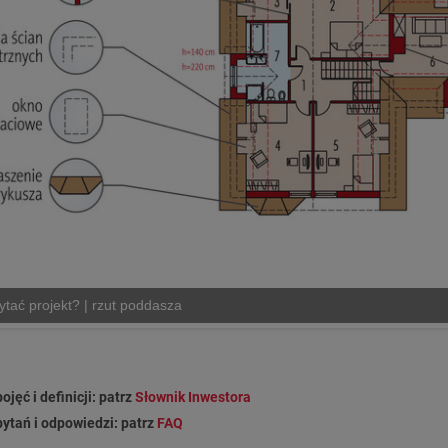
ytać projekt? | rzut poddasza
ojęć i definicji: patrz
Słownik Inwestora
pytań i odpowiedzi: patrz
FAQ