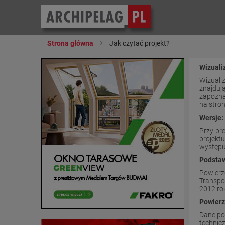
Strona główna
Jak czytać projekt?
Wizuali
Wizuali
znajdują
zapozna
na stron
Wersje:
Przy pr
projektu
występu
Podstaw
Powierz
Transpo
2012 ro
Powierz
Dane po
technic