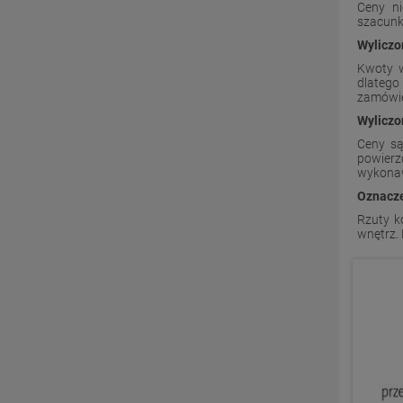
Ceny ni
szacunk
Wyliczo
Kwoty w
dlatego
zamówie
Wyliczo
Ceny są
powierz
wykonaw
Oznacze
Rzuty k
wnętrz.