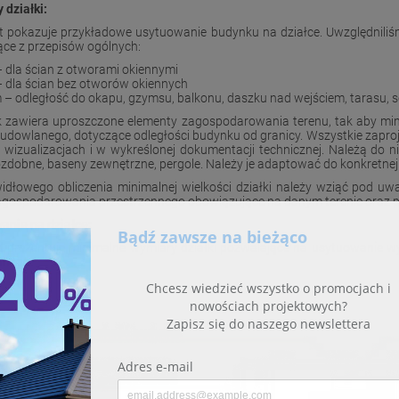
 działki:
 pokazuje przykładowe usytuowanie budynku na działce. Uwzględniliśm
ące z przepisów ogólnych:
 dla ścian z otworami okiennymi
 dla ścian bez otworów okiennych
m
– odległość do okapu, gzymsu, balkonu, daszku nad wejściem, tarasu, 
 zawiera uproszczone elementy zagospodarowania terenu, tak aby min
udowlanego, dotyczące odległości budynku od granicy. Wszystkie zap
, wizualizacjach i w wykreślonej dokumentacji technicznej. Należą do 
zdobne, baseny zewnętrzne, pergole. Należy je adaptować do konkretnej 
idłowego obliczenia minimalnej wielkości działki należy wziąć pod 
agospodarowania przestrzennego obowiązujące na danym terenie oraz 
anie na działce:
d prezentuje minimalne wymiary działki pozwalające na usytuowanie
anego.