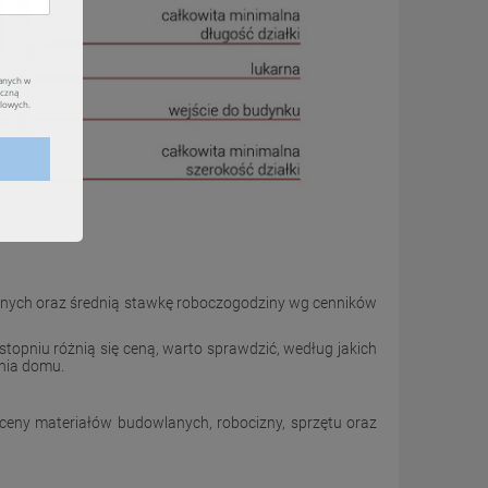
anych oraz średnią stawkę roboczogodziny wg cenników
pniu różnią się ceną, warto sprawdzić, według jakich
nia domu.
ny materiałów budowlanych, robocizny, sprzętu oraz