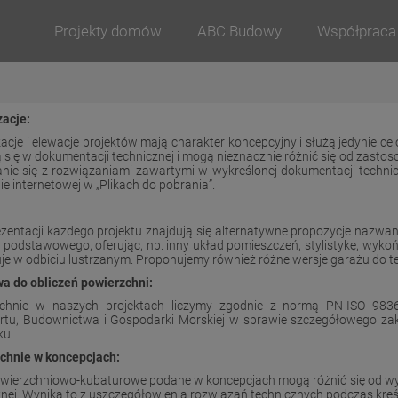
Projekty domów
ABC Budowy
Współpraca
zacje:
zacje i elewacje projektów mają charakter koncepcyjny i służą jedynie
 się w dokumentacji technicznej i mogą nieznacznie różnić się od zasto
nie się z rozwiązaniami zawartymi w wykreślonej dokumentacji techn
ie internetowej w „Plikach do pobrania”.
ezentacji każdego projektu znajdują się alternatywne propozycje nazwa
 podstawowego, oferując, np. inny układ pomieszczeń, stylistykę, wykoń
je w odbiciu lustrzanym. Proponujemy również różne wersje garażu do 
a do obliczeń powierzchni:
chnie w naszych projektach liczymy zgodnie z normą PN-ISO 983
rtu, Budownictwa i Gospodarki Morskiej w sprawie szczegółowego zak
ku.
chnie w koncepcjach:
wierzchniowo-kubaturowe podane w koncepcjach mogą różnić się od wy
znej. Wynika to z uszczegółowienia rozwiązań technicznych podczas kre