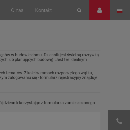
O nas
Kontakt
stępów w budowie domu. Dziennik jest świetną rozrywką
cych lub planujących budowę). Jest też idealnym
ch tematów. Z kolei w ramach rozpoczętego wątku,
ym zalogowaniu się - formularz rejestracyjny znajduje
ój dziennik korzystając z formularza zamieszczonego