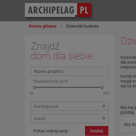
Strona główna
Dzienniki budowy
Dzi
Znajdź
dom dla siebie
Dzienni
dla inw
miejsce
Każdy k
mogą wy
Powierzchnia [m²]
się na do
+
Kondygnacje
Nie ma 
poniżej.
+
Garaż
Aby do
Pokaż więcej opcji
Szukaj