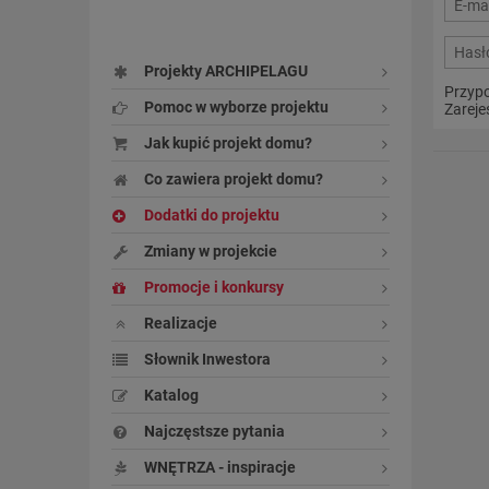
Projekty ARCHIPELAGU
Przypo
Pomoc w wyborze projektu
Zarejes
Jak kupić projekt domu?
Co zawiera projekt domu?
Dodatki do projektu
Zmiany w projekcie
Promocje i konkursy
Realizacje
Słownik Inwestora
Katalog
Najczęstsze pytania
WNĘTRZA - inspiracje