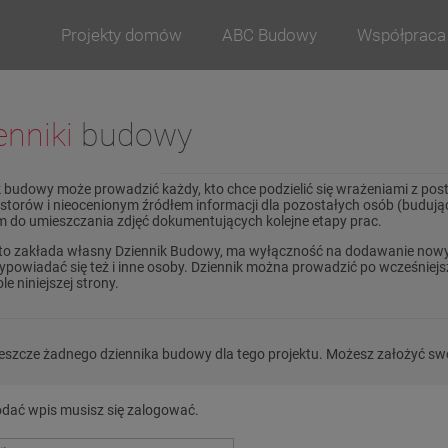
Projekty domów
ABC Budowy
Współpraca
enniki
budowy
k budowy może prowadzić każdy, kto chce podzielić się wrażeniami z po
estorów i nieocenionym źródłem informacji dla pozostałych osób (budują
m do umieszczania zdjęć dokumentujących kolejne etapy prac.
to zakłada własny Dziennik Budowy, ma wyłączność na dodawanie nowy
powiadać się też i inne osoby. Dziennik można prowadzić po wcześniejsz
le niniejszej strony.
jeszcze żadnego dziennika budowy dla tego projektu. Możesz założyć sw
dać wpis musisz się zalogować.