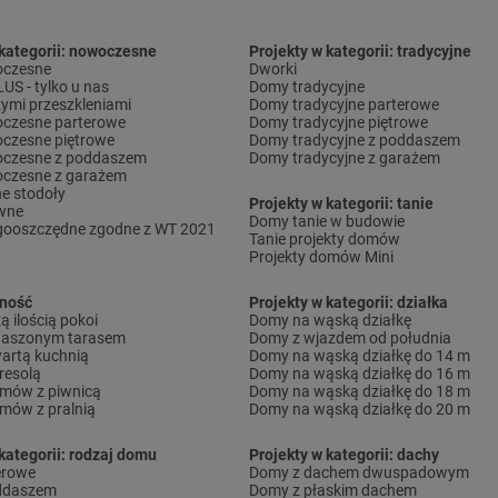
 kategorii: nowoczesne
Projekty w kategorii: tradycyjne
czesne
Dworki
S - tylko u nas
Domy tradycyjne
ymi przeszkleniami
Domy tradycyjne parterowe
czesne parterowe
Domy tradycyjne piętrowe
czesne piętrowe
Domy tradycyjne z poddaszem
czesne z poddaszem
Domy tradycyjne z garażem
czesne z garażem
e stodoły
Projekty w kategorii: tanie
wne
Domy tanie w budowie
gooszczędne zgodne z WT 2021
Tanie projekty domów
Projekty domów Mini
lność
Projekty w kategorii: działka
 ilością pokoi
Domy na wąską działkę
daszonym tarasem
Domy z wjazdem od południa
artą kuchnią
Domy na wąską działkę do 14 m
resolą
Domy na wąską działkę do 16 m
omów z piwnicą
Domy na wąską działkę do 18 m
omów z pralnią
Domy na wąską działkę do 20 m
kategorii: rodzaj domu
Projekty w kategorii: dachy
erowe
Domy z dachem dwuspadowym
ddaszem
Domy z płaskim dachem