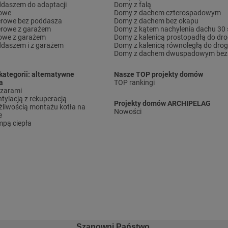
daszem do adaptacji
Domy z falą
rowe
Domy z dachem czterospadowym
erowe bez poddasza
Domy z dachem bez okapu
erowe z garażem
Domy z kątem nachylenia dachu 30 
owe z garażem
Domy z kalenicą prostopadłą do dro
daszem i z garażem
Domy z kalenicą równoległą do drog
Domy z dachem dwuspadowym bez 
kategorii: alternatywne
Nasze TOP projekty domów
a
TOP rankingi
ązarami
tylacją z rekuperacją
Projekty domów ARCHIPELAG
liwością montażu kotła na
Nowości
e
pą ciepła
Szanowni Państwo,