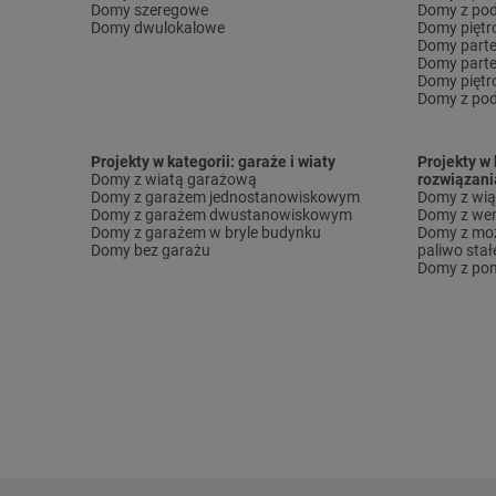
Domy szeregowe
Domy z pod
Domy dwulokalowe
Domy pięt
Domy part
Domy part
Domy piętr
Domy z pod
Projekty w kategorii: garaże i wiaty
Projekty w 
Domy z wiatą garażową
rozwiązani
Domy z garażem jednostanowiskowym
Domy z wi
Domy z garażem dwustanowiskowym
Domy z wen
Domy z garażem w bryle budynku
Domy z moż
Domy bez garażu
paliwo stał
Domy z pom