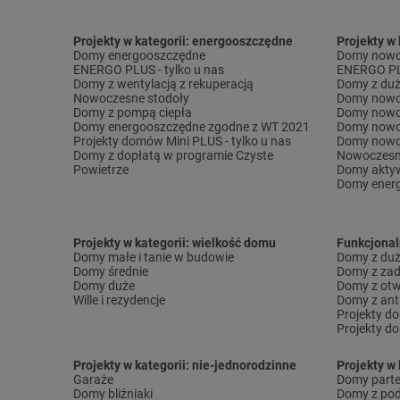
Projekty w kategorii: energooszczędne
Projekty w
Domy energooszczędne
Domy nowo
ENERGO PLUS - tylko u nas
ENERGO PLU
Domy z wentylacją z rekuperacją
Domy z duż
Nowoczesne stodoły
Domy nowo
Domy z pompą ciepła
Domy nowo
Domy energooszczędne zgodne z WT 2021
Domy nowo
Projekty domów Mini PLUS - tylko u nas
Domy nowo
Domy z dopłatą w programie Czyste
Nowoczesn
Powietrze
Domy akty
Domy ener
Projekty w kategorii: wielkość domu
Funkcjona
Domy małe i tanie w budowie
Domy z dużą
Domy średnie
Domy z za
Domy duże
Domy z otw
Wille i rezydencje
Domy z ant
Projekty d
Projekty d
Projekty w kategorii: nie-jednorodzinne
Projekty w 
Garaże
Domy part
Domy bliźniaki
Domy z po