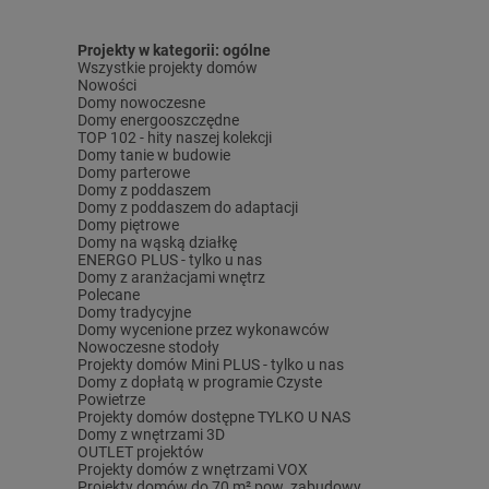
Projekty w kategorii: ogólne
Wszystkie projekty domów
Nowości
Domy nowoczesne
Domy energooszczędne
TOP 102 - hity naszej kolekcji
Domy tanie w budowie
Domy parterowe
Domy z poddaszem
Domy z poddaszem do adaptacji
Domy piętrowe
Domy na wąską działkę
ENERGO PLUS - tylko u nas
Domy z aranżacjami wnętrz
Polecane
Domy tradycyjne
Domy wycenione przez wykonawców
Nowoczesne stodoły
Projekty domów Mini PLUS - tylko u nas
Domy z dopłatą w programie Czyste
Powietrze
Projekty domów dostępne TYLKO U NAS
Domy z wnętrzami 3D
OUTLET projektów
Projekty domów z wnętrzami VOX
Projekty domów do 70 m² pow. zabudowy