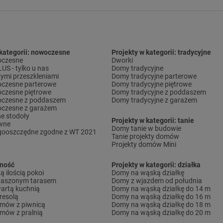
 kategorii: nowoczesne
Projekty w kategorii: tradycyjne
czesne
Dworki
S - tylko u nas
Domy tradycyjne
ymi przeszkleniami
Domy tradycyjne parterowe
czesne parterowe
Domy tradycyjne piętrowe
czesne piętrowe
Domy tradycyjne z poddaszem
czesne z poddaszem
Domy tradycyjne z garażem
czesne z garażem
e stodoły
Projekty w kategorii: tanie
wne
Domy tanie w budowie
gooszczędne zgodne z WT 2021
Tanie projekty domów
Projekty domów Mini
lność
Projekty w kategorii: działka
 ilością pokoi
Domy na wąską działkę
daszonym tarasem
Domy z wjazdem od południa
artą kuchnią
Domy na wąską działkę do 14 m
resolą
Domy na wąską działkę do 16 m
omów z piwnicą
Domy na wąską działkę do 18 m
omów z pralnią
Domy na wąską działkę do 20 m