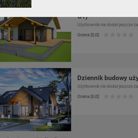
Dziennik budowy uży
G1)
Użytkownik nie dodał jeszcze ż
Ocena [0,0]:
Dziennik budowy uży
Użytkownik nie dodał jeszcze ż
Ocena [0,0]: