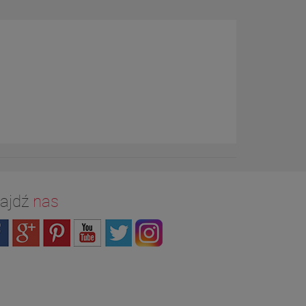
ajdź
nas