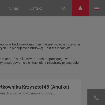
O nas
Kontakt
stępów w budowie domu. Dziennik jest świetną rozrywką
cych lub planujących budowę). Jest też idealnym
ch tematów. Z kolei w ramach rozpoczętego wątku,
ym zalogowaniu się - formularz rejestracyjny znajduje
tkownika Krzysztof45 (Anulka)
adnych wpisów do dziennika budowy...