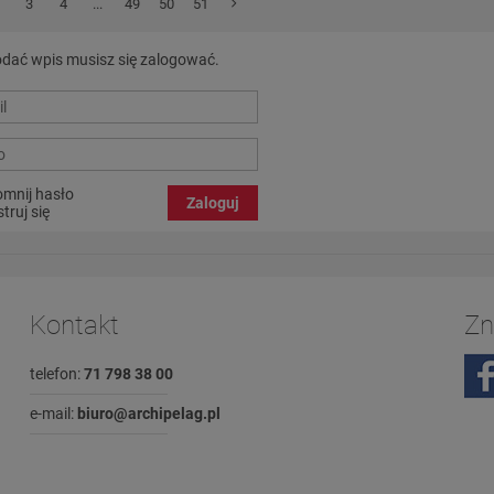
3
4
...
49
50
51
dać wpis musisz się zalogować.
mnij hasło
Zaloguj
truj się
Kontakt
Zn
telefon:
71 798 38 00
e-mail:
biuro@archipelag.pl