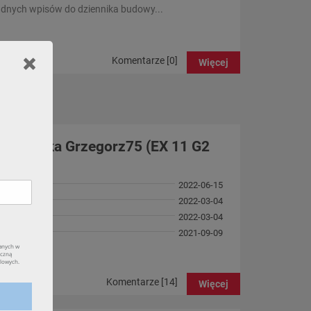
adnych wpisów do dziennika budowy...
Komentarze [0]
Więcej
ytkownika Grzegorz75 (EX 11 G2
OMFORT)
2022-06-15
2022-03-04
j
2022-03-04
2021-09-09
Komentarze [14]
Więcej