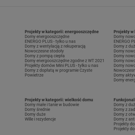
Projekty w kategorii: energooszczędne
Projekty w
Domy energooszczędne
Domy nowo
ENERGO PLUS - tylko u nas
ENERGO PLU
Domy z wentylacją z rekuperacją
Domy z duż
Nowoczesne stodoły
Domy nowo
Domy z pompą ciepła
Domy nowo
Domy energooszczędne zgodne z WT 2021
Domy nowo
Projekty domów Mini PLUS - tylko u nas
Domy nowo
Domy z dopłatą w programie Czyste
Nowoczesn
Powietrze
Domy akty
Domy ener
Projekty w kategorii: wielkość domu
Funkcjona
Domy małe i tanie w budowie
Domy z dużą
Domy średnie
Domy z za
Domy duże
Domy z otw
Wille i rezydencje
Domy z ant
Projekty d
Projekty d