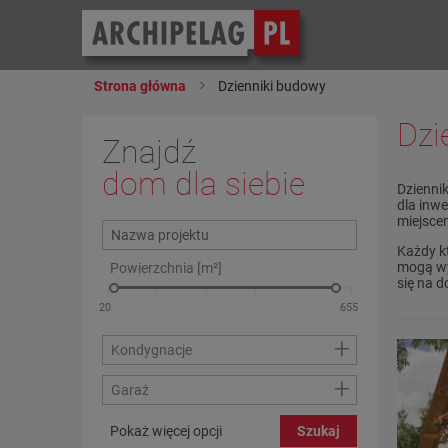
Strona główna
Dzienniki budowy
Dzi
Znajdź
dom dla siebie
Dzienni
dla inw
miejsce
Każdy k
mogą wy
Powierzchnia [m²]
się na do
+
Kondygnacje
+
Garaż
Pokaż więcej opcji
Szukaj