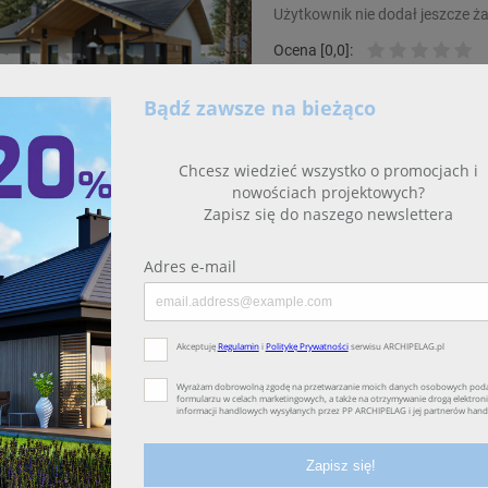
Użytkownik nie dodał jeszcze ż
Ocena [0,0]:
Dziennik budowy uż
(wersja D) MULTI-C
Tarasy
Elewacja oświetlenie
Montaż fornirów i stolarki drzwiowe
Okładziny wewnętrzne
Ocena [4,0]: