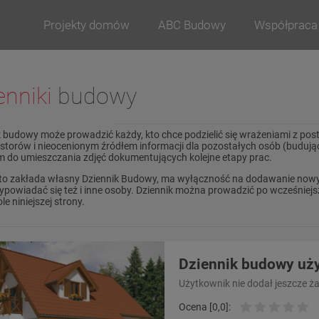
Projekty domów
ABC Budowy
Współpraca
enniki
budowy
k budowy może prowadzić każdy, kto chce podzielić się wrażeniami z po
estorów i nieocenionym źródłem informacji dla pozostałych osób (budują
m do umieszczania zdjęć dokumentujących kolejne etapy prac.
to zakłada własny Dziennik Budowy, ma wyłączność na dodawanie nowy
powiadać się też i inne osoby. Dziennik można prowadzić po wcześniejsz
le niniejszej strony.
Dziennik budowy uży
Użytkownik nie dodał jeszcze ż
Ocena [0,0]: