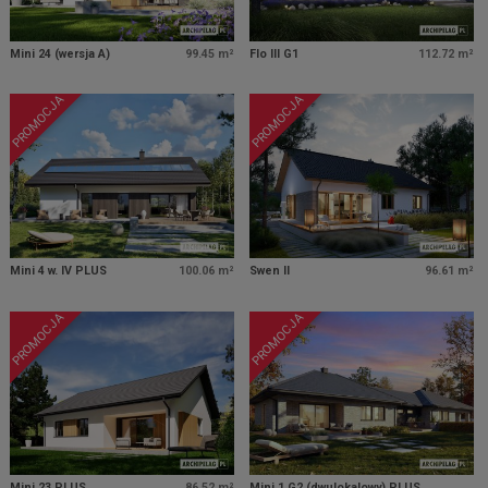
Mini 24 (wersja A)
99.45 m²
Flo III G1
112.72 m²
PROMOCJA
PROMOCJA
Mini 4 w. IV PLUS
100.06 m²
Swen II
96.61 m²
PROMOCJA
PROMOCJA
Mini 23 PLUS
86.52 m²
Mini 1 G2 (dwulokalowy) PLUS