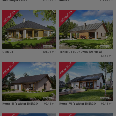
Klementynka II G1
126.78 m²
Andrea
111.89 m²
PROMOCJA
PROMOCJA
Glen G1
121.71 m²
Tori III G1 ECONOMIC (wersja A)
68.40 m²
PROMOCJA
PROMOCJA
Kornel II (z wiatą) ENERGO
92.46 m²
Kornel VI (z wiatą) ENERGO
92.46 m²