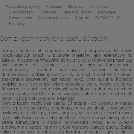
Wszystkie projekty
Polecane
Nowości
Parterowe
Z poddaszem
Piętrowe
Tanie w budowie
Tradycyjne
Nowoczesne
Na wąską działkę
Stodoły
ENERGO PLUS
Promocje
Dom z kątem nachylenia dachu 30 stopni
Domy z dachem 30 stopni są znakomitą propozycją dla rodzin
poszukujących tanich w budowie projektów jako alternatywy do
zakupu mieszkania. Wszystkie domy z tej kolekcji świetnie prezentują
się zarówno od zewnątrz jak i od środka. Funkcjonalnie
rozplanowany rozkład pomieszczeń zapewni każdemu
domownikowi codzienny komfort. W domach z dachem 30 stopni
znakomicie doświetlony jest każdy pokój oraz kuchnia. Ponadto
projekty takie doskonale wkomponowują się w każdy krajobraz.
Atutem wielu z nich jest możliwość wybudowania domów z dachem
o kącie nachylenia 30 stopni na wąskiej działce. Domy z dachem 30
stopni to po prostu wygoda i elegancja!
Dom z kątem nachylenia dachu 30 stopni - do wyboru w naszej
ofercie projekt parterowy, z poddaszem do adaptacji, z poddaszem
użytkowym, a także piętrowy - propozycje na każdą kieszeń i każdy
typ działki. Średnio spadzisty dach to najlepsze rozwiązanie w polskiej
strefie klimatycznej - szybko odprowadza wodę, a w okresie
zimowym nie zalega na nim gruba warstwa białego puchu. Zaletą
takiego zadaszenia jest większy komfort w sytuacji, gdy zaistnieje