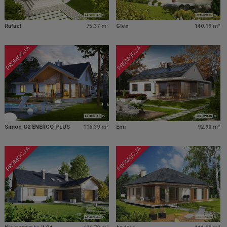
Rafael
75.37 m²
Glen
140.19 m²
PROMOCJA
PROMOCJA
Simon G2 ENERGO PLUS
116.39 m²
Emi
92.90 m²
PROMOCJA
PROMOCJA