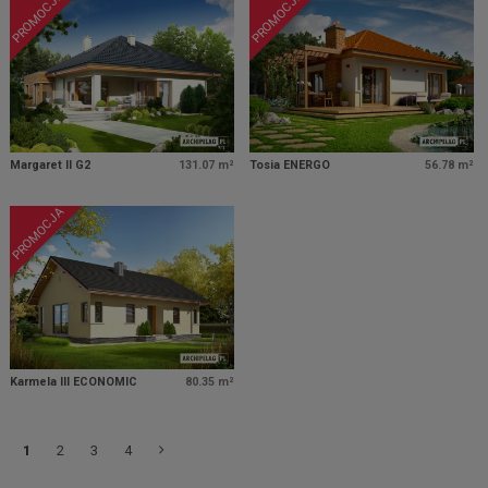
PROMOCJA
PROMOCJA
Margaret II G2
131.07 m²
Tosia ENERGO
56.78 m²
PROMOCJA
Karmela III ECONOMIC
80.35 m²
1
2
3
4