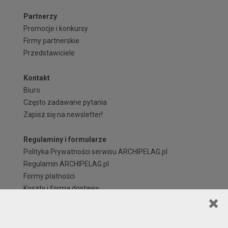
Partnerzy
Promocje i konkursy
Firmy partnerskie
Przedstawiciele
Kontakt
Biuro
Często zadawane pytania
Zapisz się na newsletter!
Regulaminy i formularze
Polityka Prywatności serwisu ARCHIPELAG.pl
Regulamin ARCHIPELAG.pl
Formy płatności
Koszty i forma dostawy
Reklamacje i zwroty
Czas realizacji zamówienia
Prawa autorskie