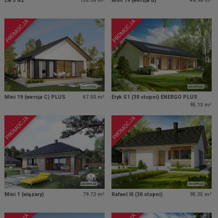
Liv 3 G2
130.38 m²
Mini 19 (wersja B)
46.96 m²
PROMOCJA
PROMOCJA
Mini 19 (wersja C) PLUS
47.00 m²
Eryk G1 (30 stopni) ENERGO PLUS
95.13 m²
PROMOCJA
PROMOCJA
Mini 1 (wiązary)
79.72 m²
Rafael III (30 stopni)
95.35 m²