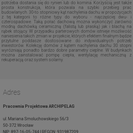
potrzeba dostania się do rynien lub do komina. Korzyścią jest także
prosta konstrukcja, która pozwala na szybki przebieg prac
budowlanych. 30-to stopniowy kąt nachylenia dachu w propozycjach
z tej kategorii to różne typy do wyboru - najczęściej dwu- i
czterospadowe. Taką połać dachową można wykończyć zarówno
modną dachówką ceramiczną (falistą lub płaską) jak i blachą na
rąbek stojący. W przypadku parterowych domów istnieje możliwość
naniesienia takich zmian w projekcie, których efektem finalnym będzie
przytulne poddasze dostosowane do indywidualnych potrzeb
inwestorów. Kolekcję domów z kątem nachylenia dachu 30 stopni
wyróżniają ponadto bardzo dobre parametry cieplne. W budynkach
można zainstalować pompę ciepła, wentylację mechaniczną z
rekuperacją oraz system solarny.
Adres
Pracownia Projektowa ARCHIPELAG
ul. Mariana Smoluchowskiego 56/3
50-372 Wrocław
NIP: 897-16-05-744 | REGON: 931987209