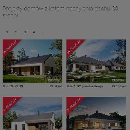
Projekty domów z kątem nachylenia dachu 30
stopni
1
2
3
4
PROMOCJA
PROMOCJA
Mini 24 PLUS
99.34 m²
Mini 1 G2 (dwulokalowy)
157.90 m²
PROMOCJA
PROMOCJA