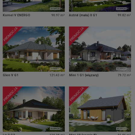
Kornel V ENERGO
90.97 m²
Astrid (mała) II G1
99.82 m²
PROMOCJA
PROMOCJA
Glen V G1
121.43 m²
Mini 1 G1 (wiązary)
79.72 m²
PROMOCJA
PROMOCJA