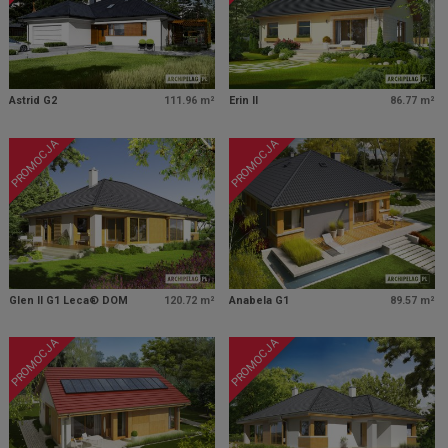
Astrid G2
111.96 m²
Erin II
86.77 m²
PROMOCJA
PROMOCJA
Glen II G1 Leca® DOM
120.72 m²
Anabela G1
89.57 m²
PROMOCJA
PROMOCJA