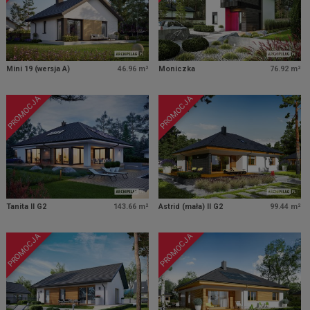
Mini 19 (wersja A)
46.96 m²
Moniczka
76.92 m²
PROMOCJA
PROMOCJA
Tanita II G2
143.66 m²
Astrid (mała) II G2
99.44 m²
PROMOCJA
PROMOCJA