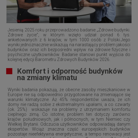
Jesienią 2025 roku przeprowadzono badanie „Zdrowe budynki​.
Zdrowe życie”, w którym wzięło udział ponad 6 tys.
ankietowanych z 6 krajów, w tym 1000 osób z Polski.Jego
wyniki jednoznacznie wskazują na narastający problem jakości
budynków oraz ich bezpośredni wpływ na zdrowie fizyczne i
psychiczne użytkowników. Badanie stanowi punkt wyjścia do
kolejnej edycji Barometru Zdrowych Budynków 2026.
Komfort i odporność budynków
na zmiany klimatu
Wyniki badania pokazują, że obecne zasoby mieszkaniowe w
Europie nie są odpowiednio przygotowane na zmieniające się
warunki klimatyczne. Aż 45% respondentów uważa, że ich
domy nie radzą sobie z ekstremalnymi upałami, a co czwarty
(ok. 25%) wskazuje na problemy z utrzymaniem komfortu
cieplnego zimą. Co istotne, problem ten dotyczy zarówno
krajów południowych, jak i północnych, w tym Niemiec czy
Wielkiej Brytanii. Odczucia użytkowników odpowiadają danym
ekspertów. Wciąż znaczna część europejskich budynków
pozostaje nieefektywna energetycznie, a tempo renowacji jest