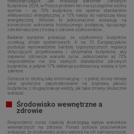
niewystarczające. Jak wskazuje Barometr Zdrowych
Budynków 2024, w Polsce problem ten ma szczególnie istotny
wymiar – aż 70% budynków nie spełnia standardów
efektywności energetycznej, a 15% należy do najniższej klasy
energetycznej. Wnioski te jednoznacznie wskazują na
konieczność wdrożenia holistycznego podejścia, łączącego
cele klimatyczne z troską o zdrowie użytkowników.
Badanie wyraźnie pokazuje, że użytkownicy budynków
oczekują zmian systemowych. 6 na 10 Europejczyków
postuluje wprowadzenie bardziej rygorystycznych regulacji
dotyczących projektowania i utrzymania budynków, aby
zapewnić zdrowsze warunki życia. Jednocześnie aż 70%
respondentów nie zna żadnych standardów zdrowych
budynków, a jedynie 17% deklaruje podstawową wiedzę w tym
zakresie.
Oznacza to istotną lukę informacyjną – z jednej strony istnieje
silne społeczne zapotrzebowanie na poprawę jakości
budynków, z drugiej brakuje wiedzy, jak takie zmiany skutecznie
wdrażać.
Środowisko wewnętrzne a
zdrowie
Respondenci coraz częściej dostrzegają wpływ warunków
wewnętrznych na zdrowie. Ponad połowa pracowników
wskazuje, że środowisko pracy wpływa na ich samopoczucie,