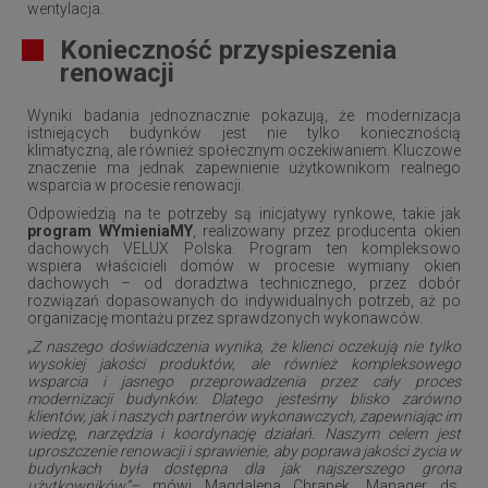
wentylacja.
Konieczność przyspieszenia
renowacji
Wyniki badania jednoznacznie pokazują, że modernizacja
istniejących budynków jest nie tylko koniecznością
klimatyczną, ale również społecznym oczekiwaniem. Kluczowe
znaczenie ma jednak zapewnienie użytkownikom realnego
wsparcia w procesie renowacji.
Odpowiedzią na te potrzeby są inicjatywy rynkowe, takie jak
program WYmieniaMY
, realizowany przez producenta okien
dachowych VELUX Polska. Program ten kompleksowo
wspiera właścicieli domów w procesie wymiany okien
dachowych – od doradztwa technicznego, przez dobór
rozwiązań dopasowanych do indywidualnych potrzeb, aż po
organizację montażu przez sprawdzonych wykonawców.
„Z naszego doświadczenia wynika, że klienci oczekują nie tylko
wysokiej jakości produktów, ale również kompleksowego
wsparcia i jasnego przeprowadzenia przez cały proces
modernizacji budynków. Dlatego jesteśmy blisko zarówno
klientów, jak i naszych partnerów wykonawczych, zapewniając im
wiedzę, narzędzia i koordynację działań. Naszym celem jest
uproszczenie renowacji i sprawienie, aby poprawa jakości życia w
budynkach była dostępna dla jak najszerszego grona
użytkowników”–
mówi Magdalena Chrapek, Manager ds.