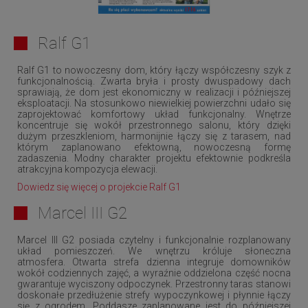
Ralf G1
Ralf G1 to nowoczesny dom, który łączy współczesny szyk z
funkcjonalnością. Zwarta bryła i prosty dwuspadowy dach
sprawiają, że dom jest ekonomiczny w realizacji i późniejszej
eksploatacji. Na stosunkowo niewielkiej powierzchni udało się
zaprojektować komfortowy układ funkcjonalny. Wnętrze
koncentruje się wokół przestronnego salonu, który dzięki
dużym przeszkleniom, harmonijnie łączy się z tarasem, nad
którym zaplanowano efektowną, nowoczesną formę
zadaszenia. Modny charakter projektu efektownie podkreśla
atrakcyjna kompozycja elewacji.
Dowiedz się więcej o projekcie Ralf G1
Marcel III G2
Marcel III G2 posiada czytelny i funkcjonalnie rozplanowany
układ pomieszczeń. We wnętrzu króluje słoneczna
atmosfera. Otwarta strefa dzienna integruje domowników
wokół codziennych zajęć, a wyraźnie oddzielona część nocna
gwarantuje wyciszony odpoczynek. Przestronny taras stanowi
doskonałe przedłużenie strefy wypoczynkowej i płynnie łączy
się z ogrodem. Poddasze zaplanowane jest do późniejszej