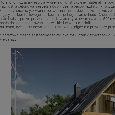
 to ekonomiczna inwestycja – drewno konstrukcyjne, materiał na pok
oraz kostka betonowa niezbędna do wyłożenia pasów jezdnych – to w za
k konieczności uzyskiwania pozwolenia na budowę, jeżeli powierzch
zający do komfortowego parkowania jednego samochodu. Chęć posta
2
. Jednakże, prawo pozwala na postawianie tylko dwóch wiat na 500 m
nała do zagospodarowania niewielkiej lub wąskiej działki
strzenna, często ażurowa konstrukcja wiaty, nigdy nie przytłoczy prze
ę garażową można zastosować także jako rozwiązanie tymczasowe – do
wę garażu