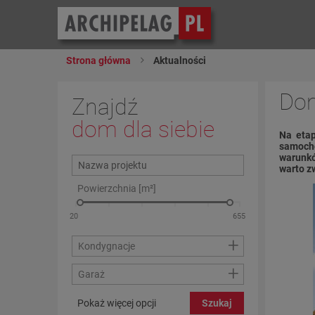
Strona główna
Aktualności
Dom
Znajdź
dom dla siebie
Na etap
samocho
warunkó
warto z
Powierzchnia [m²]
+
Kondygnacje
+
Garaż
Pokaż więcej opcji
Szukaj