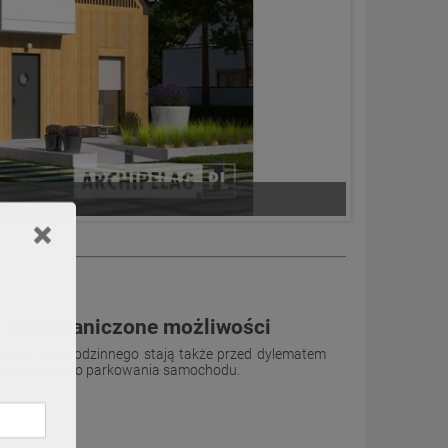
Ema (z wiatą)
– nieograniczone możliwości
domu jednorodzinnego stają także przed dylematem
o miejsca do parkowania samochodu.