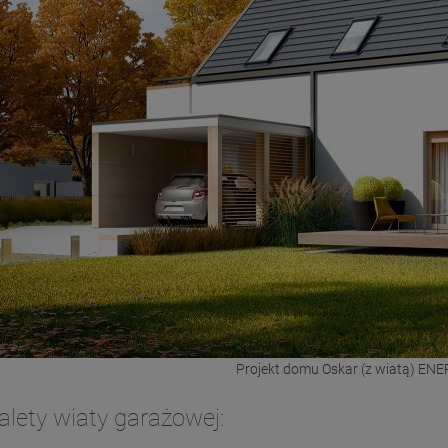
Projekt domu Oskar (z wiatą) EN
alety wiaty garażowej: