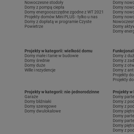
Nowoczesne stodoły
Domy nowo
Domy z pompą ciepła
Domy nowo
Domy energooszczędne zgodne z WT 2021
Domy nowo
Projekty domów Mini PLUS - tylko u nas
Domy nowo
Domy z dopłatą w programie Czyste
Nowoczesn
Powietrze
Domy akty
Domy ener
Projekty w kategorii: wielkość domu
Funkcjona
Domy małe i tanie w budowie
Domy z dużą
Domy średnie
Domy z za
Domy duże
Domy z otw
Wille i rezydencje
Domy z ant
Projekty d
Projekty d
Projekty w kategorii: nie-jednorodzinne
Projekty w 
Garaże
Domy part
Domy bliźniaki
Domy z po
Domy szeregowe
Domy z pod
Domy dwulokalowe
Domy pięt
Domy part
Domy part
Domy piętr
Domy z pod