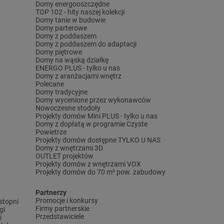
Domy energooszczędne
TOP 102 - hity naszej kolekcji
Domy tanie w budowie
Domy parterowe
Domy z poddaszem
Domy z poddaszem do adaptacji
Domy piętrowe
Domy na wąską działkę
ENERGO PLUS - tylko u nas
Domy z aranżacjami wnętrz
Polecane
Domy tradycyjne
Domy wycenione przez wykonawców
Nowoczesne stodoły
Projekty domów Mini PLUS - tylko u nas
Domy z dopłatą w programie Czyste
Powietrze
Projekty domów dostępne TYLKO U NAS
Domy z wnętrzami 3D
OUTLET projektów
Projekty domów z wnętrzami VOX
Projekty domów do 70 m² pow. zabudowy
Partnerzy
Promocje i konkursy
stopni
Firmy partnerskie
gi
Przedstawiciele
i