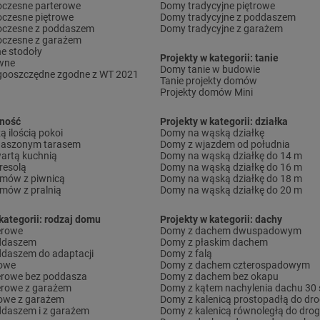
czesne parterowe
Domy tradycyjne piętrowe
czesne piętrowe
Domy tradycyjne z poddaszem
czesne z poddaszem
Domy tradycyjne z garażem
czesne z garażem
e stodoły
Projekty w kategorii: tanie
wne
Domy tanie w budowie
gooszczędne zgodne z WT 2021
Tanie projekty domów
Projekty domów Mini
lność
Projekty w kategorii: działka
 ilością pokoi
Domy na wąską działkę
daszonym tarasem
Domy z wjazdem od południa
artą kuchnią
Domy na wąską działkę do 14 m
resolą
Domy na wąską działkę do 16 m
omów z piwnicą
Domy na wąską działkę do 18 m
omów z pralnią
Domy na wąską działkę do 20 m
kategorii: rodzaj domu
Projekty w kategorii: dachy
erowe
Domy z dachem dwuspadowym
ddaszem
Domy z płaskim dachem
daszem do adaptacji
Domy z falą
rowe
Domy z dachem czterospadowym
erowe bez poddasza
Domy z dachem bez okapu
erowe z garażem
Domy z kątem nachylenia dachu 30 
owe z garażem
Domy z kalenicą prostopadłą do dro
daszem i z garażem
Domy z kalenicą równoległą do drog