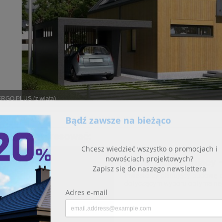
RGO PLUS (z wiatą)
 Cię zainteresować:
Garaż wolnostojący 
Inwestorzy planujący budowę 
dotyczącym wyboru optymalneg