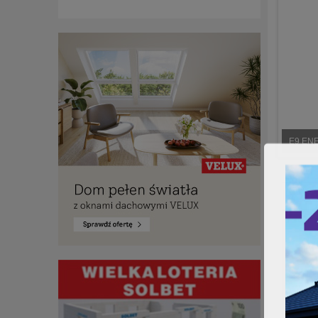
E9 ENE
Może