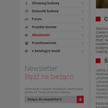
Sfinansuj budowę
Dzienniki budowy
C
Forum
Projekty domów
Sezonow
czasie 
Aktualności
apetytem
dzień s
Przedstawiciele
nasilen
podejmo
e-katalogi/e-booki
częściej
Ś
Newsletter
Jedną z
możliwi
Bądź na bieżąco
„urucho
człowie
dociera
Informacje o nowych projektach, promocjach
melatoni
prosto na Twoją skrzynkę mailową.
hormon 
Katarzy
Dołącz do newsletter'a
Badania
szczegó