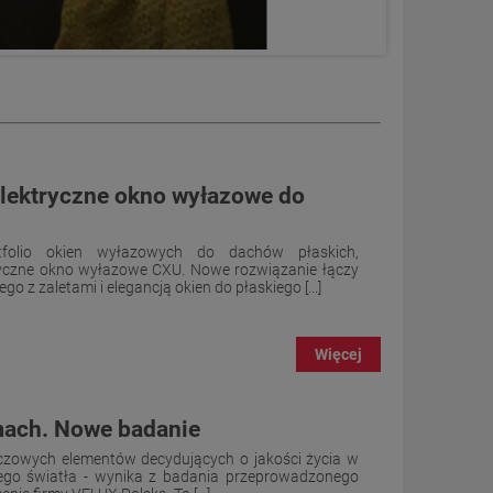
lektryczne okno wyłazowe do
folio okien wyłazowych do dachów płaskich,
ryczne okno wyłazowe CXU. Nowe rozwiązanie łączy
 z zaletami i elegancją okien do płaskiego [...]
Więcej
mach. Nowe badanie
czowych elementów decydujących o jakości życia w
ego światła - wynika z badania przeprowadzonego