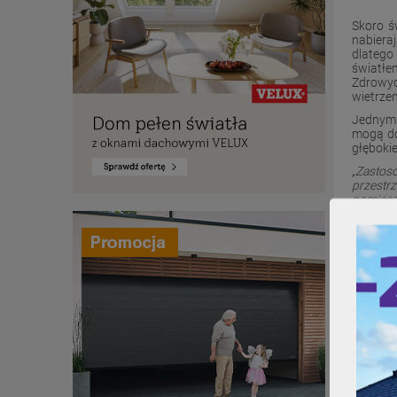
Skoro ś
nabiera
dlatego
światłe
Zdrowyc
wietrzen
Jednym 
mogą do
głębokie
„Zastos
przestr
pomiesz
pobudze
słońce 
Polska.
P
Dostęp 
psychic
możemy 
okien, 
nastroj
doprowa