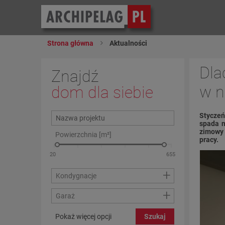
Strona główna
Aktualności
Dla
Znajdź
w n
dom dla siebie
Styczeń
spada n
zimowy 
Powierzchnia [m²]
pracy.
+
Kondygnacje
+
Garaż
Pokaż więcej opcji
Szukaj