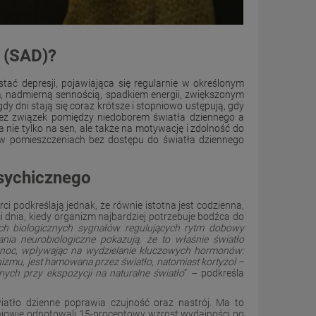
 (SAD)?
tać depresji, pojawiająca się regularnie w określonym
jem, nadmierną sennością, spadkiem energii, zwiększonym
y dni stają się coraz krótsze i stopniowo ustępują, gdy
eż związek pomiędzy niedoborem światła dziennego a
ie tylko na sen, ale także na motywację i zdolność do
w pomieszczeniach bez dostępu do światła dziennego
psychicznego
 podkreślają jednak, że równie istotna jest codzienna,
i dnia, kiedy organizm najbardziej potrzebuje bodźca do
zych biologicznych sygnałów regulujących rytm dobowy
ania neurobiologiczne pokazują, że to właśnie światło
–noc, wpływając na wydzielanie kluczowych hormonów:
nizmu, jest hamowana przez światło, natomiast kortyzol –
ych przy ekspozycji na naturalne światło
” – podkreśla
atło dzienne poprawia czujność oraz nastrój. Ma to
zniowie odnotowali 15-procentowy wzrost wydajności po