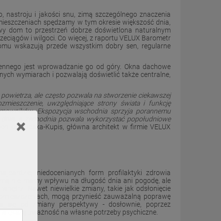
 nastroju i jakości snu, zimą szczególnego znaczenia
ieszczeniach spędzamy w tym okresie większość dnia,
wy dom to przestrzeń dobrze doświetlona naturalnym
eciągów i wilgoci. Co więcej, z raportu VELUX Barometr
mu wskazują przede wszystkim dobry sen, regularne
iennego jest wprowadzanie go od góry. Okna dachowe
ych wymiarach i pozwalają doświetlić także centralne,
powietrza, ale często pozwala na stworzenie ciekawszej
mieszczenie, uwzględniające strony świata i funkcję
omowników. Ekspozycja wschodnia sprzyja porannemu
 dnia, a zachodnia pozwala wykorzystać popołudniowe
onika Kupska-Kupis, główna architekt w firmie VELUX
ajbardziej niedocenianych form profilaktyki zdrowia
 Zimą nie mamy wpływu na długość dnia ani pogodę, ale
nętrz. Nawet niewielkie zmiany, takie jak odsłonięcie
h pomieszczeniach, mogą przynieść zauważalną poprawę
a się od zmiany perspektywy - dosłownie, poprzez
ez większą uważność na własne potrzeby psychiczne.