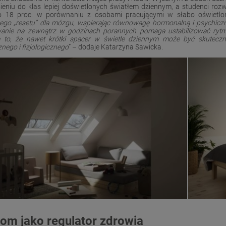
sieniu do klas lepiej doświetlonych światłem dziennym, a studenci rozw
 18 proc. w porównaniu z osobami pracującymi w słabo oświetlon
nego „resetu” dla mózgu, wspierając równowagę hormonalną i psychicz
anie na zewnątrz w godzinach porannych pomaga ustabilizować ryt
 to, że nawet krótki spacer w świetle dziennym może być skutec
nego i fizjologicznego
” – dodaje Katarzyna Sawicka.
om jako regulator zdrowia