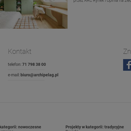
przez ARC Rynek i Opinia na zlece
Kontakt
Zn
telefon:
71 798 38 00
e-mail:
biuro@archipelag.pl
 kategorii: nowoczesne
Projekty w kategorii: tradycyjne