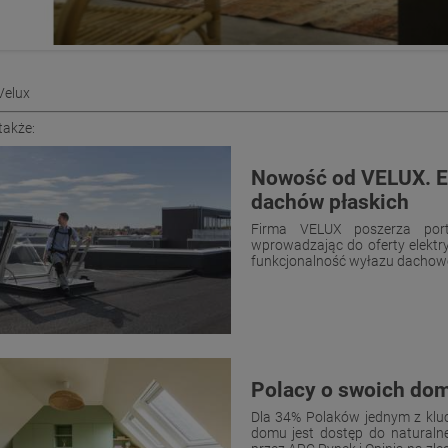
Velux
także:
Nowość od VELUX. E
dachów płaskich
Firma VELUX poszerza port
wprowadzając do oferty elekt
funkcjonalność wyłazu dachowego
Polacy o swoich do
Dla 34% Polaków jednym z klu
domu jest dostęp do naturaln