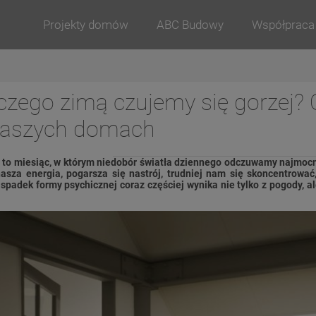
Projekty domów
ABC Budowy
Współpraca
czego zimą czujemy się gorzej?
aszych domach
 to miesiąc, w którym niedobór światła dziennego odczuwamy najmocn
asza energia, pogarsza się nastrój, trudniej nam się skoncentrować,
spadek formy psychicznej coraz częściej wynika nie tylko z pogody, 