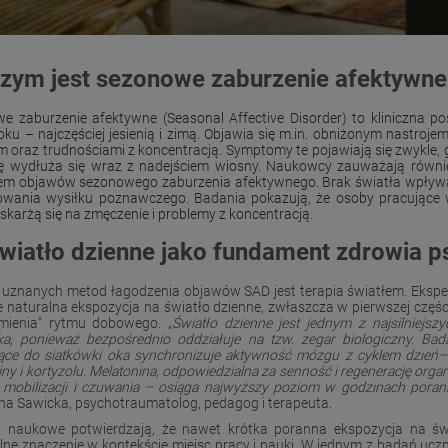
zym jest sezonowe zaburzenie afektywne
e zaburzenie afektywne (Seasonal Affective Disorder) to kliniczna pos
roku – najczęściej jesienią i zimą. Objawia się m.in. obniżonym nastro
 oraz trudnościami z koncentracją. Symptomy te pojawiają się zwykle, gd
ię wydłuża się wraz z nadejściem wiosny. Naukowcy zauważają równi
iem objawów sezonowego zaburzenia afektywnego. Brak światła wpływa n
wania wysiłku poznawczego. Badania pokazują, że osoby pracujące 
 skarżą się na zmęczenie i problemy z koncentracją.
wiatło dzienne jako fundament zdrowia 
 uznanych metod łagodzenia objawów SAD jest terapia światłem. Eksperci
e naturalna ekspozycja na światło dzienne, zwłaszcza w pierwszej częśc
mienia” rytmu dobowego. „
Światło dzienne jest jednym z najsilniejs
ka, ponieważ bezpośrednio oddziałuje na tzw. zegar biologiczny. Bad
jące do siatkówki oka synchronizuje aktywność mózgu z cyklem dzień
ny i kortyzolu. Melatonina, odpowiedzialna za senność i regenerację orga
mobilizacji i czuwania – osiąga najwyższy poziom w godzinach porann
na Sawicka, psychotraumatolog, pedagog i terapeuta.
 naukowe potwierdzają, że nawet krótka poranna ekspozycja na świ
lne znaczenie w kontekście miejsc pracy i nauki. W jednym z badań uc