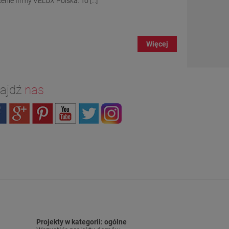
nie firmy VELUX Polska. To [...]
Więcej
ajdź
nas
Projekty w kategorii: ogólne