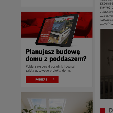
przenie
nawet o
natural
przebyw
oznacza
psychicz
D