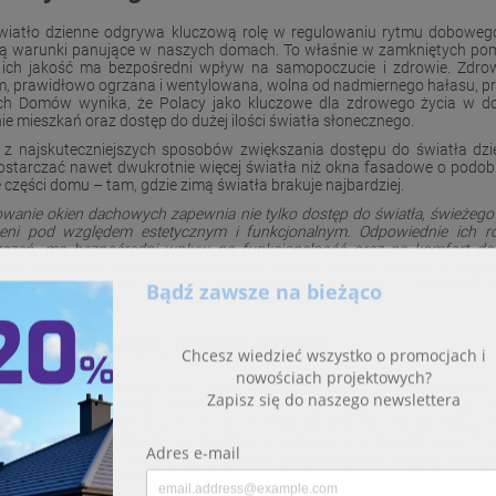
wiatło dzienne odgrywa kluczową rolę w regulowaniu rytmu dobowego,
ją warunki panujące w naszych domach. To właśnie w zamkniętych pom
 ich jakość ma bezpośredni wpływ na samopoczucie i zdrowie. Zdro
m, prawidłowo ogrzana i wentylowana, wolna od nadmiernego hałasu, prz
h Domów wynika, że Polacy jako kluczowe dla zdrowego życia w do
ie mieszkań oraz dostęp do dużej ilości światła słonecznego.
z najskuteczniejszych sposobów zwiększania dostępu do światła dz
starczać nawet dwukrotnie więcej światła niż okna fasadowe o podobn
 części domu – tam, gdzie zimą światła brakuje najbardziej.
owanie okien dachowych zapewnia nie tylko dostęp do światła, świeżego 
zeni pod względem estetycznym i funkcjonalnym. Odpowiednie ich roz
czeń, ma bezpośredni wpływ na funkcjonalność oraz na komfort d
niu organizmu, południowa zapewnia stabilny dopływ światła w ciągu
– szczególnie cenne zimą, gdy dzień szybko się kończy"
– podkreśla M
roste decyzje, realny wpływ
do światła dziennego jest jedną z najprostszych, a jednocześnie n
znego, co potwierdzają badania z zakresu psychologii i neurobiologii.
realnie decydować o tym, ile naturalnego światła dociera do naszych w
reorganizacja przestrzeni czy częstsze przebywanie w najjaśniejszyc
u. Jak podkreśla psycholog, poprawa samopoczucia często zaczyn
dzenie większej ilości światła dziennego do domu i w przenośni, poprz