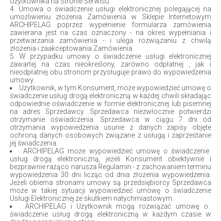
Użytkownika na Stronie Serwisu.
Umowa o świadczenie usługi elektronicznej polegającej na
umożliwieniu złożenia Zamówienia w Sklepie Internetowym
ARCHIPELAG poprzez wypełnienie formularza zamówienia
zawierana jest na czas oznaczony - na okres wypełniania i
przetwarzania zamówienia - i ulega rozwiązaniu z chwilą
złożenia i zaakceptowania Zamówienia.
W przypadku umowy o świadczenie usługi elektronicznej
zawartej na czas nieokreślony, zarówno odpłatnej , jak i
nieodpłatnej obu stronom przysługuje prawo do wypowiedzenia
umowy:
Użytkownik, w tym Konsument, może wypowiedzieć umowę o
świadczenie usług drogą elektroniczną w każdej chwili składając
odpowiednie oświadczenie w formie elektronicznej lub pisemnej
na adres Sprzedawcy. Sprzedawca niezwłocznie potwierdzi
otrzymanie oświadczenia. Sprzedawca w ciągu 7 dni od
otrzymania wypowiedzenia usunie z danych zapisy objęte
ochroną danych osobowych związane z usługą i zaprzestanie
jej świadczenia.
ARCHIPELAG może wypowiedzieć umowę o świadczenie
usług drogą elektroniczną, jeżeli Konsument obiektywnie i
bezprawnie rażąco narusza Regulamin - z zachowaniem terminu
wypowiedzenia 30 dni licząc od dnia złożenia wypowiedzenia.
Jeżeli obiema stronami umowy są przedsiębiorcy Sprzedawca
może w takiej sytuacji wypowiedzieć umowę o świadczenie
Usługi Elektronicznej ze skutkiem natychmiastowym.
ARCHIPELAG i Użytkownik mogą rozwiązać umowę o
świadczenie usług drogą elektroniczną w każdym czasie w