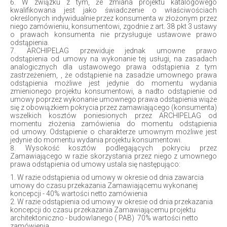
W związku z tym, że zmiana projektu katalogowego
kwalifikowana jest jako świadczenie o właściwościach
określonych indywidualnie przez konsumenta w złożonym przez
niego zamówieniu, konsumentowi, zgodnie z art. 38 pkt 3 ustawy
o prawach konsumenta nie przysługuje ustawowe prawo
odstąpienia.
ARCHIPELAG przewiduje jednak umowne prawo
odstąpienia od umowy na wykonanie tej usługi, na zasadach
analogicznych dla ustawowego prawa odstąpienia z tym
zastrzeżeniem, , że odstąpienie na zasadzie umownego prawa
odstąpienia możliwe jest jedynie do momentu wydania
zmienionego projektu konsumentowi, a nadto odstąpienie od
umowy poprzez wykonanie umownego prawa odstąpienia wiąże
się z obowiązkiem pokrycia przez zamawiającego (konsumenta)
wszelkich kosztów poniesionych przez ARCHIPELAG od
momentu złożenia zamówienia do momentu odstąpienia
od umowy. Odstąpienie o charakterze umownym możliwe jest
jedynie do momentu wydania projektu konsumentowi.
Wysokość kosztów podlegających pokryciu przez
Zamawiającego w razie skorzystania przez niego z umownego
prawa odstąpienia od umowy ustala się następująco:
W razie odstąpienia od umowy w okresie od dnia zawarcia
umowy do czasu przekazania Zamawiającemu wykonanej
koncepcji - 40% wartości netto zamówienia
W razie odstąpienia od umowy w okresie od dnia przekazania
koncepcji do czasu przekazania Zamawiającemu projektu
architektoniczno - budowlanego ( PAB) 70% wartości netto
zamówienia