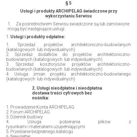
§ 5
Usługi i produkty ARCHIPELAG świadczone przy
wykorzystaniu Serwisu
1. Za pośrednictwem Serwisu świadczone są lub zamówione
mogą być następujące usługi:
Usługi i produkty odpłatne:
Sprzedaż projektów architektoniczno-budowlanych
(katalogowych lub indywidualnych)
Sprzedaż dodatków do projektów architektoniczno-
budowlanych (katalogowych lub indywidualnych)
Sprzedaż kosztorysów projektów architektoniczno-
budowlanych (katalogowych lub indywidualnych)
Usługa zmian projektu architektoniczno-budowlanego
(katalogowych lub indywidualnych)
2. Usługi nieodpłatne i nieodpłatna
dostawa treści cyfrowych bez
nośnika:
Prowadzenie Konta ARCHIPELAG
Forum ARCHIPELAG
Dziennik budowy
Usługa pobierania plików z
rysunkami i materiałami uzupełniającymi
Przesłanie bezpłatnego katalogu
Newsletter