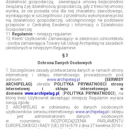
działalność gospodarczą, zawierająca umowę bezpośrednio
związaną z jej działalnością gospodarczą, gdy z treści tej umowy
wynika, że nie posiada ona dla niej charakteru zawodowego,
wynikającego w szczególności z przedmiotu wykonywanej przez
nią działalności gospodarczej, udostępnionego na podstawie
przepisów o Centralnej Ewidencji i Informacji o Działalności
Gospodarczej.
Regulamin
– niniejszy regulamin
Klient/ Użytkownik/ Zamawiający- w zależności od kontekstu
- osoba zamawiająca Towary lub Usługi Archipelag na zasadach
określonych w niniejszym Regulaminie.
§ 3
Ochrona Danych Osobowych
Szczegółowe zasady przetwarzania danych w ramach strony
internetowej i sklepu internetowego prowadzonych pod
adresem
www.archipelag.pl
(SERWISY
ARCHIPELAG)
określa
POLITYKA PRYWATNOŚCI strony
internetowej i sklepu internetowego w
domenie
www.archipelag.pl
, (
POLITYKA PRYWATNOŚCI
), na
której treść Użytkownik akceptując niniejszy Regulamin wyraża
swoją zgodę.
ARCHIPELAG w odniesieniu do danych osobowych
użytkowników serwisu internetowego
www.archipelag.pl
i sklepu
jest administratorem danych osobowych
w rozumieniu ROZPORZĄDZENIA PARLAMENTU
EUROPEJSKIEGO I RADY (UE) 2016/679 z dnia 27 kwietnia 2016 r.