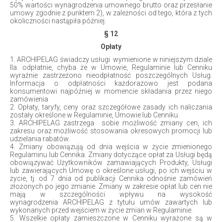
50% wartości wynagrodzenia umownego brutto oraz przesłanie
umowy zgodnie z punktem 2), w zależności od tego, która z tych
okoliczności nastąpiła później.
§ 12
Opłaty
ARCHIPELAG świadczy usługi wymienione w niniejszym dziale
IIa. odpłatnie, chyba że w Umowie, Regulaminie lub Cenniku
wyraźnie zastrzeżono nieodpłatność poszczególnych Usług.
Informacja o odpłatności każdorazowo jest podana
konsumentowi najpóźniej w momencie składania przez niego
zamówienia
Opłaty, taryfy, ceny oraz szczegółowe zasady ich naliczania
zostały określone w Regulaminie, Umowie lub Cenniku.
ARCHIPELAG zastrzega sobie możliwość zmiany cen, ich
zakresu oraz możliwość stosowania okresowych promocji lub
udzielania rabatów.
Zmiany obowiązują od dnia wejścia w życie zmienionego
Regulaminu lub Cennika. Zmiany dotyczące opłat za Usługi będą
obowiązywać Użytkowników zamawiających Produkty, Usługi
lub zawierających Umowę o określone usługi, po ich wejściu w
życie, tj. od 7 dnia od publikacji Cennika odnośnie zamówień
złożonych po jego zmianie. Zmiany w zakresie opłat lub cen nie
mają w szczególności wpływu na wysokość
wynagrodzenia ARCHIPELAG z tytułu umów zawartych lub
wykonanych przed wejściem w życie zmian w Regulaminie.
Wszelkie opłaty zamieszczone w Cenniku wyrażone są w