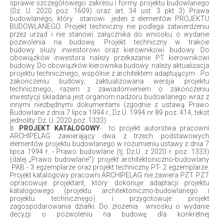
sprawie szczegółowego zakresu i formy projektu budowlanego
(Dz. U. 2020 poz. 1609) oraz art. 34 ust. 3 pkt 3) Prawa
budowlanego, który stanowi jeden z elementów PROJEKTU
BUDOWLANEGO. Projekt techniczny nie podlega zatwierdzeniu
przez urząd i nie stanowi załącznika do wniosku o wydanie
pozwolenia na budowę. Projekt techniczny w trakcie
budowy służy inwestorowi oraz kierownikowi budowy. Do
obowiązków inwestora należy przekazanie PT kierownikowi
budowy. Do obowiązków kierownika budowy należy aktualizacja
projektu technicznego, wspólnie z architektem adaptującym . Po
zakończeniu budowy, zaktualizowana wersja projektu
technicznego, razem z zawiadomieniem o zakończeniu
inwestycji składana jest organom nadzoru budowlanego wraz z
innymi niezbędnymi dokumentami (zgodnie z ustawą Prawo
Budowlane z dnia 7 lipca 1994 r., Dz.U. 1994 nr 89 poz. 414, tekst
jednolity: Dz. U. 2020 poz. 1333).
PROJEKT KATALOGOWY
- to projekt autorstwa pracowni
ARCHIPELAG zawierający dwa z trzech podstawowych
elementów projektu budowlanego w rozumieniu ustawy z dnia 7
lipca 1994 r. - Prawo budowlane (tj. Dz.U. z 2020 r. poz. 1333)
(dalej „Prawo budowlane”): projekt architektoniczno-budowlany
PAB - 3 egzemplarze oraz projekt techniczny PT- 2 egzemplarze.
Projekt katalogowy pracowni ARCHIPELAG nie zawiera PZT. PZT
opracowuje projektant, który dokonuje adaptacji projektu
katalogowego (projektu architektoniczno-budowlanego i
projektu technicznego) i przygotowuje projekt
zagospodarowania działki. Do złożenia wniosku o wydanie
decyzji o pozwoleniu na budowę dla konkretnej