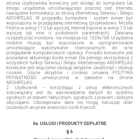
stronie Użytkownika konieczny jest dostęp do komputera lub
innego urządzenia umożliwiającego poprzez sieć Internetu
nawiązanie komunikacji ze stroną internetową Serwisu i Sklepu
ARCHIPELAG. W przypadku komputera - system winien być
wyposażony w przeglądarkę internetową (przykładowo: Mozilla
Firefox w wersji 11.0 lub wyższej, Internet Explorer w wersji 7.0 lub
wyższej lub inne o podobnych parametrach). Zalecana
rozdzielczość monitora - nie mniejsza niż: 1024x768. Urządzenia
mobilne muszą być wyposażone w oprogramowanie
umożliwiające wykonywanie równoważnych do w/w
przeglądarek komputerowych operacji. Ponadto konieczne jest
posiadanie aktywnego konta e-mail. Dla pełnego skorzystania z
wszystkich funkcji Serwisu i Sklepu Internetowego ARCHIPELAG
konieczne jest włączenie obsługi skryptów JavaScript i obsługi
cookies. Użycie skryptów i cookies omawia POLITYKA
PRYWATNOŚCI umieszczona w zakładce na stronie
ARCHIPELAG.
Użytkownik – korzystając z usług elektronicznych
zobowiązany jest do wprowadzania danych do systemu
zgodnych ze stanem faktycznym, zgodnych z prawem i dobrymi
obyczajami. Udostępniane dane nie mogą naruszać dóbr
osobistych ani praw własności osób trzecich.
IIa. USŁUGI I PRODUKTY ODPŁATNE
§ 6