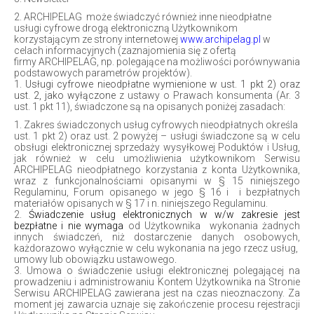
2. ARCHIPELAG może świadczyć również inne nieodpłatne
usługi cyfrowe drogą elektroniczną Użytkownikom
korzystającym ze strony internetowej
www.archipelag.pl
w
celach informacyjnych (zaznajomienia się z ofertą
firmy ARCHIPELAG, np. polegające na możliwości porównywania
podstawowych parametrów projektów).
Usługi cyfrowe nieodpłatne wymienione w ust. 1 pkt 2) oraz
ust. 2, jako wyłączone
z ustawy o Prawach konsumenta (Ar. 3
ust. 1 pkt 11), świadczone są na opisanych poniżej zasadach:
Zakres świadczonych usług cyfrowych nieodpłatnych określa
ust. 1 pkt 2) oraz ust. 2 powyżej – usługi świadczone są w celu
obsługi elektronicznej sprzedaży wysyłkowej Poduktów i Usług,
jak również w celu umożliwienia użytkownikom Serwisu
ARCHIPELAG nieodpłatnego korzystania z konta Użytkownika,
wraz z funkcjonalnościami opisanymi w § 15 niniejszego
Regulaminu, Forum opisanego w jego § 16 i i bezpłatnych
materiałów opisanych w § 17 i n. niniejszego Regulaminu.
Świadczenie usług elektronicznych w w/w zakresie jest
bezpłatne i nie wymaga
od Użytkownika wykonania żadnych
innych świadczeń, niż dostarczenie danych osobowych,
każdorazowo wyłącznie w celu wykonania na jego rzecz usług,
umowy lub obowiązku ustawowego
.
Umowa o świadczenie usługi elektronicznej polegającej na
prowadzeniu i administrowaniu Kontem Użytkownika na Stronie
Serwisu ARCHIPELAG zawierana jest na czas nieoznaczony. Za
moment jej zawarcia uznaje się zakończenie procesu rejestracji