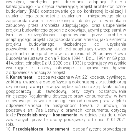
inwestycji, niezbędne jest dokonanie adaptacji Projektu
katalogowego, - w części zawierającej projekt architektoniczno-
budowlany (PAB) dostosowanie go do konkretnej lokalizacji i
ustalenie jego zgodności z ustaleniami miejscowego planu
zagospodarowania przestrzennego lub decyzji o warunkach
zabudowy przez architekta adaptującego, oraz uzupełnienie
projektu budowlanego zgodnie z obowiązującymi przepisami, w
tym w szczególności opracowanie przez architekta
adaptującego projektu zagospodarowania terenu, jako elementu
projektu budowlanego niezbędnego do uzyskania
pozwolenia na budowę. Architekt adaptujący uważany jest za
projektanta danego obiektu w rozumieniu art. 20 ustawy Prawo
Budowlane (ustawa z dnia 7 lipca 1994 r., Dz.U. 1994 nr 89 poz.
414, tekst jednolity: Dz. U. 2020 poz. 1333) przejmujący wszystkie
wynikające z ustawy obowiązki i uprawnienia łącznie
z odpowiedzialnością za projekt.
1
Konsument
– osoba wskazana w Art. 22
kodeksu cywilnego,
za którą uważa się osobę fizyczną dokonującą z przedsiębiorcą
czynności prawnej niezwiązanej bezpośrednio z jej działalnością
gospodarczą lub zawodową,
przy czym postanowienia
niniejszego Regulaminu dotyczące praw konsumentów, w tym
ustawowego prawa do odstąpienia od umowy praw z tytułu
odpowiedzialności za niezgodność towaru z umową, na
podstawie art. 7aa Ustawy o prawach konsumenta, dotyczą
także
Przedsiębiorcy – konsumenta
, w odniesieniu do umów
zawieranych przez te osoby począwszy od dnia 01.01.2021
roku
.
Przedsiębiorca - konsument
– osoba fizyczna prowadząca