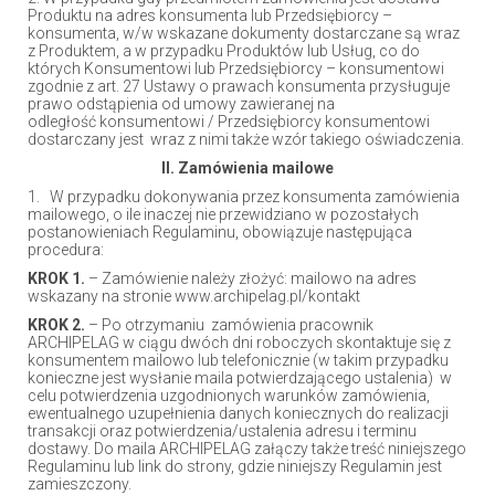
Produktu na adres konsumenta lub Przedsiębiorcy –
konsumenta, w/w wskazane dokumenty dostarczane są wraz
z Produktem, a w przypadku Produktów lub Usług, co do
których Konsumentowi lub Przedsiębiorcy – konsumentowi
zgodnie z art. 27 Ustawy o prawach konsumenta przysługuje
prawo odstąpienia od umowy zawieranej na
odległość konsumentowi / Przedsiębiorcy konsumentowi
dostarczany jest wraz z nimi także wzór takiego oświadczenia.
II. Zamówienia mailowe
1. W przypadku dokonywania przez konsumenta zamówienia
mailowego, o ile inaczej nie przewidziano w pozostałych
postanowieniach Regulaminu, obowiązuje następująca
procedura:
KROK 1.
– Zamówienie należy złożyć: mailowo na adres
wskazany na stronie
www.archipelag.pl/kontakt
KROK 2.
– Po otrzymaniu zamówienia pracownik
ARCHIPELAG w ciągu dwóch dni roboczych skontaktuje się z
konsumentem mailowo lub telefonicznie (w takim przypadku
konieczne jest wysłanie maila potwierdzającego ustalenia) w
celu potwierdzenia uzgodnionych warunków zamówienia,
ewentualnego uzupełnienia danych koniecznych do realizacji
transakcji oraz potwierdzenia/ustalenia adresu i terminu
dostawy. Do maila ARCHIPELAG załączy także treść niniejszego
Regulaminu lub link do strony, gdzie niniejszy Regulamin jest
zamieszczony.