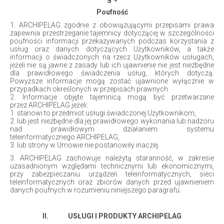
Poufność
ARCHIPELAG zgodnie z obowiązującymi przepisami prawa
zapewnia przestrzeganie tajemnicy dotyczącej w szczególności
poufności informacji przekazywanych podczas korzystania z
usług oraz danych dotyczących Użytkowników, a także
informacji o świadczonych na rzecz Użytkowników usługach,
jeżeli nie są jawne z zasady lub ich ujawnienie nie jest niezbędne
dla prawidłowego świadczenia usług, których dotyczą.
Powyższe informacje mogą zostać ujawnione wyłącznie w
przypadkach określonych w przepisach prawnych.
Informacje objęte tajemnicą mogą być przetwarzane
przez ARCHIPELAG jeżeli:
stanowi to przedmiot usługi świadczonej Użytkownikom,
lub jest niezbędne dla jej prawidłowego wykonania lub nadzoru
nad prawidłowym działaniem systemu
teleinformatycznego ARCHIPELAG,
lub strony w Umowie nie postanowiły inaczej.
ARCHIPELAG zachowuje należytą staranność, w zakresie
uzasadnionym względami technicznymi lub ekonomicznymi,
przy zabezpieczaniu urządzeń teleinformatycznych, sieci
teleinformatycznych oraz zbiorów danych przed ujawnieniem
danych poufnych w rozumieniu niniejszego paragrafu.
II. USŁUGI I PRODUKTY ARCHIPELAG