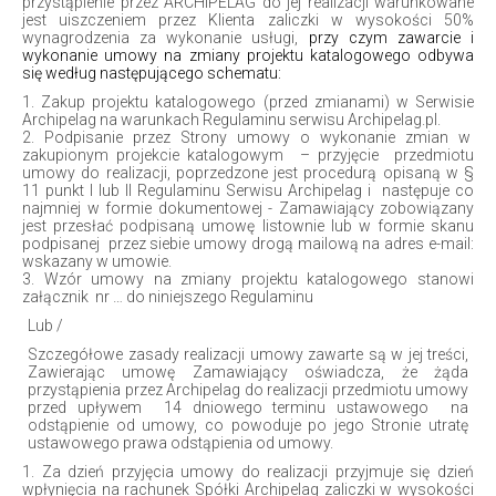
przystąpienie przez ARCHIPELAG do jej realizacji warunkowane
jest uiszczeniem przez Klienta zaliczki w wysokości 50%
wynagrodzenia za wykonanie usługi,
przy czym zawarcie i
wykonanie umowy na zmiany projektu katalogowego odbywa
się według następującego schematu:
Zakup projektu katalogowego (przed zmianami) w Serwisie
Archipelag na warunkach Regulaminu serwisu Archipelag.pl.
Podpisanie przez Strony umowy o wykonanie zmian w
zakupionym projekcie katalogowym – przyjęcie przedmiotu
umowy do realizacji, poprzedzone jest procedurą opisaną w §
11 punkt I lub II Regulaminu Serwisu Archipelag i następuje co
najmniej w formie dokumentowej - Zamawiający zobowiązany
jest przesłać podpisaną umowę listownie lub w formie skanu
podpisanej przez siebie umowy drogą mailową na adres e-mail:
wskazany w umowie.
Wzór umowy na zmiany projektu katalogowego stanowi
załącznik nr … do niniejszego Regulaminu
Lub /
Szczegółowe zasady realizacji umowy zawarte są w jej treści,
Zawierając umowę Zamawiający oświadcza, że żąda
przystąpienia przez Archipelag do realizacji przedmiotu umowy
przed upływem 14 dniowego terminu ustawowego na
odstąpienie od umowy, co powoduje po jego Stronie utratę
ustawowego prawa odstąpienia od umowy.
Za dzień przyjęcia umowy do realizacji przyjmuje się dzień
wpłynięcia na rachunek Spółki Archipelag zaliczki w wysokości