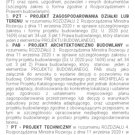
(PT) oraz opinii, uzgodnień, pozwoleń i innych dokumentów
(szczegóły zakres o forma zgodnie z Rozporządzeniem i
Prawem budowlanym).
PZT - PROJEKT ZAGOSPODAROWANIA DZIAŁKI LUB
TERENU
w rozumieniu ROZDZIAŁU 2. Rozporządzenia Ministra
Rozwoju z dnia 11 września 2020 r. w sprawie szczegółowego
zakresu i formy projektu budowlanego (Dz. U. 2020 poz.
1609) oraz art. 34 ust. 3 pkt 1 Prawa budowlanego, który stanowi
jeden z elementów PROJEKTU BUDOWLANEGO,
PAB - PROJEKT ARCHITEKTONICZNO BUDOWLANY
w
rozumieniu ROZDZIAŁU 3. Rozporządzenia Ministra Rozwoju z
dnia 11 września 2020 r. w sprawie szczegółowego zakresu i
formy projektu budowlanego (Dz. U. 2020 poz. 1609) oraz art. 34
ust. 3 pkt 2) Prawa budowlanego, który stanowi jeden z
elementów PROJEKTU BUDOWLANEGO,. PAB służy jako
załącznik do wniosku o wydanie decyzji o pozwoleniu na
budowę. Odnośnie PAB sprzedawanego przez ARCHIPELAG w
formie Projektu Katalogowego niezbędne jest jednak dokonanie
jego adaptacji, dostosowania do konkretnej lokalizacji i ustalenie
jego zgodności z ustaleniami miejscowego planu
zagospodarowania przestrzennego lub decyzji o warunkach
zabudowy przez architekta adaptującego, oraz uzupełnienie
projektu budowlanego zgodnie z obowiązującymi przepisami, w
tym w szczególności opracowanie niezbędnego elementu
projektu budowlanego w postaci projektu zagospodarowania
terenu.
PT - PROJEKT TECHNICZNY
w rozumieniu ROZDZIAŁU 4.
Rozporządzenia Ministra Rozwoju z dnia 11 września 2020 r. w