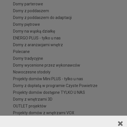
Domy parterowe
Domy z poddaszem
Domy z poddaszem do adaptacji
Domy piętrowe
Domy na wąską działkę
ENERGO PLUS - tylko u nas
Domy z aranżacjami wnętrz
Polecane
Domy tradycyjne
Domy wycenione przez wykonawców
Nowoczesne stodoły
Projekty domów Mini PLUS - tylko u nas
Domy z dopłatą w programie Czyste Powietrze
Projekty domów dostępne TYLKO U NAS
Domy z wnętrzami 3D
OUTLET projektów
Projekty domów z wnętrzami VOX
Projekty domów do 70 m² pow. zabudowy