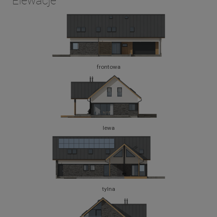
Elewacje
frontowa
lewa
tylna