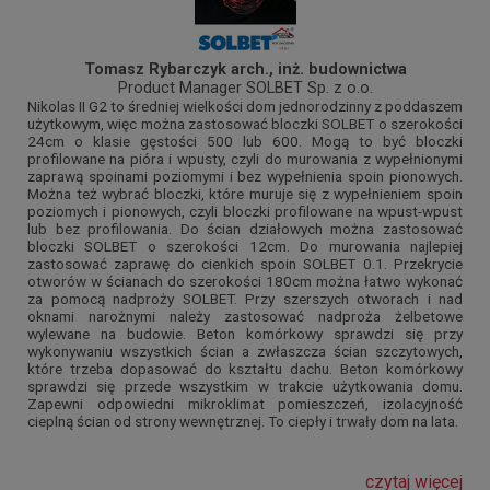
Tomasz Rybarczyk arch., inż. budownictwa
Product Manager SOLBET Sp. z o.o.
Nikolas II G2 to średniej wielkości dom jednorodzinny z poddaszem
użytkowym, więc można zastosować bloczki SOLBET o szerokości
24cm o klasie gęstości 500 lub 600. Mogą to być bloczki
profilowane na pióra i wpusty, czyli do murowania z wypełnionymi
zaprawą spoinami poziomymi i bez wypełnienia spoin pionowych.
Można też wybrać bloczki, które muruje się z wypełnieniem spoin
poziomych i pionowych, czyli bloczki profilowane na wpust-wpust
lub bez profilowania. Do ścian działowych można zastosować
bloczki SOLBET o szerokości 12cm. Do murowania najlepiej
zastosować zaprawę do cienkich spoin SOLBET 0.1. Przekrycie
otworów w ścianach do szerokości 180cm można łatwo wykonać
za pomocą nadproży SOLBET. Przy szerszych otworach i nad
oknami narożnymi należy zastosować nadproża żelbetowe
wylewane na budowie. Beton komórkowy sprawdzi się przy
wykonywaniu wszystkich ścian a zwłaszcza ścian szczytowych,
które trzeba dopasować do kształtu dachu. Beton komórkowy
sprawdzi się przede wszystkim w trakcie użytkowania domu.
Zapewni odpowiedni mikroklimat pomieszczeń, izolacyjność
cieplną ścian od strony wewnętrznej. To ciepły i trwały dom na lata.
czytaj więcej