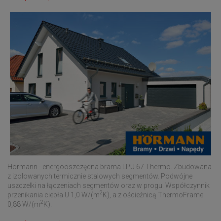
Hörmann - energooszczędna brama LPU 67 Thermo. Zbudowana
z izolowanych termicznie stalowych segmentów. Podwójne
uszczelki na łączeniach segmentów oraz w progu. Współczynnik
2
przenikania ciepła U 1,0 W/(m
K), a z ościeżnicą ThermoFrame
2
0,88 W/(m
K).