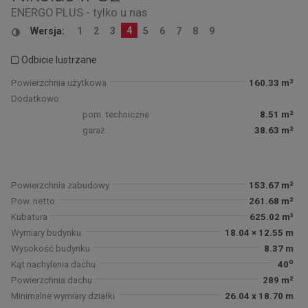
ENERGO PLUS - tylko u nas
4
Wersja:
1
2
3
5
6
7
8
9
Odbicie lustrzane
Powierzchnia użytkowa
160.33 m²
Dodatkowo:
pom. techniczne
8.51 m²
garaż
38.63 m²
Powierzchnia zabudowy
153.67 m²
Pow. netto
261.68 m²
Kubatura
625.02 m³
Wymiary budynku
18.04 × 12.55 m
Wysokość budynku
8.37 m
o
Kąt nachylenia dachu
40
Powierzchnia dachu
289 m²
Minimalne wymiary działki
26.04 x 18.70 m