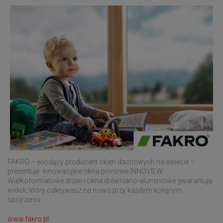
FAKRO – wiodący producent okien dachowych na świecie –
prezentuje: innowacyjne okna pionowe INNOVIEW.
Wielkoformatowe drzwi i okna drewniano-aluminiowe gwarantują
widok, który odkrywasz na nowo przy każdym kolejnym
spojrzeniu.
www.fakro.pl