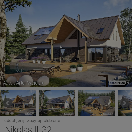
Autor: Artur Wójciak
udostępnij
zapytaj
ulubione
Nikolas II G2