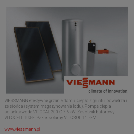
VIESSMANN efektywne grzanie domu. Ciepło z gruntu, powietrza i
ze słońca (system magazynowania lodu). Pompa ciepła
solanka/woda VITOCAL 200-G 7,6 kW. Zasobnik buforowy
VITOCELL 100-E. Pakiet solarny VITOSOL 141-FM.
www.viessmann.pl