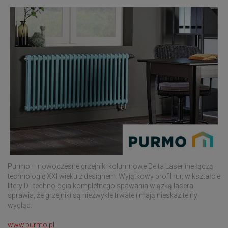
Purmo – nowoczesne grzejniki kolumnowe Delta Laserline łączą
technologię XXI wieku z designem. Wyjątkowy profil rur, w kształcie
litery D i technologia kompletnego spawania wiązką lasera
sprawia, że grzejniki są niezwykle trwałe i mają nieskazitelny
wygląd.
www.purmo.pl