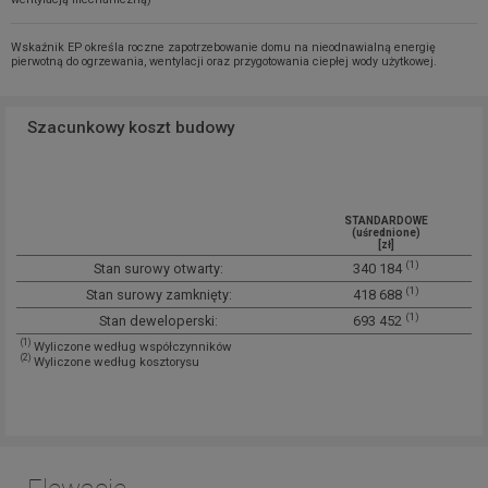
Wskaźnik EP określa roczne zapotrzebowanie domu na nieodnawialną energię
pierwotną do ogrzewania, wentylacji oraz przygotowania ciepłej wody użytkowej.
Szacunkowy koszt budowy
STANDARDOWE
(uśrednione)
[zł]
(1)
Stan surowy otwarty:
340 184
(1)
Stan surowy zamknięty:
418 688
(1)
Stan deweloperski:
693 452
(1)
Wyliczone według współczynników
(2)
Wyliczone według kosztorysu