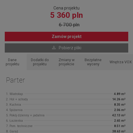
Cena projektu
5 360 pln
6 700 pln
Zamów projekt
Pobierz pliki
Dane
Dodatki do
Zmiany w
Bezpłatne
Wnętrza VOX
projektu
projektu
projekcie
wyceny
Parter
1. Wiatrołap
4.89 m²
2. Hol + schody
14.26 m²
3. Kuchnia
8.35 m²
4. Spiżarnia
2.06 m²
5. Pokój dzienny + jadalnia
42.13 m²
6. Łazienka
2.65 m²
7. Pom. techniczne
8.51 m²
8. Garaż
38.63 m²