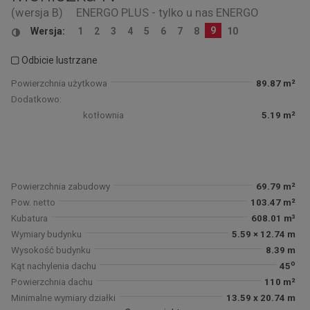
(wersja B)
ENERGO PLUS - tylko u nas
ENERGO
9
Wersja:
1
2
3
4
5
6
7
8
10
Odbicie lustrzane
Powierzchnia użytkowa
89.87 m²
Dodatkowo:
kotłownia
5.19 m²
Powierzchnia zabudowy
69.79 m²
Pow. netto
103.47 m²
Kubatura
608.01 m³
Wymiary budynku
5.59 × 12.74 m
Wysokość budynku
8.39 m
o
Kąt nachylenia dachu
45
Powierzchnia dachu
110 m²
Minimalne wymiary działki
13.59 x 20.74 m