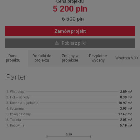
Cena projektu
5 200 pln
6 500 pln
Zamów projekt
Pobierz pliki
Dane
Dodatki do
Zmiany w
Bezpłatne
Wnętrza VOX
projektu
projektu
projekcie
wyceny
Parter
1. Wiatrołap
2.89 m²
2. Hol + schody
8.39 m²
3. Kuchnia + jadalnia
10.97 m²
4. Spiżarnia
3.95 m²
5. Pokój dzienny
17.47 m²
6. Toaleta
2.05 m²
7. Kotłownia
5.19 m²