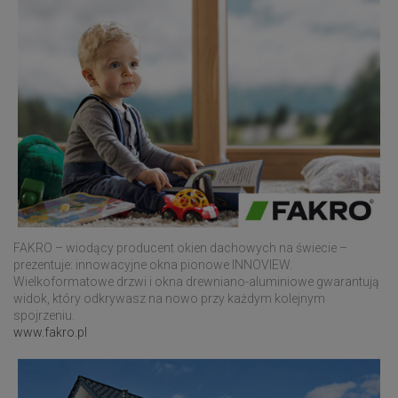
FAKRO – wiodący producent okien dachowych na świecie –
prezentuje: innowacyjne okna pionowe INNOVIEW.
Wielkoformatowe drzwi i okna drewniano-aluminiowe gwarantują
widok, który odkrywasz na nowo przy każdym kolejnym
spojrzeniu.
www.fakro.pl