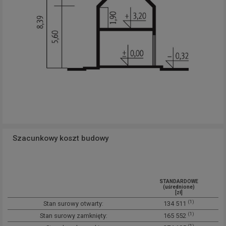
Szacunkowy koszt budowy
STANDARDOWE
(uśrednione)
[zł]
(1)
Stan surowy otwarty:
134 511
(1)
Stan surowy zamknięty:
165 552
(1)