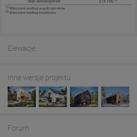
Stan deweloperski:
274 195
(1)
Wyliczone według współczynników
(2)
Wyliczone według kosztorysu
Elewacje
Inne wersje projektu
Forum