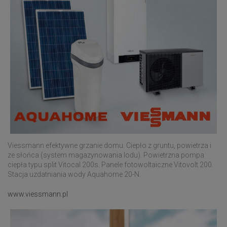
Viessmann efektywne grzanie domu. Ciepło z gruntu, powietrza i
ze słońca (system magazynowania lodu). Powietrzna pompa
ciepła typu split Vitocal 200s. Panele fotowoltaiczne Vitovolt 200.
Stacja uzdatniania wody Aquahome 20-N.
www.viessmann.pl