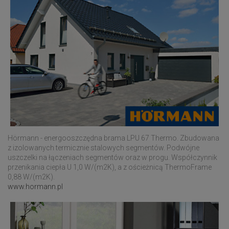
Hörmann - energooszczędna brama LPU 67 Thermo. Zbudowana
z izolowanych termicznie stalowych segmentów. Podwójne
uszczelki na łączeniach segmentów oraz w progu. Współczynnik
przenikania ciepła U 1,0 W/(m2K), a z ościeżnicą ThermoFrame
0,88 W/(m2K).
www.hormann.pl