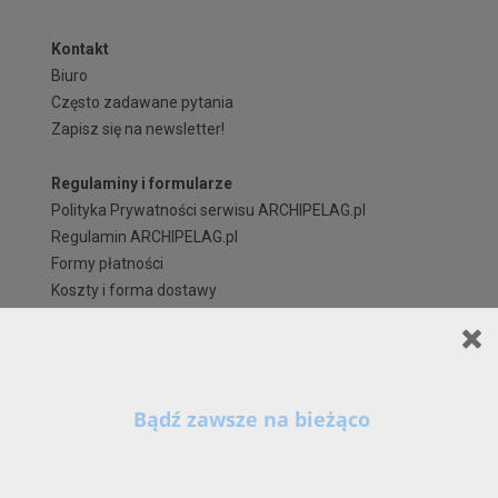
Kontakt
Biuro
Często zadawane pytania
Zapisz się na newsletter!
Regulaminy i formularze
Polityka Prywatności serwisu ARCHIPELAG.pl
Regulamin ARCHIPELAG.pl
Formy płatności
Koszty i forma dostawy
Reklamacje i zwroty
Czas realizacji zamówienia
Prawa autorskie
Szanowni Państwo,
X
Kontynuując korzystanie z naszych Serwisów (również poprzez zamknięcie tego
komunikatu) z wykorzystaniem domyślnych ustawień przeglądarki internetowej w zakresie
prywatności, wyrażają Państwo zgodę na przetwarzanie przez nas danych osobowych w
postaci cookies na zasadach wskazanych w naszej
Polityce Prywatności
, zawierającej tak
szczegółowe informacje na temat możliwości zmiany tych ustawień, zasad, zakresu i celu