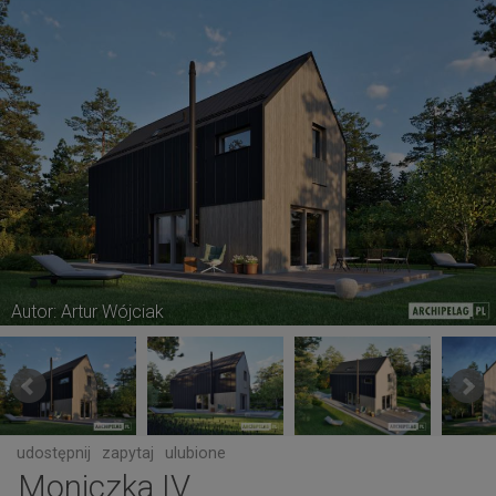
Autor: Artur Wójciak
udostępnij
zapytaj
ulubione
Moniczka IV