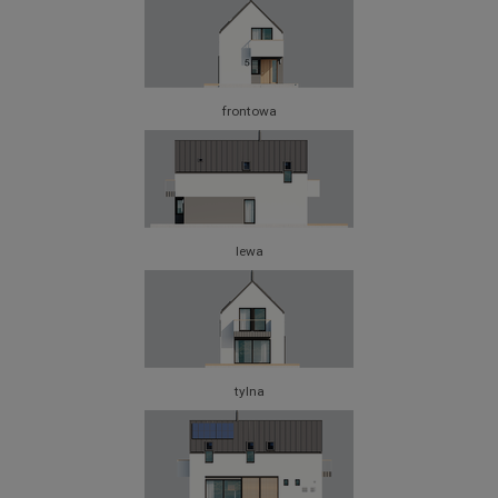
frontowa
lewa
tylna