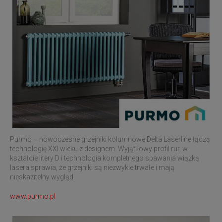
Purmo – nowoczesne grzejniki kolumnowe Delta Laserline łączą
technologię XXI wieku z designem. Wyjątkowy profil rur, w
kształcie litery D i technologia kompletnego spawania wiązką
lasera sprawia, że grzejniki są niezwykle trwałe i mają
nieskazitelny wygląd.
www.purmo.pl