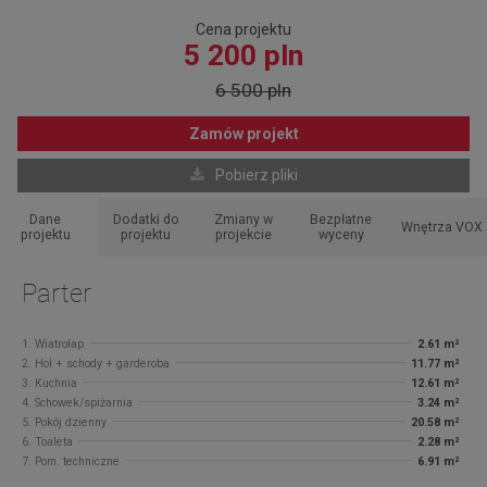
Cena projektu
5 200 pln
6 500 pln
Zamów projekt
Pobierz pliki
Dane
Dodatki do
Zmiany w
Bezpłatne
Wnętrza VOX
projektu
projektu
projekcie
wyceny
Parter
1. Wiatrołap
2.61 m²
2. Hol + schody + garderoba
11.77 m²
3. Kuchnia
12.61 m²
4. Schowek/spiżarnia
3.24 m²
5. Pokój dzienny
20.58 m²
6. Toaleta
2.28 m²
7. Pom. techniczne
6.91 m²