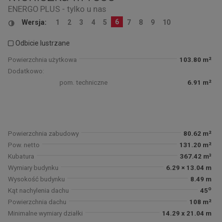
ENERGO PLUS - tylko u nas
6
Wersja:
1
2
3
4
5
7
8
9
10
Odbicie lustrzane
Powierzchnia użytkowa
103.80 m²
Dodatkowo:
pom. techniczne
6.91 m²
Powierzchnia zabudowy
80.62 m²
Pow. netto
131.20 m²
Kubatura
367.42 m³
Wymiary budynku
6.29 × 13.04 m
Wysokość budynku
8.49 m
o
Kąt nachylenia dachu
45
Powierzchnia dachu
108 m²
Minimalne wymiary działki
14.29 x 21.04 m