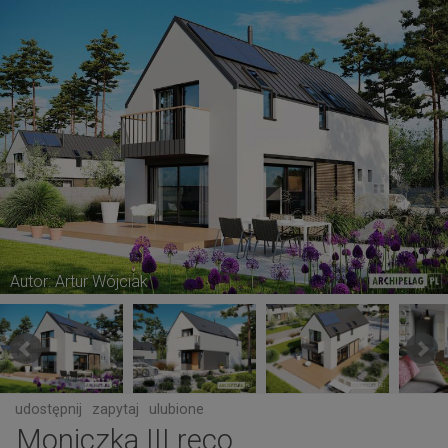
Autor: Artur Wójciak
udostępnij
zapytaj
ulubione
Moniczka III reco