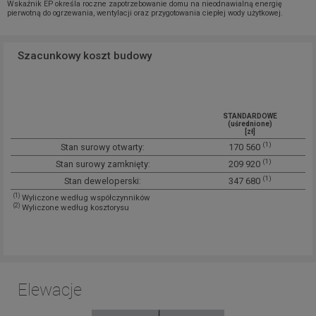
Wskaźnik EP określa roczne zapotrzebowanie domu na nieodnawialną energię
pierwotną do ogrzewania, wentylacji oraz przygotowania ciepłej wody użytkowej.
Szacunkowy koszt budowy
STANDARDOWE
(uśrednione)
[zł]
(1)
Stan surowy otwarty:
170 560
(1)
Stan surowy zamknięty:
209 920
(1)
Stan deweloperski:
347 680
(1)
Wyliczone według współczynników
(2)
Wyliczone według kosztorysu
Elewacje