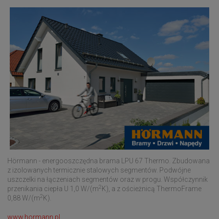
Hörmann - energooszczędna brama LPU 67 Thermo. Zbudowana
z izolowanych termicznie stalowych segmentów. Podwójne
uszczelki na łączeniach segmentów oraz w progu. Współczynnik
2
przenikania ciepła U 1,0 W/(m
K), a z ościeżnicą ThermoFrame
2
0,88 W/(m
K).
www.hormann.pl