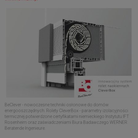
BeClever - nowoczesne techniki osłonowe do domów
energooszczędnych. Rolety CleverBox - parametry izolacyjności
termicznej potwierdzone certyfikatami niemieckiego Instytutu IFT
Rosenheim oraz zaświadczeniami Biura Badawczego WERNER
Beratende Ingenieure.