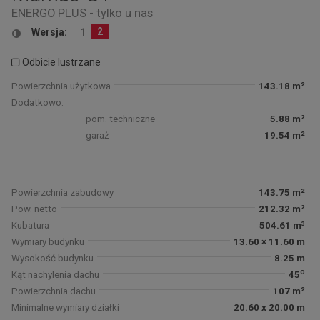
ENERGO PLUS - tylko u nas
2
Wersja:
1
Odbicie lustrzane
Powierzchnia użytkowa
143.18 m²
Dodatkowo:
pom. techniczne
5.88 m²
garaż
19.54 m²
Powierzchnia zabudowy
143.75 m²
Pow. netto
212.32 m²
Kubatura
504.61 m³
Wymiary budynku
13.60 × 11.60 m
Wysokość budynku
8.25 m
o
Kąt nachylenia dachu
45
Powierzchnia dachu
107 m²
Minimalne wymiary działki
20.60 x 20.00 m