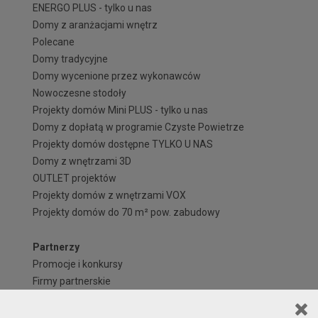
ENERGO PLUS - tylko u nas
Domy z aranżacjami wnętrz
Polecane
Domy tradycyjne
Domy wycenione przez wykonawców
Nowoczesne stodoły
Projekty domów Mini PLUS - tylko u nas
Domy z dopłatą w programie Czyste Powietrze
Projekty domów dostępne TYLKO U NAS
Domy z wnętrzami 3D
OUTLET projektów
Projekty domów z wnętrzami VOX
Projekty domów do 70 m² pow. zabudowy
Partnerzy
Promocje i konkursy
Firmy partnerskie
Przedstawiciele