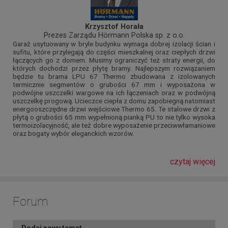
Krzysztof Horała
Prezes Zarządu Hörmann Polska sp. z o.o.
Garaż usytuowany w bryle budynku wymaga dobrej izolacji ścian i
sufitu, które przylegają do części mieszkalnej oraz ciepłych drzwi
łączących go z domem. Musimy ograniczyć też straty energii, do
których dochodzi przez płytę bramy. Najlepszym rozwiązaniem
będzie tu brama LPU 67 Thermo zbudowana z izolowanych
termicznie segmentów o grubości 67 mm i wyposażona w
podwójne uszczelki wargowe na ich łączeniach oraz w podwójną
uszczelkę progową. Ucieczce ciepła z domu zapobiegną natomiast
energooszczędne drzwi wejściowe Thermo 65. Te stalowe drzwi z
płytą o grubości 65 mm wypełnioną pianką PU to nie tylko wysoka
termoizolacyjność, ale też dobre wyposażenie przeciwwłamaniowe
oraz bogaty wybór eleganckich wzorów.
czytaj więcej
Forum
Dodaj nowy temat