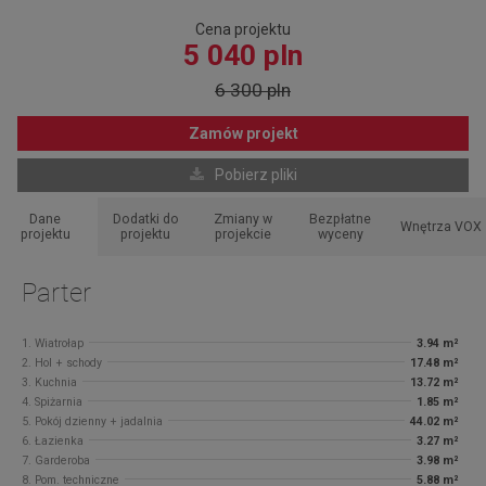
Cena projektu
5 040 pln
6 300 pln
Zamów projekt
Pobierz pliki
Dane
Dodatki do
Zmiany w
Bezpłatne
Wnętrza VOX
projektu
projektu
projekcie
wyceny
Parter
1. Wiatrołap
3.94 m²
2. Hol + schody
17.48 m²
3. Kuchnia
13.72 m²
4. Spiżarnia
1.85 m²
5. Pokój dzienny + jadalnia
44.02 m²
6. Łazienka
3.27 m²
7. Garderoba
3.98 m²
8. Pom. techniczne
5.88 m²