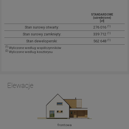
STANDARDOWE
(uśrednione)
[zł]
(1)
Stan surowy otwarty:
276 016
(1)
Stan surowy zamknięty:
339 712
(1)
Stan deweloperski:
562 648
(1)
Wyliczone według współczynników
(2)
Wyliczone według kosztorysu
Elewacje
frontowa