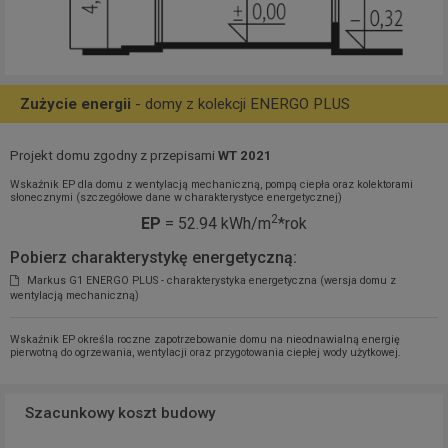
Zużycie energii
- domy z kolekcji ENERGO PLUS
Projekt domu zgodny z przepisami
WT 2021
Wskaźnik EP dla domu z wentylacją mechaniczną, pompą ciepła oraz kolektorami
słonecznymi (szczegółowe dane w charakterystyce energetycznej)
2
EP
= 52.94 kWh/m
*rok
Pobierz charakterystykę energetyczną:
Markus G1 ENERGO PLUS - charakterystyka energetyczna (wersja domu z
wentylacją mechaniczną)
Wskaźnik EP określa roczne zapotrzebowanie domu na nieodnawialną energię
pierwotną do ogrzewania, wentylacji oraz przygotowania ciepłej wody użytkowej.
Szacunkowy koszt budowy