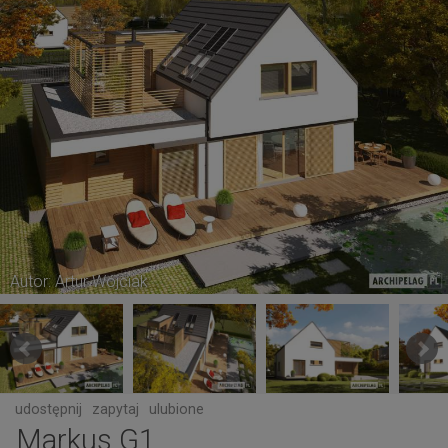
Autor: Artur Wójciak
udostępnij
zapytaj
ulubione
Markus G1