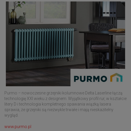
Purmo – nowoczesne grzejniki kolumnowe Delta Laserline łączą
technologię XXI wieku z designem. Wyjątkowy profil rur, w kształcie
litery D i technologia kompletnego spawania wiązką lasera
sprawia, że grzejniki są niezwykle trwałe i mają nieskazitelny
wygląd.
www.purmo.pl