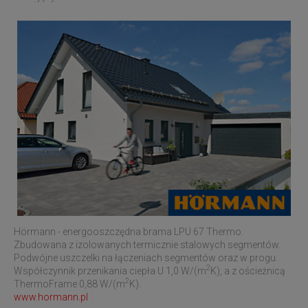
Hörmann - energooszczędna brama LPU 67 Thermo.
Zbudowana z izolowanych termicznie stalowych segmentów.
Podwójne uszczelki na łączeniach segmentów oraz w progu.
2
Współczynnik przenikania ciepła U 1,0 W/(m
K), a z ościeżnicą
2
ThermoFrame 0,88 W/(m
K).
www.hormann.pl