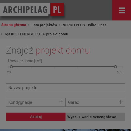
Strona główna
Lista projektów
ENERGO PLUS - tylko u nas
Iga III G1 ENERGO PLUS - projekt domu
Znajdź
projekt domu
Powierzchnia [m²]
+
+
Kondygnacje
Garaż
Szukaj
Wyszukiwanie szczegółowe