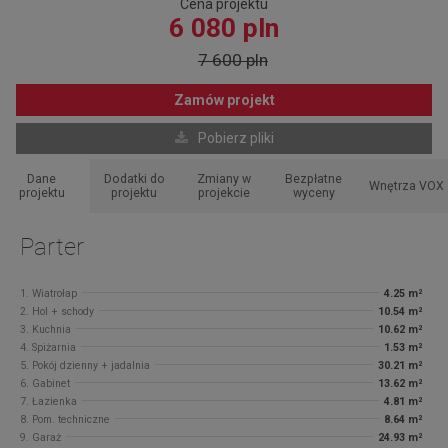
Cena projektu
6 080 pln
7 600 pln
Zamów projekt
Pobierz pliki
Dane
Dodatki do
Zmiany w
Bezpłatne
Wnętrza VOX
projektu
projektu
projekcie
wyceny
Parter
1. Wiatrołap
4.25 m²
2. Hol + schody
10.54 m²
3. Kuchnia
10.62 m²
4. Spiżarnia
1.53 m²
5. Pokój dzienny + jadalnia
30.21 m²
6. Gabinet
13.62 m²
7. Łazienka
4.81 m²
8. Pom. techniczne
8.64 m²
9. Garaż
24.93 m²