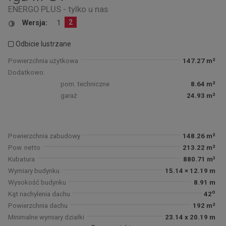
ENERGO PLUS - tylko u nas
2
Wersja:
1
Odbicie lustrzane
Powierzchnia użytkowa
147.27 m²
Dodatkowo:
pom. techniczne
8.64 m²
garaż
24.93 m²
Powierzchnia zabudowy
148.26 m²
Pow. netto
213.22 m²
Kubatura
880.71 m³
Wymiary budynku
15.14 × 12.19 m
Wysokość budynku
8.91 m
o
Kąt nachylenia dachu
42
Powierzchnia dachu
192 m²
Minimalne wymiary działki
23.14 x 20.19 m