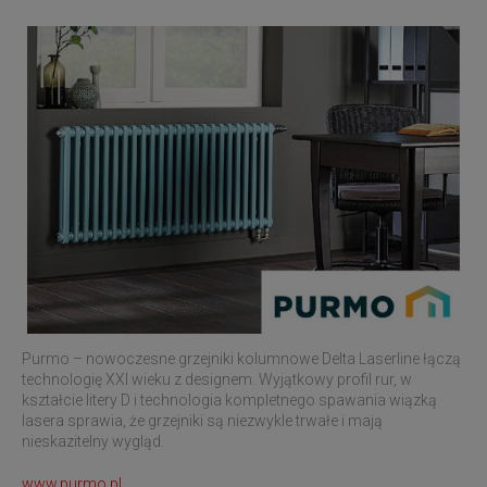
Purmo – nowoczesne grzejniki kolumnowe Delta Laserline łączą
technologię XXI wieku z designem. Wyjątkowy profil rur, w
kształcie litery D i technologia kompletnego spawania wiązką
lasera sprawia, że grzejniki są niezwykle trwałe i mają
nieskazitelny wygląd.
www.purmo.pl