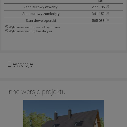
[zł]
(1)
Stan surowy otwarty:
277 186
(1)
Stan surowy zamknięty:
341 152
(1)
Stan deweloperski:
565 033
(1)
Wyliczone według współczynników
(2)
Wyliczone według kosztorysu
Elewacje
Inne wersje projektu