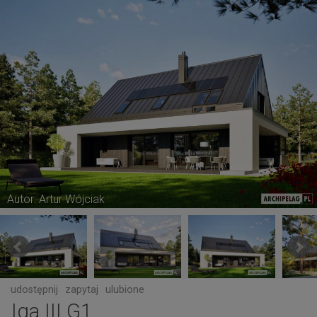
Autor: Artur Wójciak
udostępnij
zapytaj
ulubione
Iga III G1