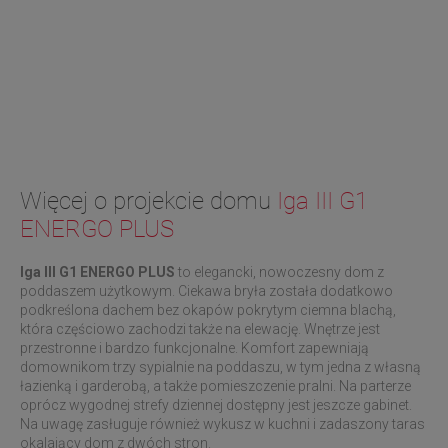
Więcej o projekcie domu
Iga III G1
ENERGO PLUS
Iga III G1 ENERGO PLUS
to elegancki, nowoczesny dom z
poddaszem użytkowym. Ciekawa bryła została dodatkowo
podkreślona dachem bez okapów pokrytym ciemna blachą,
która częściowo zachodzi także na elewację. Wnętrze jest
przestronne i bardzo funkcjonalne. Komfort zapewniają
domownikom trzy sypialnie na poddaszu, w tym jedna z własną
łazienką i garderobą, a także pomieszczenie pralni. Na parterze
oprócz wygodnej strefy dziennej dostępny jest jeszcze gabinet.
Na uwagę zasługuje również wykusz w kuchni i zadaszony taras
okalający dom z dwóch stron.