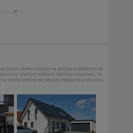
ą. Dużym atutem projektu są szerokie przeszklenia od
estrzenią i pięknym widokiem lokalnego krajobrazu. Na
 W strefie dziennej nie zabrakło miejsca na praktyczną