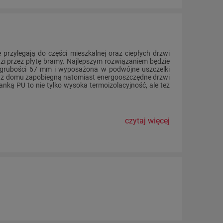
 przylegają do części mieszkalnej oraz ciepłych drzwi
zi przez płytę bramy. Najlepszym rozwiązaniem będzie
grubości 67 mm i wyposażona w podwójne uszczelki
a z domu zapobiegną natomiast energooszczędne drzwi
nką PU to nie tylko wysoka termoizolacyjność, ale też
czytaj więcej