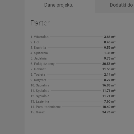
Dane projektu
Dodatki do 
Parter
1. Wiatrołap
3.88 m²
2. Hol
8.45 m²
3. Kuchnia
9.59 m²
4. Spiżarnia
1.38 m²
5. Jadalnia
9.75 m²
6. Pokój dzienny
30.53 m²
7. Gabinet
11.55 m²
8. Toaleta
2.14 m²
9. Korytarz
8.27 m²
10. Sypialnia
16.88 m²
11. Sypialnia
11.71 m²
12. Sypialnia
11.71 m²
13. Łazienka
7.60 m²
14. Pom. techniczne
10.40 m²
15. Garaż
34.76 m²