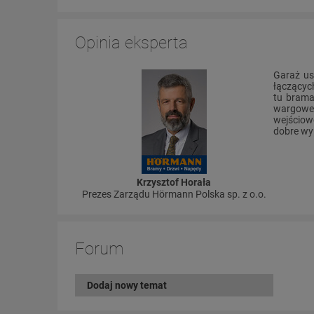
Opinia eksperta
Garaż us
łączącyc
tu brama
wargowe 
wejściow
dobre wy
Krzysztof Horała
Prezes Zarządu Hörmann Polska sp. z o.o.
Forum
Dodaj nowy temat