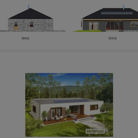
lewa
tylna