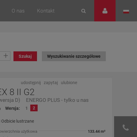
O nas
Kontakt
+
Szukaj
Wyszukiwanie szczegółowe
udostępnij
zapytaj
ulubione
EX 8 II G2
wersja D)
ENERGO PLUS - tylko u nas
2
Wersja:
1
Odbicie lustrzane
owierzchnia użytkowa
133.44 m²