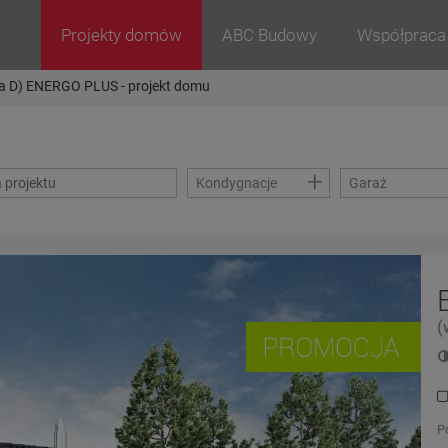
Projekty domów
ABC Budowy
Współpraca
sja D) ENERGO PLUS - projekt domu
+
Kondygnacje
Garaż
(
P