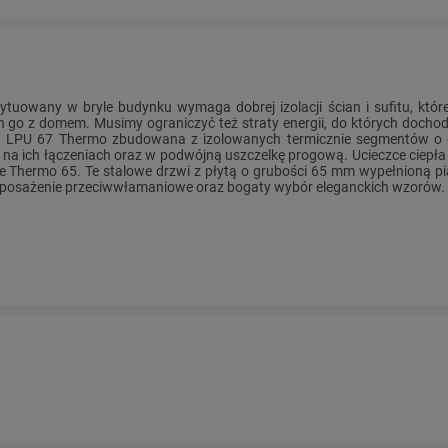
ytuowany w bryle budynku wymaga dobrej izolacji ścian i sufitu, które
h go z domem. Musimy ograniczyć też straty energii, do których dochod
 LPU 67 Thermo zbudowana z izolowanych termicznie segmentów o 
na ich łączeniach oraz w podwójną uszczelkę progową. Ucieczce ciepł
e Thermo 65. Te stalowe drzwi z płytą o grubości 65 mm wypełnioną pia
posażenie przeciwwłamaniowe oraz bogaty wybór eleganckich wzorów.