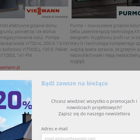
Purmo – nowoczesne grzejniki kol
NN efektywne grzanie domu.
Delta Laserline łączą technologię XX
 gruntu, powietrza i ze słońca
designem. Wyjątkowy profil rur, w ks
 magazynowania lodu). Pompa
litery D i technologia kompletnego 
solanka/woda VITOCAL 200-G 7,6 kW.
wiązką lasera sprawia, że grzejniki s
k buforowy VITOCELL 100-E. Pakiet
niezwykle trwałe i mają nieskaziteln
 VITOSOL 141-FM.
wygląd.
ssmann.pl
www.purmo.pl
nej izolacją termiczną i materiałami konstrukcyjnymi gwarantuje:
 budowlanych
łanie czynników atmosferycznych
sami parametry sprawności energetycznej budynku