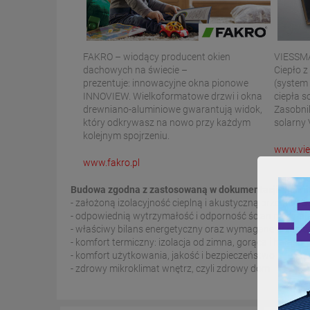
FAKRO – wiodący producent okien
VIESSMA
dachowych na świecie –
Ciepło z
prezentuje: innowacyjne okna pionowe
(system
INNOVIEW. Wielkoformatowe drzwi i okna
ciepła 
drewniano-aluminiowe gwarantują widok,
Zasobni
który odkrywasz na nowo przy każdym
solarny
kolejnym spojrzeniu.
www.vie
www.fakro.pl
Budowa zgodna z zastosowaną w dokumentacji technicz
- założoną izolacyjność cieplną i akustyczną przegród
- odpowiednią wytrzymałość i odporność ścian na dzia
- właściwy bilans energetyczny oraz wymagane przepi
- komfort termiczny: izolacja od zimna, gorąca i hałasu
- komfort użytkowania, jakość i bezpieczeństwo
- zdrowy mikroklimat wnętrz, czyli zdrowy dom