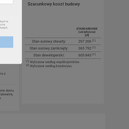
kcji
Szacunkowy koszt budowy
T 2021
STANDARDOWE
(uśrednione)
aniczną,
[zł]
mi
rgetycznej)
(1)
Stan surowy otwarty:
297 206
ok
(1)
Stan surowy zamknięty:
365 792
(1)
Stan deweloperski:
605 843
(1)
Wyliczone według współczynników
(2)
Wyliczone według kosztorysu
mu z
anie domu
rzewania,
y