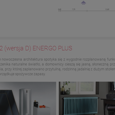
 G2 (wersja D) ENERGO PLUS
 nowoczesna architektura spotyka się z wygodnie rozplanowaną funkcj
zenika naturalne światło, a domownicy cieszą się jasną, słoneczną prz
przy której zaplanowano przytulną, rodzinną jadalnię z dużym stołem.
porządkuje spożywcze zapasy.