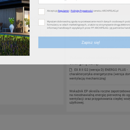
t przekroju
Zużycie energii
- domy z kole
ENERGO PLUS
Projekt domu zgodny z przepisami
W
Wskaźnik EP dla domu z wentylacją mech
pompą ciepła oraz kolektorami słoneczny
(szczegółowe dane w charakterystyce ene
2
EP
= 39.60 kWh/m
*r
Pobierz charakterystykę
energetyczną:
EX 8 II G2 (wersja D) ENERGO PLUS -
charakterystyka energetyczna (wersja do
wentylacją mechaniczną)
Wskaźnik EP określa roczne zapotrzebow
na nieodnawialną energię pierwotną do og
wentylacji oraz przygotowania ciepłej wod
użytkowej.