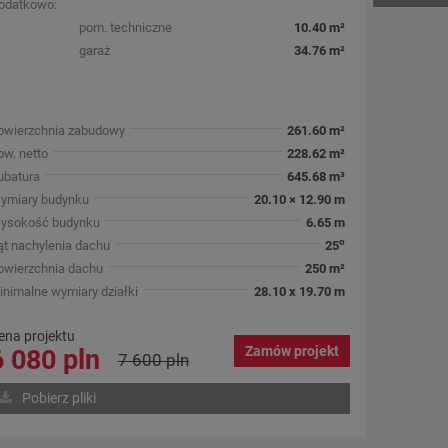
odatkowo:
pom. techniczne
10.40 m²
garaż
34.76 m²
owierzchnia zabudowy
261.60 m²
ow. netto
228.62 m²
ubatura
645.68 m³
ymiary budynku
20.10 × 12.90 m
ysokość budynku
6.65 m
o
ąt nachylenia dachu
25
owierzchnia dachu
250 m²
inimalne wymiary działki
28.10 x 19.70 m
ena projektu
Zamów projekt
6 080 pln
7 600 pln
Pobierz pliki