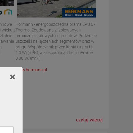
umnowe
Hörmann - energooszczędna brama LPU 67
I wieku z
Thermo. Zbudowana z izolowanych
ztałcie
termicznie stalowych segmentów. Podwójne
spawania
uszczelki na łączeniach segmentów oraz w
ą
progu. Współczynnik przenikania ciepła U
2
y
1,0 W/(m
K), a z ościeżnicą ThermoFrame
2
0,88 W/(m
K).
www.hormann.pl
czytaj więcej