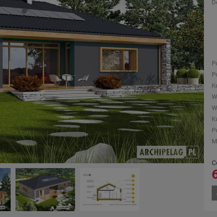
D
P
P
K
W
W
K
P
M
C