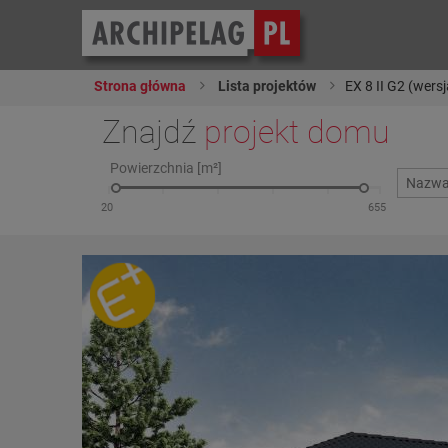
Strona główna
Lista projektów
EX 8 II G2 (wer
Znajdź
projekt domu
Powierzchnia [m²]