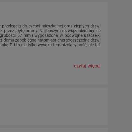
 przylegają do części mieszkalnej oraz ciepłych drzwi
zi przez płytę bramy. Najlepszym rozwiązaniem będzie
grubości 67 mm i wyposażona w podwójne uszczelki
a z domu zapobiegną natomiast energooszczędne drzwi
nką PU to nie tylko wysoka termoizolacyjność, ale też
czytaj więcej