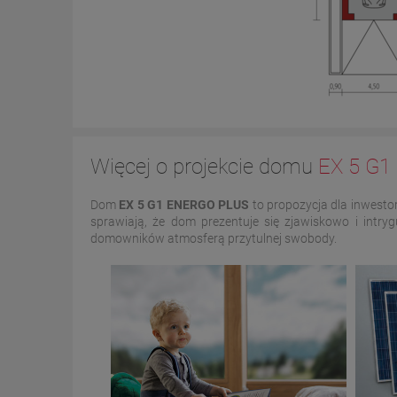
Więcej o projekcie domu
EX 5 G
Dom
EX 5 G1
ENERGO PLUS
to propozycja dla inwesto
sprawiają, że dom prezentuje się zjawiskowo i intryg
domowników atmosferą przytulnej swobody.