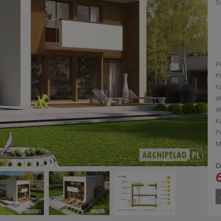
D
P
P
K
W
W
K
P
M
C