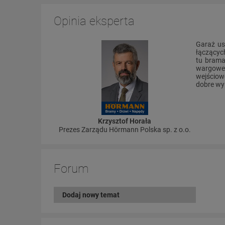
Opinia eksperta
Garaż us
łączącyc
tu brama
wargowe 
wejściow
dobre wy
Krzysztof Horała
Prezes Zarządu Hörmann Polska sp. z o.o.
Forum
Dodaj nowy temat