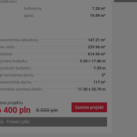
odatkowo:
kotłownia
7.28 m²
garaż
19.89 m²
owierzchnia zabudowy
147.21 m²
ow. netto
229.96 m²
ubatura
614.56 m³
ymiary budynku
9.30 × 17.80 m
ysokość budynku
7.59 m
o
ąt nachylenia dachu
2
owierzchnia dachu
117 m²
inimalne wymiary działki
17.30 x 25.70 m
ena projektu
Zamów projekt
6 400 pln
8 000 pln
Pobierz pliki