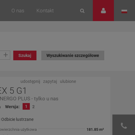
O nas
Kontakt
+
Szukaj
Wyszukiwanie szczegółowe
udostępnij
zapytaj
ulubione
EX 5 G1
NERGO PLUS - tylko u nas
1
Wersja:
2
Odbicie lustrzane
owierzchnia użytkowa
181.85 m²