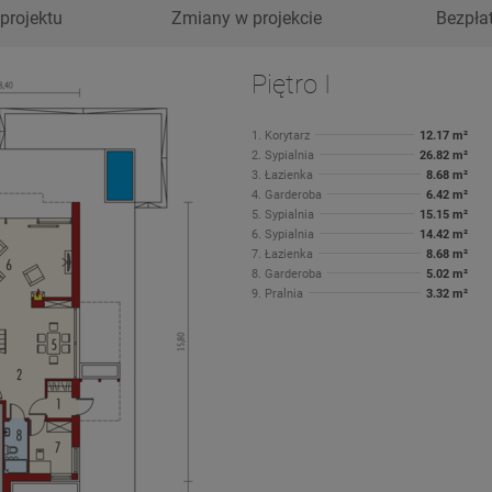
projektu
Zmiany w projekcie
Bezpła
Piętro I
1. Korytarz
12.17 m²
2. Sypialnia
26.82 m²
3. Łazienka
8.68 m²
4. Garderoba
6.42 m²
5. Sypialnia
15.15 m²
6. Sypialnia
14.42 m²
7. Łazienka
8.68 m²
8. Garderoba
5.02 m²
9. Pralnia
3.32 m²