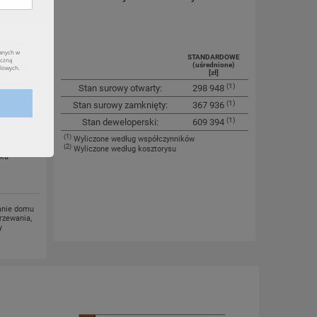
T 2021
STANDARDOWE
(uśrednione)
aniczną,
[zł]
mi
rgetycznej)
(1)
Stan surowy otwarty:
298 948
ok
(1)
Stan surowy zamknięty:
367 936
(1)
Stan deweloperski:
609 394
(1)
Wyliczone według współczynników
(2)
Wyliczone według kosztorysu
yka
anie domu
rzewania,
y