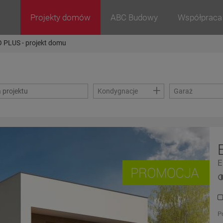
Projekty domów
ABC Budowy
Współpraca
 PLUS - projekt domu
+
Kondygnacje
Garaż
E
P