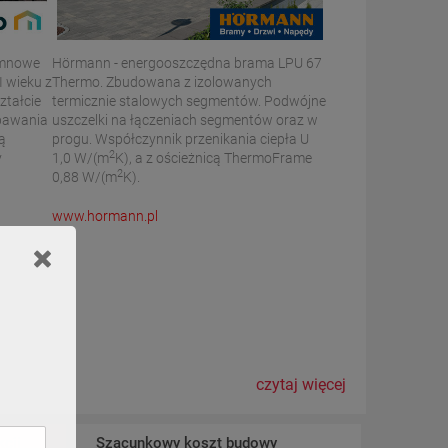
umnowe
Hörmann - energooszczędna brama LPU 67
I wieku z
Thermo. Zbudowana z izolowanych
ztałcie
termicznie stalowych segmentów. Podwójne
spawania
uszczelki na łączeniach segmentów oraz w
ą
progu. Współczynnik przenikania ciepła U
2
y
1,0 W/(m
K), a z ościeżnicą ThermoFrame
2
0,88 W/(m
K).
www.hormann.pl
czytaj więcej
kcji
Szacunkowy koszt budowy