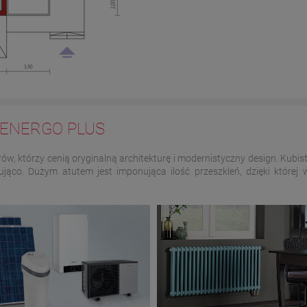
1 ENERGO PLUS
rów, którzy cenią oryginalną architekturę i modernistyczny design. Kub
ująco. Dużym atutem jest imponująca ilość przeszkleń, dzięki której