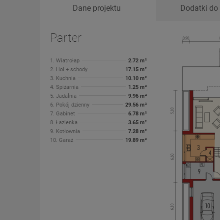
Dane projektu
Dodatki do 
Parter
1. Wiatrołap
2.72 m²
2. Hol + schody
17.15 m²
3. Kuchnia
10.10 m²
4. Spiżarnia
1.25 m²
5. Jadalnia
9.96 m²
6. Pokój dzienny
29.56 m²
7. Gabinet
6.78 m²
8. Łazienka
3.65 m²
9. Kotłownia
7.28 m²
10. Garaż
19.89 m²