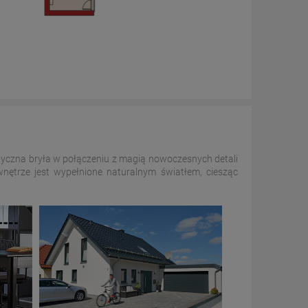
istyczna bryła w połączeniu z magią nowoczesnych detali
 wnętrze jest wypełnione naturalnym światłem, ciesząc