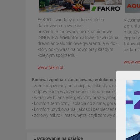
FAKRO – wiodący producent okien
Viessma
dachowych na świecie –
z gruntu
prezentuje: innowacyjne okna pionowe
magazyn
INNOVIEW. Wielkoformatowe drzwi i okna
ciepła t
drewniano-aluminiowe gwarantują widok,
fotowolt
który odkrywasz na nowo przy każdym
uzdatni
kolejnym spojrzeniu.
www.vie
www.fakro.pl
Budowa zgodna z zastosowaną w dokumentacji technicz
- założoną izolacyjność cieplną i akustyczną przegród
- odpowiednią wytrzymałość i odporność ścian na dzia
- właściwy bilans energetyczny oraz wymagane przepi
- komfort termiczny: izolacja od zimna, gorąca i hałasu
- komfort użytkowania, jakość i bezpieczeństwo
- zdrowy mikroklimat wnętrz, czyli zdrowy dom
Usytuowanie na działce
Schema