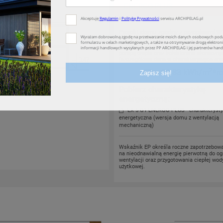
ENERGO PLUS
Projekt domu zgodny z przepisami
W
Wskaźnik EP dla domu z wentylacją mech
pompą ciepła oraz kolektorami słoneczny
(szczegółowe dane w charakterystyce ene
2
EP
= 39.83 kWh/m
*r
Pobierz charakterystykę
energetyczną:
EX 5 G1 ENERGO PLUS - charakteryst
energetyczna (wersja domu z wentylacją
mechaniczną)
Wskaźnik EP określa roczne zapotrzebow
na nieodnawialną energię pierwotną do og
wentylacji oraz przygotowania ciepłej wod
użytkowej.