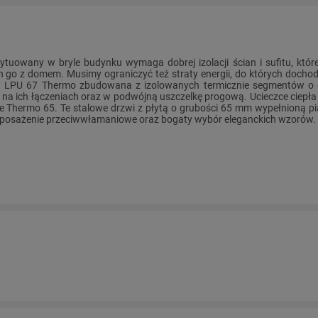
ytuowany w bryle budynku wymaga dobrej izolacji ścian i sufitu, które
h go z domem. Musimy ograniczyć też straty energii, do których dochod
 LPU 67 Thermo zbudowana z izolowanych termicznie segmentów o 
na ich łączeniach oraz w podwójną uszczelkę progową. Ucieczce ciepł
e Thermo 65. Te stalowe drzwi z płytą o grubości 65 mm wypełnioną pia
posażenie przeciwwłamaniowe oraz bogaty wybór eleganckich wzorów.