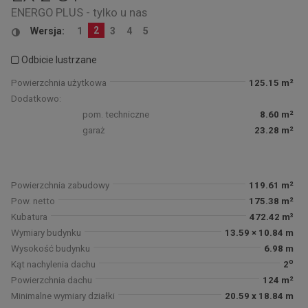
ENERGO PLUS - tylko u nas
2
Wersja:
1
3
4
5
Odbicie lustrzane
Powierzchnia użytkowa
125.15 m²
Dodatkowo:
pom. techniczne
8.60 m²
garaż
23.28 m²
Powierzchnia zabudowy
119.61 m²
Pow. netto
175.38 m²
Kubatura
472.42 m³
Wymiary budynku
13.59 × 10.84 m
Wysokość budynku
6.98 m
o
Kąt nachylenia dachu
2
Powierzchnia dachu
124 m²
Minimalne wymiary działki
20.59 x 18.84 m