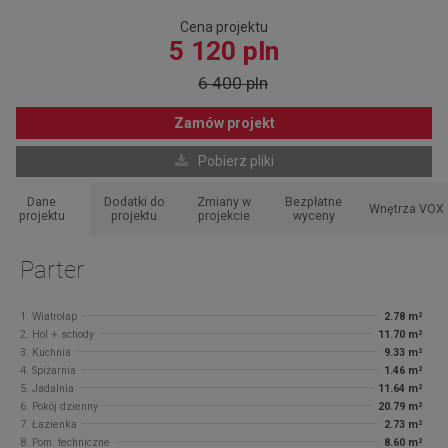
Cena projektu
5 120 pln
6 400 pln
Zamów projekt
Pobierz pliki
Dane
Dodatki do
Zmiany w
Bezpłatne
Wnętrza VOX
projektu
projektu
projekcie
wyceny
Parter
1. Wiatrołap
2.78 m²
2. Hol + schody
11.70 m²
3. Kuchnia
9.33 m²
4. Spiżarnia
1.46 m²
5. Jadalnia
11.64 m²
6. Pokój dzienny
20.79 m²
7. Łazienka
2.73 m²
8. Pom. techniczne
8.60 m²