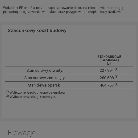
Wskaźnik EP określa roczne zapotrzebowanie domu na nieodnawialną energię
pierwotną do ogrzewania, wentylacji oraz przygotowania ciepłej wody użytkowej.
Szacunkowy koszt budowy
STANDARDOWE
(uśrednione)
[zł]
(1)
Stan surowy otwarty:
227 994
(1)
Stan surowy zamknięty:
280 608
(1)
Stan deweloperski:
464 757
(1)
Wyliczone według współczynników
(2)
Wyliczone według kosztorysu
Elewacje