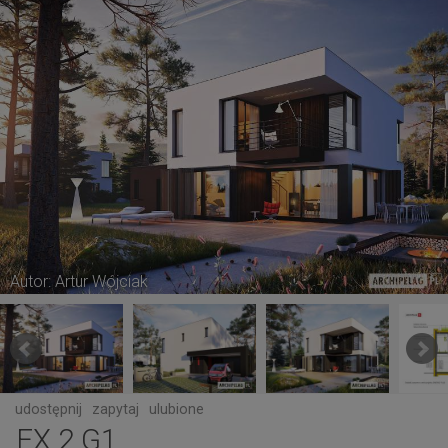
Autor: Artur Wójciak
udostępnij
zapytaj
ulubione
EX 2 G1