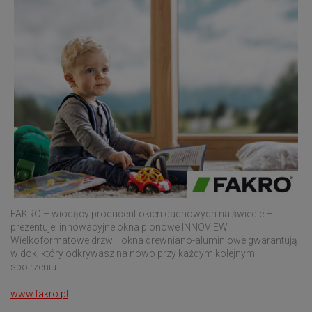
FAKRO – wiodący producent okien dachowych na świecie –
prezentuje: innowacyjne okna pionowe INNOVIEW.
Wielkoformatowe drzwi i okna drewniano-aluminiowe gwarantują
widok, który odkrywasz na nowo przy każdym kolejnym
spojrzeniu.
www.fakro.pl