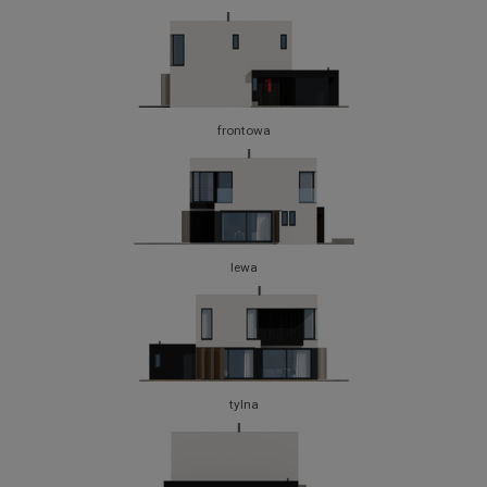
frontowa
lewa
tylna