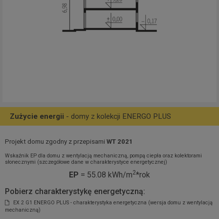
Zużycie energii
- domy z kolekcji ENERGO PLUS
Projekt domu zgodny z przepisami
WT 2021
Wskaźnik EP dla domu z wentylacją mechaniczną, pompą ciepła oraz kolektorami
słonecznymi (szczegółowe dane w charakterystyce energetycznej)
2
EP
= 55.08 kWh/m
*rok
Pobierz charakterystykę energetyczną:
EX 2 G1 ENERGO PLUS - charakterystyka energetyczna (wersja domu z wentylacją
mechaniczną)