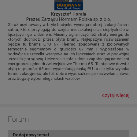
Krzysztof Horała
Prezes Zarządu Hörmann Polska sp. z o.o.
Garaż usytuowany w bryle budynku wymaga dobrej izolacji ścian i
sufitu, które przylegają do części mieszkalnej oraz ciepłych drzwi
łączących go z domem. Musimy ograniczyć też straty energii, do
których dochodzi przez płytę bramy. Najlepszym rozwiązaniem
będzie tu brama LPU 67 Thermo zbudowana z izolowanych
termicznie segmentów o grubości 67 mm i wyposażona w
podwójne uszczelki wargowe na ich łączeniach oraz w podwójną
uszczelkę progową. Ucieczce ciepła z domu zapobiegną natomiast
energooszczędne drzwi wejściowe Thermo 65. Te stalowe drzwi z
płytą o grubości 65 mm wypełnioną pianką PU to nie tylko wysoka
termoizolacyjność, ale też dobre wyposażenie przeciwwłamaniowe
oraz bogaty wybór eleganckich wzorów.
czytaj więcej
Forum
Dodaj nowy temat