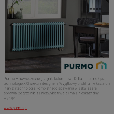
Purmo – nowoczesne grzejniki kolumnowe Delta Laserline łączą
technologię XXI wieku z designem. Wyjątkowy profil rur, w kształcie
litery D i technologia kompletnego spawania wiązką lasera
sprawia, że grzejniki są niezwykle trwałe i mają nieskazitelny
wygląd.
www.purmo.pl