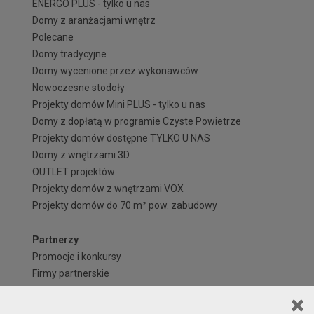
ENERGO PLUS - tylko u nas
Domy z aranżacjami wnętrz
Polecane
Domy tradycyjne
Domy wycenione przez wykonawców
Nowoczesne stodoły
Projekty domów Mini PLUS - tylko u nas
Domy z dopłatą w programie Czyste Powietrze
Projekty domów dostępne TYLKO U NAS
Domy z wnętrzami 3D
OUTLET projektów
Projekty domów z wnętrzami VOX
Projekty domów do 70 m² pow. zabudowy
Partnerzy
Promocje i konkursy
Firmy partnerskie
Przedstawiciele