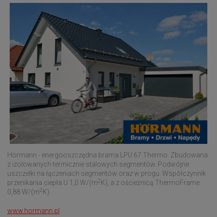
Hörmann - energooszczędna brama LPU 67 Thermo. Zbudowana
z izolowanych termicznie stalowych segmentów. Podwójne
uszczelki na łączeniach segmentów oraz w progu. Współczynnik
2
przenikania ciepła U 1,0 W/(m
K), a z ościeżnicą ThermoFrame
2
0,88 W/(m
K).
www.hormann.pl