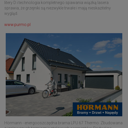
litery D i technologia kompletnego spawania wiązką lasera
sprawia, że grzejniki są niezwykle trwałe i mają nieskazitelny
wygląd.
www.purmo.pl
Hörmann - energooszczędna brama LPU 67 Thermo. Zbudowana