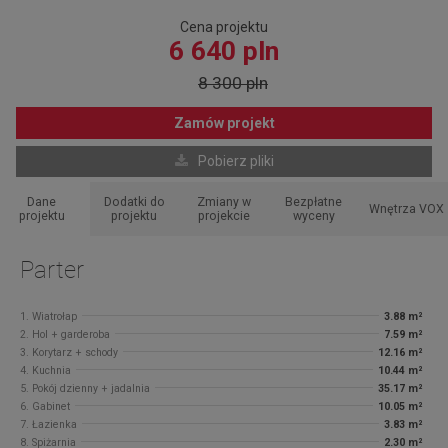
Cena projektu
6 640 pln
8 300 pln
Zamów projekt
Pobierz pliki
Dane
Dodatki do
Zmiany w
Bezpłatne
Wnętrza VOX
projektu
projektu
projekcie
wyceny
Parter
1. Wiatrołap
3.88 m²
2. Hol + garderoba
7.59 m²
3. Korytarz + schody
12.16 m²
4. Kuchnia
10.44 m²
5. Pokój dzienny + jadalnia
35.17 m²
6. Gabinet
10.05 m²
7. Łazienka
3.83 m²
8. Spiżarnia
2.30 m²