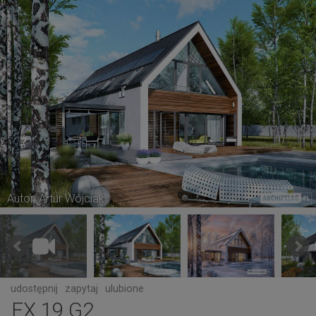
Autor: Artur Wójciak
udostępnij
zapytaj
ulubione
EX 19 G2