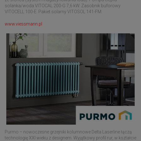
solanka/woda VITOCAL 200-G 7,6 kW. Zasobnik buforowy
VITOCELL 100-E. Pakiet solarny VITOSOL 141-FM.
www.viessmann.pl
Purmo – nowoczesne grzejniki kolumnowe Delta Laserline łączą
technologię XXI wieku z designem. Wyjątkowy profil rur, w kształcie