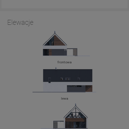
Elewacje
frontowa
lewa