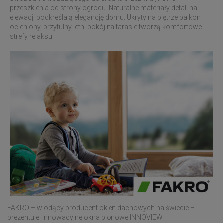
przeszklenia od strony ogrodu. Naturalne materiały detali na
elewacji podkreślają elegancję domu. Ukryty na piętrze balkon i
ocieniony, przytulny letni pokój na tarasie tworzą komfortowe
strefy relaksu.
FAKRO – wiodący producent okien dachowych na świecie –
prezentuje: innowacyjne okna pionowe INNOVIEW.