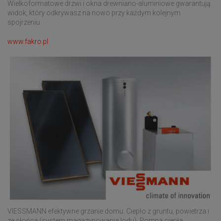
Wielkoformatowe drzwi i okna drewniano-aluminiowe gwarantują
widok, który odkrywasz na nowo przy każdym kolejnym
spojrzeniu.
www.fakro.pl
VIESSMANN efektywne grzanie domu. Ciepło z gruntu, powietrza i
ze słońca (system magazynowania lodu). Pompa ciepła