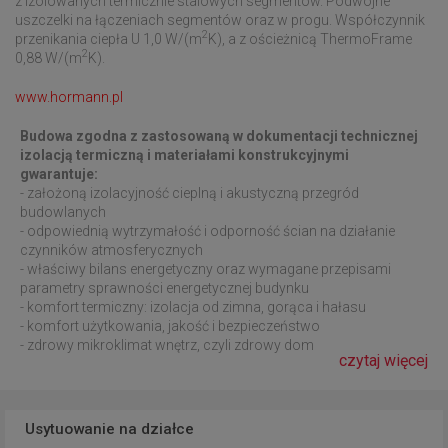
z izolowanych termicznie stalowych segmentów. Podwójne
uszczelki na łączeniach segmentów oraz w progu. Współczynnik
2
przenikania ciepła U 1,0 W/(m
K), a z ościeżnicą ThermoFrame
2
0,88 W/(m
K).
www.hormann.pl
Budowa zgodna z zastosowaną w dokumentacji technicznej
izolacją termiczną i materiałami konstrukcyjnymi
gwarantuje:
- założoną izolacyjność cieplną i akustyczną przegród
budowlanych
- odpowiednią wytrzymałość i odporność ścian na działanie
czynników atmosferycznych
- właściwy bilans energetyczny oraz wymagane przepisami
parametry sprawności energetycznej budynku
- komfort termiczny: izolacja od zimna, gorąca i hałasu
- komfort użytkowania, jakość i bezpieczeństwo
- zdrowy mikroklimat wnętrz, czyli zdrowy dom
czytaj więcej
Usytuowanie na działce