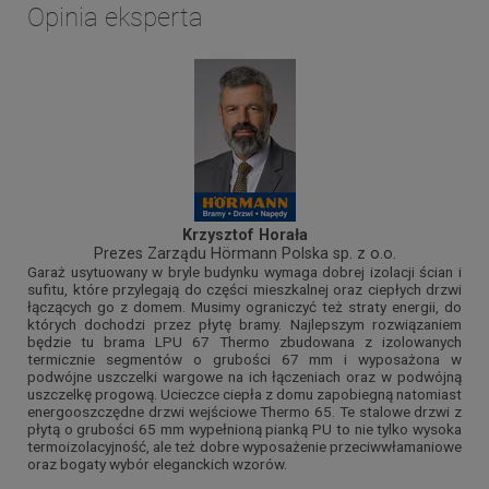
Opinia eksperta
Krzysztof Horała
Prezes Zarządu Hörmann Polska sp. z o.o.
Garaż usytuowany w bryle budynku wymaga dobrej izolacji ścian i
sufitu, które przylegają do części mieszkalnej oraz ciepłych drzwi
łączących go z domem. Musimy ograniczyć też straty energii, do
których dochodzi przez płytę bramy. Najlepszym rozwiązaniem
będzie tu brama LPU 67 Thermo zbudowana z izolowanych
termicznie segmentów o grubości 67 mm i wyposażona w
podwójne uszczelki wargowe na ich łączeniach oraz w podwójną
uszczelkę progową. Ucieczce ciepła z domu zapobiegną natomiast
energooszczędne drzwi wejściowe Thermo 65. Te stalowe drzwi z
płytą o grubości 65 mm wypełnioną pianką PU to nie tylko wysoka
termoizolacyjność, ale też dobre wyposażenie przeciwwłamaniowe
oraz bogaty wybór eleganckich wzorów.