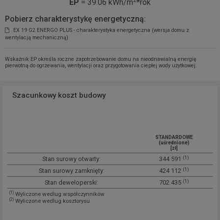
2
EP
= 39.06 kWh/m
*rok
Pobierz charakterystykę energetyczną:
EX 19 G2 ENERGO PLUS - charakterystyka energetyczna (wersja domu z
wentylacją mechaniczną)
Wskaźnik EP określa roczne zapotrzebowanie domu na nieodnawialną energię
pierwotną do ogrzewania, wentylacji oraz przygotowania ciepłej wody użytkowej.
Szacunkowy koszt budowy
STANDARDOWE
(uśrednione)
[zł]
(1)
Stan surowy otwarty:
344 591
(1)
Stan surowy zamknięty:
424 112
(1)
Stan deweloperski:
702 435
(1)
Wyliczone według współczynników
(2)
Wyliczone według kosztorysu