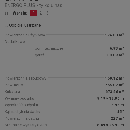
ENERGO PLUS - tylko u nas
1
Wersja:
2
3
Odbicie lustrzane
Powierzchnia użytkowa
174.08 m²
Dodatkowo:
pom. techniczne
6.93 m²
garaż
33.89 m²
Powierzchnia zabudowy
160.12 m²
Pow. netto
265.07 m²
Kubatura
673.56 m³
Wymiary budynku
9.19 × 18.90 m
Wysokość budynku
8.98 m
o
Kąt nachylenia dachu
45
Powierzchnia dachu
227 m²
Minimalne wymiary działki
18.69 x 26.90 m