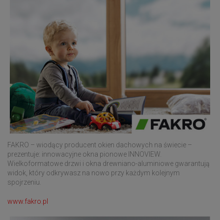
FAKRO – wiodący producent okien dachowych na świecie –
prezentuje: innowacyjne okna pionowe INNOVIEW.
Wielkoformatowe drzwi i okna drewniano-aluminiowe gwarantują
widok, który odkrywasz na nowo przy każdym kolejnym
spojrzeniu.
www.fakro.pl