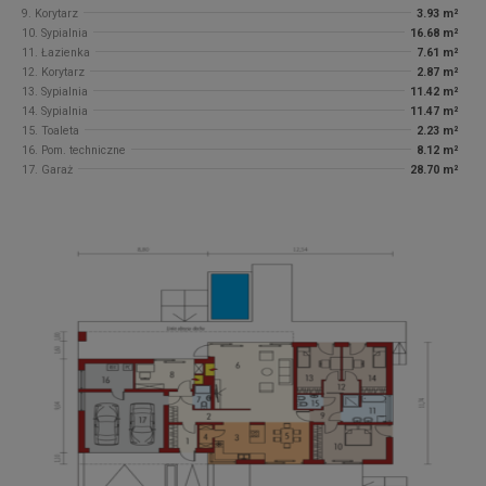
9. Korytarz
3.93 m²
10. Sypialnia
16.68 m²
11. Łazienka
7.61 m²
12. Korytarz
2.87 m²
13. Sypialnia
11.42 m²
14. Sypialnia
11.47 m²
15. Toaleta
2.23 m²
16. Pom. techniczne
8.12 m²
17. Garaż
28.70 m²