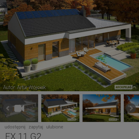
Autor: Artur Wójciak
udostępnij
zapytaj
ulubione
EX 11 G2