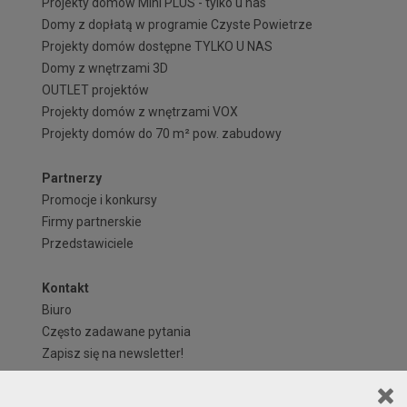
Projekty domów Mini PLUS - tylko u nas
Domy z dopłatą w programie Czyste Powietrze
Projekty domów dostępne TYLKO U NAS
Domy z wnętrzami 3D
OUTLET projektów
Projekty domów z wnętrzami VOX
Projekty domów do 70 m² pow. zabudowy
Partnerzy
Promocje i konkursy
Firmy partnerskie
Przedstawiciele
Kontakt
Biuro
Często zadawane pytania
Zapisz się na newsletter!
Regulaminy i formularze