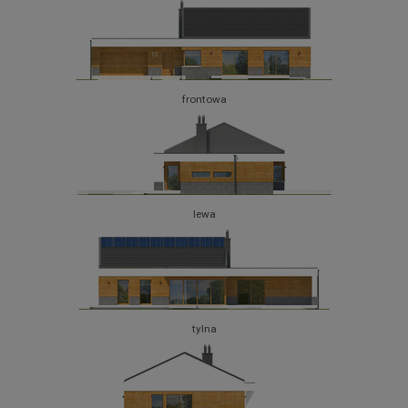
frontowa
lewa
tylna