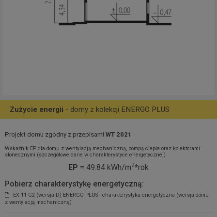
Zużycie energii
- domy z kolekcji ENERGO PLUS
Projekt domu zgodny z przepisami
WT 2021
Wskaźnik EP dla domu z wentylacją mechaniczną, pompą ciepła oraz kolektorami
słonecznymi (szczegółowe dane w charakterystyce energetycznej)
2
EP
= 49.84 kWh/m
*rok
Pobierz charakterystykę energetyczną:
EX 11 G2 (wersja D) ENERGO PLUS - charakterystyka energetyczna (wersja domu
z wentylacją mechaniczną)