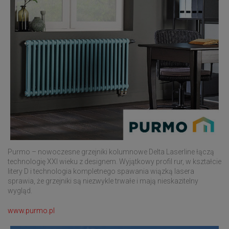
Purmo – nowoczesne grzejniki kolumnowe Delta Laserline łączą
technologię XXI wieku z designem. Wyjątkowy profil rur, w kształcie
litery D i technologia kompletnego spawania wiązką lasera
sprawia, że grzejniki są niezwykle trwałe i mają nieskazitelny
wygląd.
www.purmo.pl