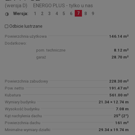
(wersja D)
ENERGO PLUS - tylko u nas
7
Wersja:
1
2
3
4
5
6
8
9
Odbicie lustrzane
Powierzchnia użytkowa
146.14 m²
Dodatkowo:
pom. techniczne
8.12 m²
garaż
28.70 m²
Powierzchnia zabudowy
228.30 m²
Pow. netto
191.47 m²
Kubatura
561.00 m³
Wymiary budynku
21.34 × 12.74 m
Wysokość budynku
7.08 m
o
Kąt nachylenia dachu
25
(2°)
Powierzchnia dachu
161 m²
Minimalne wymiary działki
29.34 x 19.74 m