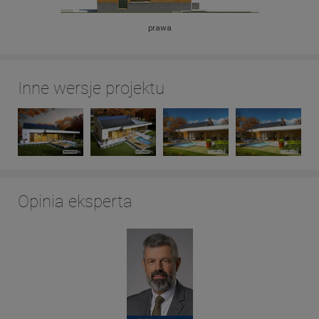
prawa
Inne wersje projektu
Opinia eksperta