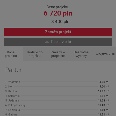
Cena projektu
6 720 pln
8 400 pln
Zamów projekt
Pobierz pliki
Dane
Dodatki do
Zmiany w
Bezpłatne
Wnętrza VOX
projektu
projektu
projekcie
wyceny
Parter
1. Wiatrołap
4.54 m²
2. Hol
9.24 m²
3. Kuchnia
11.87 m²
4. Spiżarnia
2.11 m²
5. Jadalnia
11.08 m²
6. Pokój dzienny
37.40 m²
7. Łazienka
2.38 m²
8. Gabinet
11.31 m²