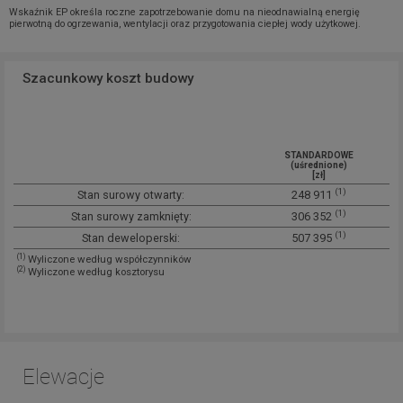
Wskaźnik EP określa roczne zapotrzebowanie domu na nieodnawialną energię
pierwotną do ogrzewania, wentylacji oraz przygotowania ciepłej wody użytkowej.
Szacunkowy koszt budowy
STANDARDOWE
(uśrednione)
[zł]
(1)
Stan surowy otwarty:
248 911
(1)
Stan surowy zamknięty:
306 352
(1)
Stan deweloperski:
507 395
(1)
Wyliczone według współczynników
(2)
Wyliczone według kosztorysu
Elewacje