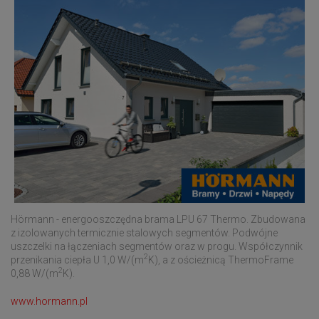
Hörmann - energooszczędna brama LPU 67 Thermo. Zbudowana
z izolowanych termicznie stalowych segmentów. Podwójne
uszczelki na łączeniach segmentów oraz w progu. Współczynnik
2
przenikania ciepła U 1,0 W/(m
K), a z ościeżnicą ThermoFrame
2
0,88 W/(m
K).
www.hormann.pl