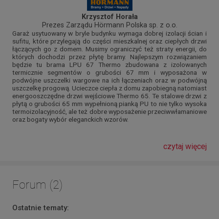
Krzysztof Horała
Prezes Zarządu Hörmann Polska sp. z o.o.
Garaż usytuowany w bryle budynku wymaga dobrej izolacji ścian i
sufitu, które przylegają do części mieszkalnej oraz ciepłych drzwi
łączących go z domem. Musimy ograniczyć też straty energii, do
których dochodzi przez płytę bramy. Najlepszym rozwiązaniem
będzie tu brama LPU 67 Thermo zbudowana z izolowanych
termicznie segmentów o grubości 67 mm i wyposażona w
podwójne uszczelki wargowe na ich łączeniach oraz w podwójną
uszczelkę progową. Ucieczce ciepła z domu zapobiegną natomiast
energooszczędne drzwi wejściowe Thermo 65. Te stalowe drzwi z
płytą o grubości 65 mm wypełnioną pianką PU to nie tylko wysoka
termoizolacyjność, ale też dobre wyposażenie przeciwwłamaniowe
oraz bogaty wybór eleganckich wzorów.
czytaj więcej
Forum (2)
Ostatnie tematy: