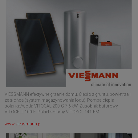
VIESSMANN efektywne grzanie domu. Ciepło z gruntu, powietrza i
ze słońca (system magazynowania lodu). Pompa ciepła
solanka/woda VITOCAL 200-G 7,6 kW. Zasobnik buforowy
VITOCELL 100-E. Pakiet solarny VITOSOL 141-FM.
www.viessmann.pl