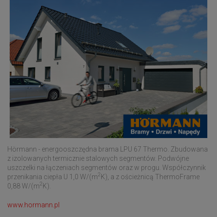
Hörmann - energooszczędna brama LPU 67 Thermo. Zbudowana
z izolowanych termicznie stalowych segmentów. Podwójne
uszczelki na łączeniach segmentów oraz w progu. Współczynnik
2
przenikania ciepła U 1,0 W/(m
K), a z ościeżnicą ThermoFrame
2
0,88 W/(m
K).
www.hormann.pl