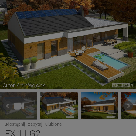
Autor: Artur Wójciak
udostępnij
zapytaj
ulubione
EX 11 G2