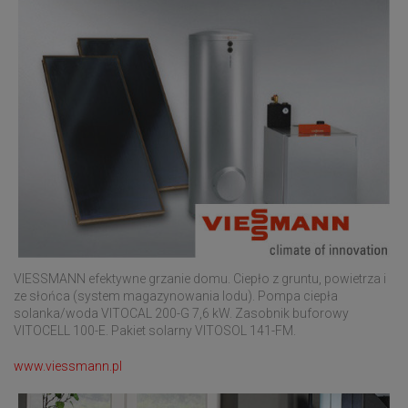
VIESSMANN efektywne grzanie domu. Ciepło z gruntu, powietrza i
ze słońca (system magazynowania lodu). Pompa ciepła
solanka/woda VITOCAL 200-G 7,6 kW. Zasobnik buforowy
VITOCELL 100-E. Pakiet solarny VITOSOL 141-FM.
www.viessmann.pl