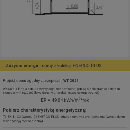
Zużycie energii
- domy z kolekcji ENERGO PLUS
Projekt domu zgodny z przepisami
WT 2021
Wskaźnik EP dla domu z wentylacją mechaniczną, pompą ciepła oraz kolektorami
słonecznymi (szczegółowe dane w charakterystyce energetycznej)
2
EP
= 49.84 kWh/m
*rok
Pobierz charakterystykę energetyczną:
EX 11 G2 (wersja D) ENERGO PLUS - charakterystyka energetyczna (wersja domu
z wentylacją mechaniczną)