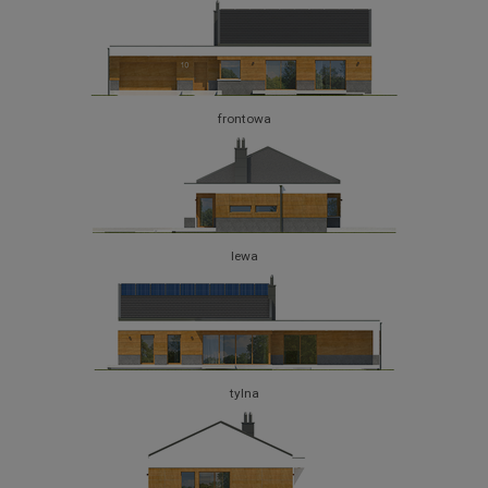
frontowa
lewa
tylna