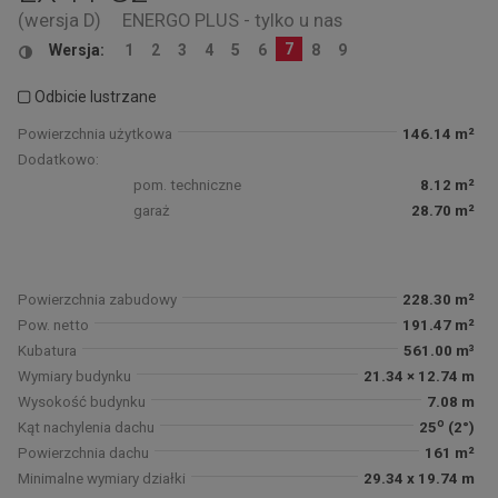
(wersja D)
ENERGO PLUS - tylko u nas
7
Wersja:
1
2
3
4
5
6
8
9
Odbicie lustrzane
Powierzchnia użytkowa
146.14 m²
Dodatkowo:
pom. techniczne
8.12 m²
garaż
28.70 m²
Powierzchnia zabudowy
228.30 m²
Pow. netto
191.47 m²
Kubatura
561.00 m³
Wymiary budynku
21.34 × 12.74 m
Wysokość budynku
7.08 m
o
Kąt nachylenia dachu
25
(2°)
Powierzchnia dachu
161 m²
Minimalne wymiary działki
29.34 x 19.74 m