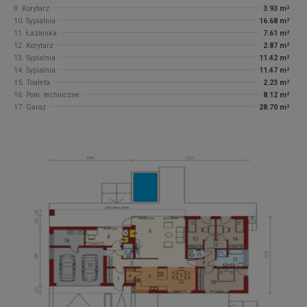
9. Korytarz
3.93 m²
10. Sypialnia
16.68 m²
11. Łazienka
7.61 m²
12. Korytarz
2.87 m²
13. Sypialnia
11.42 m²
14. Sypialnia
11.47 m²
15. Toaleta
2.23 m²
16. Pom. techniczne
8.12 m²
17. Garaż
28.70 m²