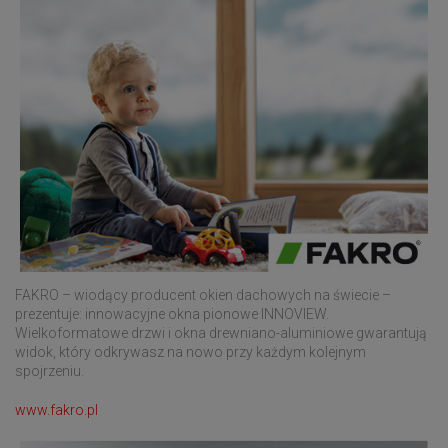
FAKRO – wiodący producent okien dachowych na świecie –
prezentuje: innowacyjne okna pionowe INNOVIEW.
Wielkoformatowe drzwi i okna drewniano-aluminiowe gwarantują
widok, który odkrywasz na nowo przy każdym kolejnym
spojrzeniu.
www.fakro.pl