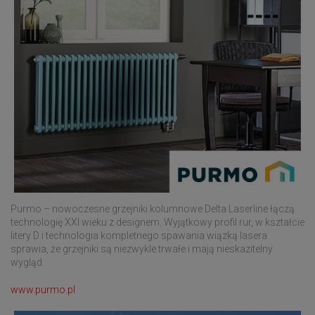
Purmo – nowoczesne grzejniki kolumnowe Delta Laserline łączą
technologię XXI wieku z designem. Wyjątkowy profil rur, w kształcie
litery D i technologia kompletnego spawania wiązką lasera
sprawia, że grzejniki są niezwykle trwałe i mają nieskazitelny
wygląd.
www.purmo.pl