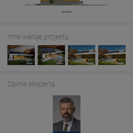
prawa
Inne wersje projektu
Opinia eksperta