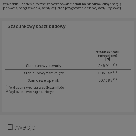
Wskaźnik EP określa roczne zapotrzebowanie domu na nieodnawialną energię
pierwotną do ogrzewania, wentylacji oraz przygotowania ciepłej wody użytkowej.
Szacunkowy koszt budowy
STANDARDOWE
(uśrednione)
[zł]
(1)
Stan surowy otwarty:
248 911
(1)
Stan surowy zamknięty:
306 352
(1)
Stan deweloperski:
507 395
(1)
Wyliczone według współczynników
(2)
Wyliczone według kosztorysu
Elewacje