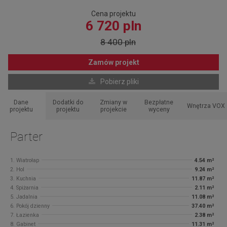
Cena projektu
6 720 pln
8 400 pln
Zamów projekt
Pobierz pliki
Dane
Dodatki do
Zmiany w
Bezpłatne
Wnętrza VOX
projektu
projektu
projekcie
wyceny
Parter
1. Wiatrołap
4.54 m²
2. Hol
9.24 m²
3. Kuchnia
11.87 m²
4. Spiżarnia
2.11 m²
5. Jadalnia
11.08 m²
6. Pokój dzienny
37.40 m²
7. Łazienka
2.38 m²
8. Gabinet
11.31 m²