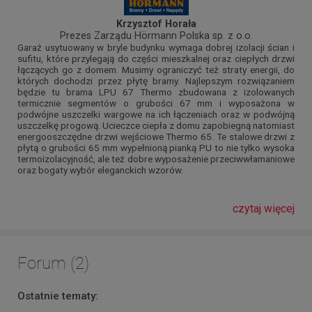
Krzysztof Horała
Prezes Zarządu Hörmann Polska sp. z o.o.
Garaż usytuowany w bryle budynku wymaga dobrej izolacji ścian i
sufitu, które przylegają do części mieszkalnej oraz ciepłych drzwi
łączących go z domem. Musimy ograniczyć też straty energii, do
których dochodzi przez płytę bramy. Najlepszym rozwiązaniem
będzie tu brama LPU 67 Thermo zbudowana z izolowanych
termicznie segmentów o grubości 67 mm i wyposażona w
podwójne uszczelki wargowe na ich łączeniach oraz w podwójną
uszczelkę progową. Ucieczce ciepła z domu zapobiegną natomiast
energooszczędne drzwi wejściowe Thermo 65. Te stalowe drzwi z
płytą o grubości 65 mm wypełnioną pianką PU to nie tylko wysoka
termoizolacyjność, ale też dobre wyposażenie przeciwwłamaniowe
oraz bogaty wybór eleganckich wzorów.
czytaj więcej
Forum (2)
Ostatnie tematy: