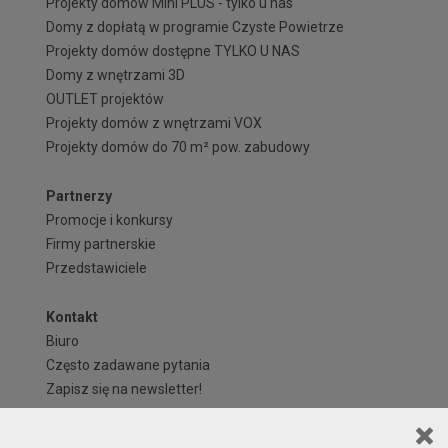
Projekty domów Mini PLUS - tylko u nas
Domy z dopłatą w programie Czyste Powietrze
Projekty domów dostępne TYLKO U NAS
Domy z wnętrzami 3D
OUTLET projektów
Projekty domów z wnętrzami VOX
Projekty domów do 70 m² pow. zabudowy
Partnerzy
Promocje i konkursy
Firmy partnerskie
Przedstawiciele
Kontakt
Biuro
Często zadawane pytania
Zapisz się na newsletter!
Regulaminy i formularze