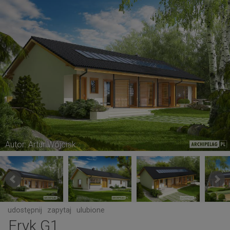
Autor: Artur Wójciak
udostępnij
zapytaj
ulubione
Eryk G1