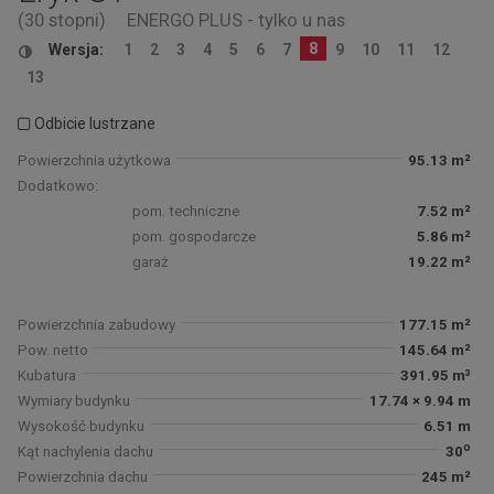
(30 stopni)
ENERGO PLUS - tylko u nas
8
Wersja:
1
2
3
4
5
6
7
9
10
11
12
13
Odbicie lustrzane
Powierzchnia użytkowa
95.13 m²
Dodatkowo:
pom. techniczne
7.52 m²
pom. gospodarcze
5.86 m²
garaż
19.22 m²
Powierzchnia zabudowy
177.15 m²
Pow. netto
145.64 m²
Kubatura
391.95 m³
Wymiary budynku
17.74 × 9.94 m
Wysokość budynku
6.51 m
o
Kąt nachylenia dachu
30
Powierzchnia dachu
245 m²