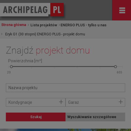
Strona główna
Lista projektów
ENERGO PLUS - tylko u nas
Eryk G1 (30 stopni) ENERGO PLUS - projekt domu
Znajdź
projekt domu
Powierzchnia [m²]
+
+
Kondygnacje
Garaż
Szukaj
Wyszukiwanie szczegółowe