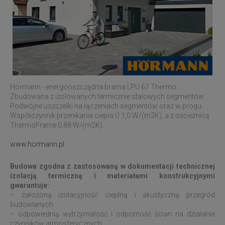
Hörmann - energooszczędna brama LPU 67 Thermo.
Zbudowana z izolowanych termicznie stalowych segmentów.
Podwójne uszczelki na łączeniach segmentów oraz w progu.
Współczynnik przenikania ciepła U 1,0 W/(m2K), a z ościeżnicą
ThermoFrame 0,88 W/(m2K).
www.hormann.pl
Budowa zgodna z zastosowaną w dokumentacji technicznej
izolacją termiczną i materiałami konstrukcyjnymi
gwarantuje:
– założoną izolacyjność cieplną i akustyczną przegród
budowlanych
– odpowiednią wytrzymałość i odporność ścian na działanie
czynników atmosferycznych