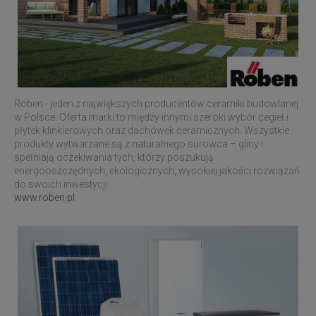
Röben - jeden z największych producentów ceramiki budowlanej
w Polsce. Oferta marki to między innymi szeroki wybór cegieł i
płytek klinkierowych oraz dachówek ceramicznych. Wszystkie
produkty wytwarzane są z naturalnego surowca – gliny i
spełniają oczekiwania tych, którzy poszukują
energooszczędnych, ekologicznych, wysokiej jakości rozwiązań
do swoich inwestycji.
www.roben.pl