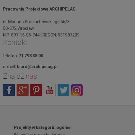
Pracownia Projektowa ARCHIPELAG
ul. Mariana Smoluchowskiego 56/3
50-372 Wrocław
NIP: 897-16-05-744 | REGON: 931987209
Kontakt
telefon:
71 798 38 00
e-mail:
biuro@archipelag.pl
Znajdź
nas
Projekty w kategorii: ogólne
Wszystkie projekty domów