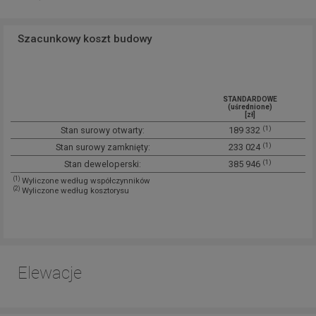
Szacunkowy koszt budowy
STANDARDOWE
(uśrednione)
[zł]
(1)
Stan surowy otwarty:
189 332
(1)
Stan surowy zamknięty:
233 024
(1)
Stan deweloperski:
385 946
(1)
Wyliczone według współczynników
(2)
Wyliczone według kosztorysu
Elewacje