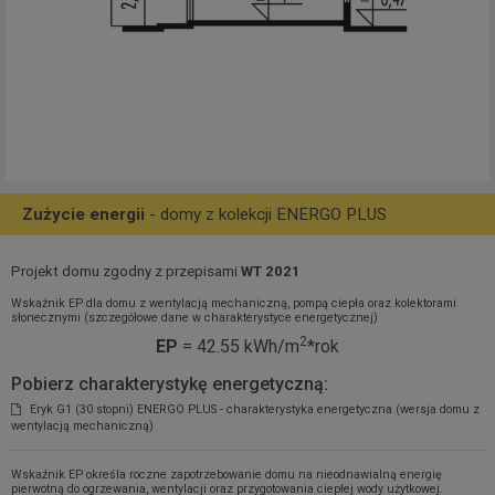
Zużycie energii
- domy z kolekcji ENERGO PLUS
Projekt domu zgodny z przepisami
WT 2021
Wskaźnik EP dla domu z wentylacją mechaniczną, pompą ciepła oraz kolektorami
słonecznymi (szczegółowe dane w charakterystyce energetycznej)
2
EP
= 42.55 kWh/m
*rok
Pobierz charakterystykę energetyczną:
Eryk G1 (30 stopni) ENERGO PLUS - charakterystyka energetyczna (wersja domu z
wentylacją mechaniczną)
Wskaźnik EP określa roczne zapotrzebowanie domu na nieodnawialną energię
pierwotną do ogrzewania, wentylacji oraz przygotowania ciepłej wody użytkowej.