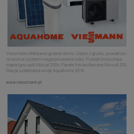
Viessmann efektywne grzanie domu. Ciepło z gruntu, powietrza i
ze słońca (system magazynowania lodu). Powietrzna pompa
ciepła typu split Vitocal 200s. Panele fotowoltaiczne Vitovolt 200.
Stacja uzdatniania wody Aquahome 20-N.
www.viessmann.pl