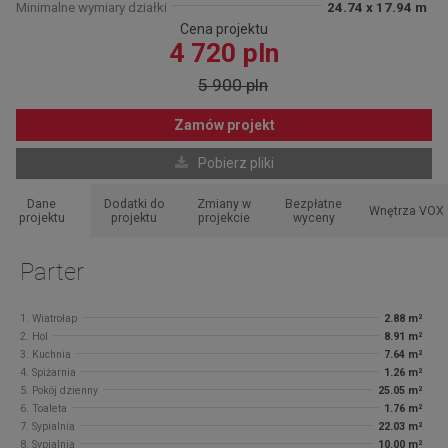
Minimalne wymiary działki
24.74 x 17.94 m
Cena projektu
4 720 pln
5 900 pln
Zamów projekt
Pobierz pliki
Dane
Dodatki do
Zmiany w
Bezpłatne
Wnętrza VOX
projektu
projektu
projekcie
wyceny
Parter
1. Wiatrołap
2.88 m²
2. Hol
8.91 m²
3. Kuchnia
7.64 m²
4. Spiżarnia
1.26 m²
5. Pokój dzienny
25.05 m²
6. Toaleta
1.76 m²
7. Sypialnia
22.03 m²
8. Sypialnia
10.00 m²