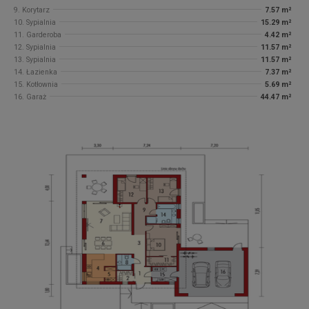
9. Korytarz
7.57 m²
10. Sypialnia
15.29 m²
11. Garderoba
4.42 m²
12. Sypialnia
11.57 m²
13. Sypialnia
11.57 m²
14. Łazienka
7.37 m²
15. Kotłownia
5.69 m²
16. Garaż
44.47 m²