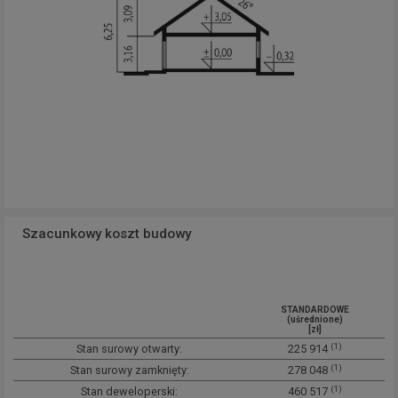
Szacunkowy koszt budowy
STANDARDOWE
(uśrednione)
[zł]
(1)
Stan surowy otwarty:
225 914
(1)
Stan surowy zamknięty:
278 048
(1)
Stan deweloperski:
460 517