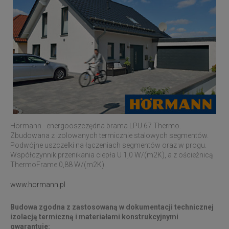
Hörmann - energooszczędna brama LPU 67 Thermo.
Zbudowana z izolowanych termicznie stalowych segmentów.
Podwójne uszczelki na łączeniach segmentów oraz w progu.
Współczynnik przenikania ciepła U 1,0 W/(m2K), a z ościeżnicą
ThermoFrame 0,88 W/(m2K).
www.hormann.pl
Budowa zgodna z zastosowaną w dokumentacji technicznej
izolacją termiczną i materiałami konstrukcyjnymi
gwarantuje: