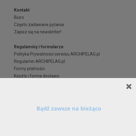
Kontakt
Biuro
Często zadawane pytania
Zapisz się na newsletter!
Regulaminy i formularze
Polityka Prywatności serwisu ARCHIPELAG.pl
Regulamin ARCHIPELAG.pl
Formy płatności
Koszty i forma dostawy
Reklamacje i zwroty
Czas realizacji zamówienia
Prawa autorskie
Szanowni Państwo,
X
Kontynuując korzystanie z naszych Serwisów (również poprzez zamknięcie tego
komunikatu) z wykorzystaniem domyślnych ustawień przeglądarki internetowej w zakresie
prywatności, wyrażają Państwo zgodę na przetwarzanie przez nas danych osobowych w
postaci cookies na zasadach wskazanych w naszej
Polityce Prywatności
, zawierającej tak
szczegółowe informacje na temat możliwości zmiany tych ustawień, zasad, zakresu i celu
przetwarzania Państwa danych osobowych w ramach naszych Serwisów, w tym na stronie 
www.archipelag.pl.