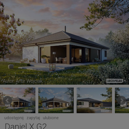
Autor: Artur Wójciak
udostępnij
zapytaj
ulubione
Daniel X G2