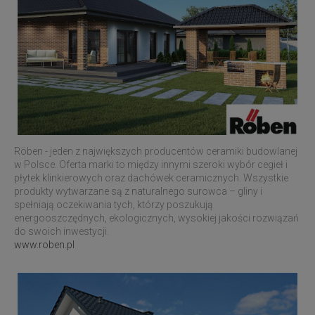
Röben - jeden z największych producentów ceramiki budowlanej
w Polsce. Oferta marki to między innymi szeroki wybór cegieł i
płytek klinkierowych oraz dachówek ceramicznych. Wszystkie
produkty wytwarzane są z naturalnego surowca – gliny i
spełniają oczekiwania tych, którzy poszukują
energooszczędnych, ekologicznych, wysokiej jakości rozwiązań
do swoich inwestycji.
www.roben.pl