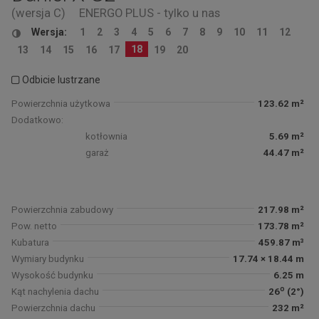
(wersja C)
ENERGO PLUS - tylko u nas
Wersja:
1
2
3
4
5
6
7
8
9
10
11
12
18
13
14
15
16
17
19
20
Odbicie lustrzane
Powierzchnia użytkowa
123.62 m²
Dodatkowo:
kotłownia
5.69 m²
garaż
44.47 m²
Powierzchnia zabudowy
217.98 m²
Pow. netto
173.78 m²
Kubatura
459.87 m³
Wymiary budynku
17.74 × 18.44 m
Wysokość budynku
6.25 m
o
Kąt nachylenia dachu
26
(2°)
Powierzchnia dachu
232 m²