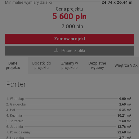
Minimalne wymiary działki
24.74 x 26.44 m
Cena projektu
5 600 pln
7 000 pln
Zamów projekt
Pobierz pliki
Dane
Dodatki do
Zmiany w
Bezpłatne
Wnętrza VOX
projektu
projektu
projekcie
wyceny
Parter
1. Wiatrołap
4.00 m²
2. Garderoba
2.69 m²
3. Hol
6.35 m²
4. Kuchnia
10.24 m²
5. Spiżarnia
2.40 m²
6. Jadalnia
13.76 m²
7. Pokój dzienny
22.68 m²
8. Łazienka
3.71 m²