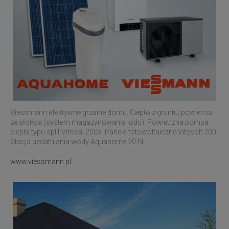
Viessmann efektywne grzanie domu. Ciepło z gruntu, powietrza i
ze słońca (system magazynowania lodu). Powietrzna pompa
ciepła typu split Vitocal 200s. Panele fotowoltaiczne Vitovolt 200.
Stacja uzdatniania wody Aquahome 20-N.
www.viessmann.pl