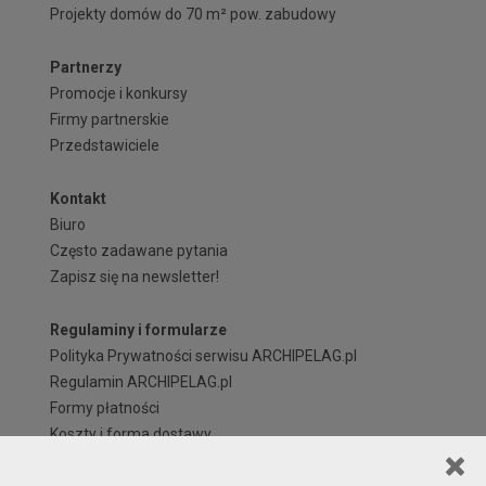
Projekty domów do 70 m² pow. zabudowy
Partnerzy
Promocje i konkursy
Firmy partnerskie
Przedstawiciele
Kontakt
Biuro
Często zadawane pytania
Zapisz się na newsletter!
Regulaminy i formularze
Polityka Prywatności serwisu ARCHIPELAG.pl
Regulamin ARCHIPELAG.pl
Formy płatności
Koszty i forma dostawy
Reklamacje i zwroty