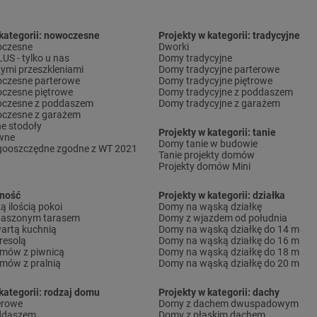
 kategorii: nowoczesne
Projekty w kategorii: tradycyjne
czesne
Dworki
S - tylko u nas
Domy tradycyjne
ymi przeszkleniami
Domy tradycyjne parterowe
czesne parterowe
Domy tradycyjne piętrowe
czesne piętrowe
Domy tradycyjne z poddaszem
czesne z poddaszem
Domy tradycyjne z garażem
czesne z garażem
e stodoły
Projekty w kategorii: tanie
wne
Domy tanie w budowie
gooszczędne zgodne z WT 2021
Tanie projekty domów
Projekty domów Mini
lność
Projekty w kategorii: działka
 ilością pokoi
Domy na wąską działkę
daszonym tarasem
Domy z wjazdem od południa
artą kuchnią
Domy na wąską działkę do 14 m
resolą
Domy na wąską działkę do 16 m
omów z piwnicą
Domy na wąską działkę do 18 m
omów z pralnią
Domy na wąską działkę do 20 m
kategorii: rodzaj domu
Projekty w kategorii: dachy
erowe
Domy z dachem dwuspadowym
ddaszem
Domy z płaskim dachem