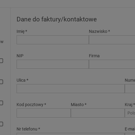
Dane do faktury/kontaktowe
Imię *
Nazwisko *
 w
NIP
Firma
Ulica *
Nume
Kod pocztowy *
Miasto *
Kraj 
Pol
Nr telefonu *
E-mai