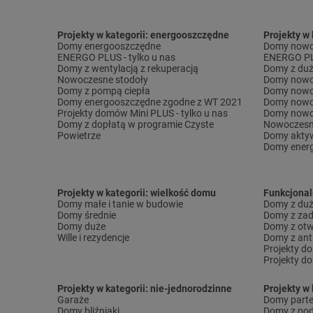
Projekty w kategorii: energooszczędne
Projekty w
Domy energooszczędne
Domy nowo
ENERGO PLUS - tylko u nas
ENERGO PLU
Domy z wentylacją z rekuperacją
Domy z duż
Nowoczesne stodoły
Domy nowo
Domy z pompą ciepła
Domy nowo
Domy energooszczędne zgodne z WT 2021
Domy nowo
Projekty domów Mini PLUS - tylko u nas
Domy nowo
Domy z dopłatą w programie Czyste
Nowoczesn
Powietrze
Domy akty
Domy ener
Projekty w kategorii: wielkość domu
Funkcjona
Domy małe i tanie w budowie
Domy z dużą
Domy średnie
Domy z za
Domy duże
Domy z otw
Wille i rezydencje
Domy z ant
Projekty d
Projekty d
Projekty w kategorii: nie-jednorodzinne
Projekty w 
Garaże
Domy part
Domy bliźniaki
Domy z po