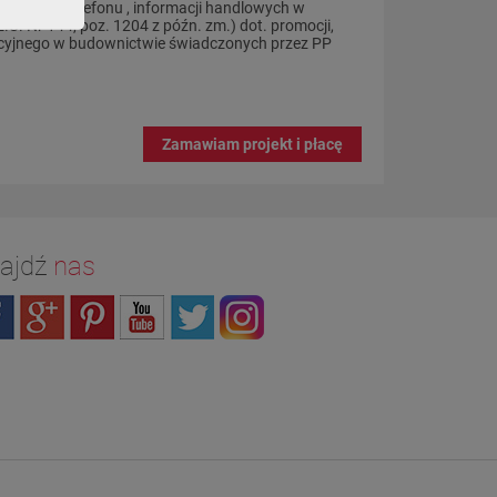
-mail/nr telefonu , informacji handlowych w
U. Nr 144, poz. 1204 z późn. zm.) dot. promocji,
ycyjnego w budownictwie świadczonych przez PP
Zamawiam projekt i płacę
ajdź
nas