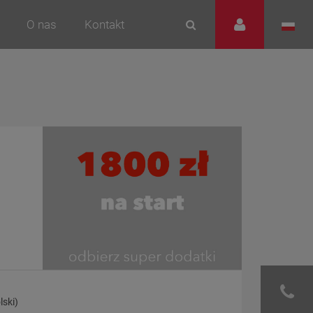
O nas
Kontakt
lski)