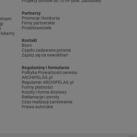
Projekty domów do 70 m² pow. zabudowy
Partnerzy
Promocje i konkursy
stopni
Firmy partnerskie
gi
Przedstawiciele
i
lukarny
Kontakt
Biuro
Często zadawane pytania
Zapisz się na newsletter!
Regulaminy i formularze
Polityka Prywatności serwisu
ARCHIPELAG.pl
Regulamin ARCHIPELAG.pl
Formy płatności
Koszty i forma dostawy
Reklamacje i zwroty
Czas realizacji zamówienia
Prawa autorskie