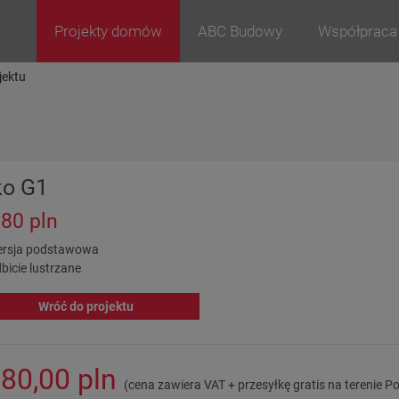
Projekty domów
ABC Budowy
Współpraca
jektu
ko G1
080 pln
rsja podstawowa
bicie lustrzane
Wróć do projektu
080,00 pln
(cena zawiera VAT + przesyłkę gratis na terenie Po