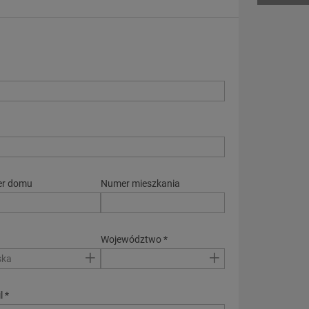
r domu
Numer mieszkania
*
Województwo *
+
+
ska
l *