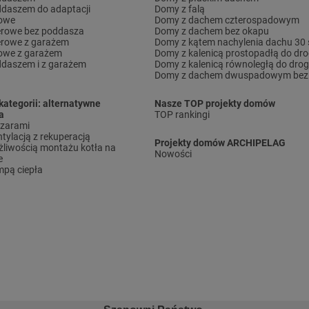
daszem do adaptacji
Domy z falą
rowe
Domy z dachem czterospadowym
erowe bez poddasza
Domy z dachem bez okapu
erowe z garażem
Domy z kątem nachylenia dachu 30 
owe z garażem
Domy z kalenicą prostopadłą do dro
daszem i z garażem
Domy z kalenicą równoległą do drog
Domy z dachem dwuspadowym bez 
kategorii: alternatywne
Nasze TOP projekty domów
a
TOP rankingi
ązarami
tylacją z rekuperacją
Projekty domów ARCHIPELAG
liwością montażu kotła na
Nowości
e
pą ciepła