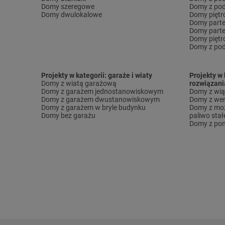
Domy szeregowe
Domy z pod
Domy dwulokalowe
Domy pięt
Domy part
Domy part
Domy piętr
Domy z pod
Projekty w kategorii: garaże i wiaty
Projekty w 
Domy z wiatą garażową
rozwiązani
Domy z garażem jednostanowiskowym
Domy z wi
Domy z garażem dwustanowiskowym
Domy z wen
Domy z garażem w bryle budynku
Domy z moż
Domy bez garażu
paliwo stał
Domy z pom