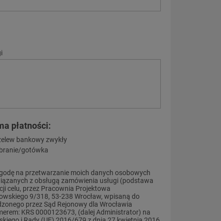
i
ma płatności:
zelew bankowy zwykły
branie/gotówka
godę na przetwarzanie moich danych osobowych
iązanych z obsługą zamówienia usługi (podstawa
cji celu, przez Pracownia Projektowa
strowskiego 9/318, 53-238 Wrocław, wpisaną do
dzonego przez Sąd Rejonowy dla Wrocławia
erem: KRS 0000123673, (dalej Administrator) na
iego i Rady (UE) 2016/679 z dnia 27 kwietnia 2016