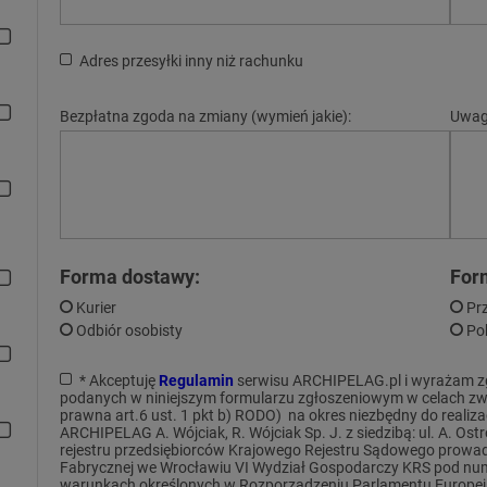
Adres przesyłki inny niż rachunku
Bezpłatna zgoda na zmiany (wymień jakie):
Uwag
Forma dostawy:
For
Kurier
Pr
Odbiór osobisty
Po
* Akceptuję
Regulamin
serwisu ARCHIPELAG.pl i wyrażam z
podanych w niniejszym formularzu zgłoszeniowym w celach zw
prawna art.6 ust. 1 pkt b) RODO) na okres niezbędny do realiza
ARCHIPELAG A. Wójciak, R. Wójciak Sp. J. z siedzibą: ul. A. O
rejestru przedsiębiorców Krajowego Rejestru Sądowego prowa
Fabrycznej we Wrocławiu VI Wydział Gospodarczy KRS pod num
warunkach określonych w Rozporządzeniu Parlamentu Europejsk