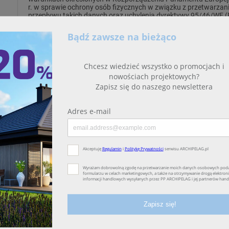
r. w sprawie ochrony osób fizycznych w związku z przetwarz
przepływu takich danych oraz uchylenia dyrektywy 95/46/WE 
moich danych w powyższym zakresie, okresie i celu przez podm
realizacją celu udostępnienia danych.
* Wysłanie formularza zgłoszeniowego jest równoznaczne z
w formularzu oferty handlowej firmy Pracownia Projektowa ARC
Wrocławiu, kod pocztowy: 53-238, ul. A. Ostrowskiego 9/318,
numerem KRS 0000123673, NIP: 897-16-05-744 i wyrażeniem z
danych osobowych w celu doboru i konsultowania oferty indyw
firmy i uczestniczących w świadczeniu tych usług spółek z nią
treści oferty. Pracownia Projektowa ARCHIPELAG A.Wójciak, R.Wó
jako administrator w/w danych, iż dane będą przechowywane i
administratora lub podmiotu przetwarzającego dane na jego zle
dobrowolne, zaś osoba fizyczna, której dane dotyczą ma prawo
poprawienia bądź usunięcia.
Wyrażam zgodę na otrzymanie informacji handlowych od pa
ARCHIPELAG A.Wójciak, R.Wójciak Sp. j. świadczących usługi z
budownictwie.
* Wyrażam dobrowolną zgodę na przetwarzanie moich dany
informacyjnych i marketingowych (podstawa prawna art.6 ust.
ARCHIPELAG A.Wójciak, R.Wójciak Sp. J. na czas nieokreślony