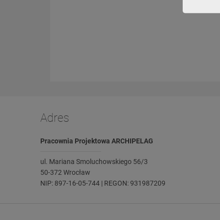
Adres
Pracownia Projektowa ARCHIPELAG
ul. Mariana Smoluchowskiego 56/3
50-372 Wrocław
NIP: 897-16-05-744 | REGON: 931987209