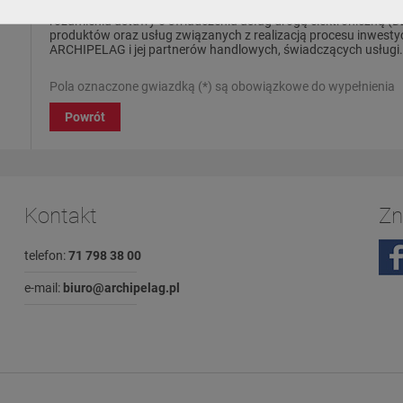
otrzymywanie drogą elektroniczną na podany przez mnie adres e
rozumieniu ustawy o świadczeniu usług drogą elektroniczną (Dz.
produktów oraz usług związanych z realizacją procesu inwest
ARCHIPELAG i jej partnerów handlowych, świadczących usługi.
Pola oznaczone gwiazdką (*) są obowiązkowe do wypełnienia
Powrót
Kontakt
Zn
telefon:
71 798 38 00
e-mail:
biuro@archipelag.pl