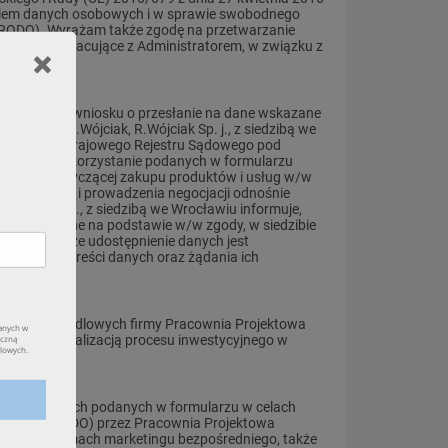
aniem danych osobowych i w sprawie swobodnego
(RODO). Wyrażam także zgodę na przetwarzanie
ioty współpracujące z Administratorem, w związku z
e złożeniem wniosku o przesłanie na dane wskazane
HIPELAG A.Wójciak, R.Wójciak Sp. j., z siedzibą we
 wpisaną do Krajowego Rejestru Sądowego pod
gody na wykorzystanie podanych w formularzu
idualnej dotyczącej zakupu produktów i usług w/w
 powiązanych i prowadzenia negocjacji odnośnie
jciak Sp. j., z siedzibą we Wrocławiu informuje,
 przetwarzane na podstawie w/w zgody, w siedzibie
cenie, oraz że udostępnienie danych jest
 wglądu do treści danych oraz żądania ich
rtnerów handlowych firmy Pracownia Projektowa
wiązane z realizacją procesu inwestycyjnego w
ch osobowych podanych w formularzu w celach
 1 pkt a) RODO) przez Pracownia Projektowa
, w tym w ramach marketingu bezpośredniego, także