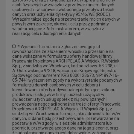
osób fizycznych w związku z przetwarzaniem danych
osobowych i w sprawie swobodnego przepływu takich
danych oraz uchylenia dyrektywy 95/46/WE (RODO).
Wyrażam także zgodę na przetwarzanie moich danych w
powyższym zakresie, okresie i celu przez podmioty
współpracujące z Administratorem, w związku z
realizacją celu udostępnienia danych.
* Wysłanie formularza zgłoszeniowego jest
równoznaczne ze złożeniem wniosku o przesłanie na
dane wskazane w formularzu oferty handlowej firmy
Pracownia Projektowa ARCHIPELAG A.Wójciak, R.Wójciak
Sp. j., z siedzibą we Wrocławiu, kod pocztowy: 53-238, ul.
A. Ostrowskiego 9/318, wpisaną do Krajowego Rejestru
Sądowego pod numerem KRS 0000123673, NIP: 897-16-
05-744 i wyrażeniem zgody na wykorzystanie podanych w
formularzu danych osobowych w celu doboru i
konsultowania oferty indywidualnej dotyczącej zakupu
produktów i usług w/w firmy i uczestniczących w
świadczeniu tych usług spółek z nią powiązanych i
prowadzenia negocjacji odnośnie treści oferty. Pracownia
Projektowa ARCHIPELAG A.Wójciak, R.Wójciak Sp. j., z
siedzibą we Wrocławiu informuje, jako administrator w/w
danych, iż dane będą przechowywane i przetwarzane na
podstawie w/w zgody, w siedzibie administratora lub
podmiotu przetwarzającego dane na jego zlecenie, oraz
że udostępnienie danych jest dobrowolne, zaś osoba