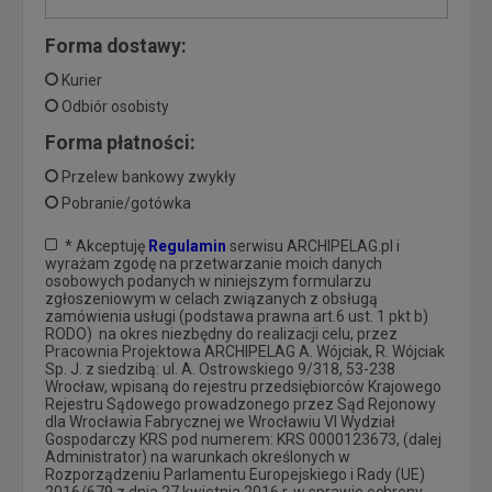
Forma dostawy:
Kurier
Odbiór osobisty
Forma płatności:
Przelew bankowy zwykły
Pobranie/gotówka
* Akceptuję
Regulamin
serwisu ARCHIPELAG.pl i
wyrażam zgodę na przetwarzanie moich danych
osobowych podanych w niniejszym formularzu
zgłoszeniowym w celach związanych z obsługą
zamówienia usługi (podstawa prawna art.6 ust. 1 pkt b)
RODO) na okres niezbędny do realizacji celu, przez
Pracownia Projektowa ARCHIPELAG A. Wójciak, R. Wójciak
Sp. J. z siedzibą: ul. A. Ostrowskiego 9/318, 53-238
Wrocław, wpisaną do rejestru przedsiębiorców Krajowego
Rejestru Sądowego prowadzonego przez Sąd Rejonowy
dla Wrocławia Fabrycznej we Wrocławiu VI Wydział
Gospodarczy KRS pod numerem: KRS 0000123673, (dalej
Administrator) na warunkach określonych w
Rozporządzeniu Parlamentu Europejskiego i Rady (UE)
2016/679 z dnia 27 kwietnia 2016 r. w sprawie ochrony