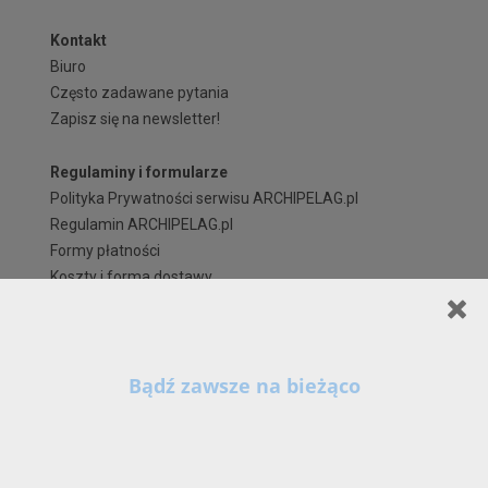
Kontakt
Biuro
Często zadawane pytania
Zapisz się na newsletter!
Regulaminy i formularze
Polityka Prywatności serwisu ARCHIPELAG.pl
Regulamin ARCHIPELAG.pl
Formy płatności
Koszty i forma dostawy
Reklamacje i zwroty
Czas realizacji zamówienia
Prawa autorskie
Szanowni Państwo,
X
Kontynuując korzystanie z naszych Serwisów (również poprzez zamknięcie tego
komunikatu) z wykorzystaniem domyślnych ustawień przeglądarki internetowej w zakresie
prywatności, wyrażają Państwo zgodę na przetwarzanie przez nas danych osobowych w
postaci cookies na zasadach wskazanych w naszej
Polityce Prywatności
, zawierającej
także szczegółowe informacje na temat możliwości zmiany tych ustawień, zasad, zakresu i
celu przetwarzania Państwa danych osobowych w ramach naszych Serwisów, w tym na
stronie - www.archipelag.pl.