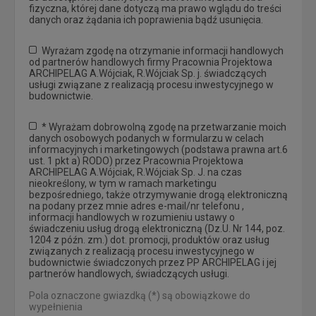
fizyczna, której dane dotyczą ma prawo wglądu do treści
danych oraz żądania ich poprawienia bądź usunięcia.
Wyrażam zgodę na otrzymanie informacji handlowych
od partnerów handlowych firmy Pracownia Projektowa
ARCHIPELAG A.Wójciak, R.Wójciak Sp. j. świadczących
usługi związane z realizacją procesu inwestycyjnego w
budownictwie.
* Wyrażam dobrowolną zgodę na przetwarzanie moich
danych osobowych podanych w formularzu w celach
informacyjnych i marketingowych (podstawa prawna art.6
ust. 1 pkt a) RODO) przez Pracownia Projektowa
ARCHIPELAG A.Wójciak, R.Wójciak Sp. J. na czas
nieokreślony, w tym w ramach marketingu
bezpośredniego, także otrzymywanie drogą elektroniczną
na podany przez mnie adres e-mail/nr telefonu ,
informacji handlowych w rozumieniu ustawy o
świadczeniu usług drogą elektroniczną (Dz.U. Nr 144, poz.
1204 z późn. zm.) dot. promocji, produktów oraz usług
związanych z realizacją procesu inwestycyjnego w
budownictwie świadczonych przez PP ARCHIPELAG i jej
partnerów handlowych, świadczących usługi.
Pola oznaczone gwiazdką (*) są obowiązkowe do
wypełnienia