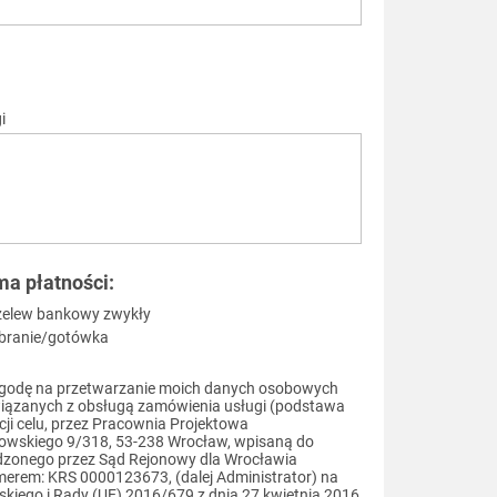
i
ma płatności:
zelew bankowy zwykły
branie/gotówka
godę na przetwarzanie moich danych osobowych
iązanych z obsługą zamówienia usługi (podstawa
cji celu, przez Pracownia Projektowa
strowskiego 9/318, 53-238 Wrocław, wpisaną do
dzonego przez Sąd Rejonowy dla Wrocławia
erem: KRS 0000123673, (dalej Administrator) na
iego i Rady (UE) 2016/679 z dnia 27 kwietnia 2016