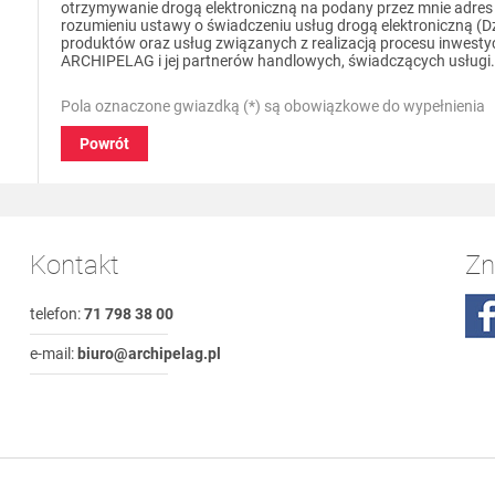
otrzymywanie drogą elektroniczną na podany przez mnie adres e
rozumieniu ustawy o świadczeniu usług drogą elektroniczną (Dz.
produktów oraz usług związanych z realizacją procesu inwest
ARCHIPELAG i jej partnerów handlowych, świadczących usługi.
Pola oznaczone gwiazdką (*) są obowiązkowe do wypełnienia
Powrót
Kontakt
Zn
telefon:
71 798 38 00
e-mail:
biuro@archipelag.pl