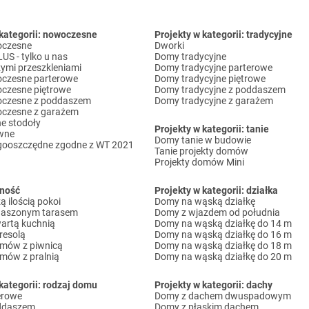
 kategorii: nowoczesne
Projekty w kategorii: tradycyjne
czesne
Dworki
S - tylko u nas
Domy tradycyjne
ymi przeszkleniami
Domy tradycyjne parterowe
czesne parterowe
Domy tradycyjne piętrowe
czesne piętrowe
Domy tradycyjne z poddaszem
czesne z poddaszem
Domy tradycyjne z garażem
czesne z garażem
e stodoły
Projekty w kategorii: tanie
wne
Domy tanie w budowie
gooszczędne zgodne z WT 2021
Tanie projekty domów
Projekty domów Mini
lność
Projekty w kategorii: działka
 ilością pokoi
Domy na wąską działkę
daszonym tarasem
Domy z wjazdem od południa
artą kuchnią
Domy na wąską działkę do 14 m
resolą
Domy na wąską działkę do 16 m
omów z piwnicą
Domy na wąską działkę do 18 m
omów z pralnią
Domy na wąską działkę do 20 m
kategorii: rodzaj domu
Projekty w kategorii: dachy
erowe
Domy z dachem dwuspadowym
ddaszem
Domy z płaskim dachem