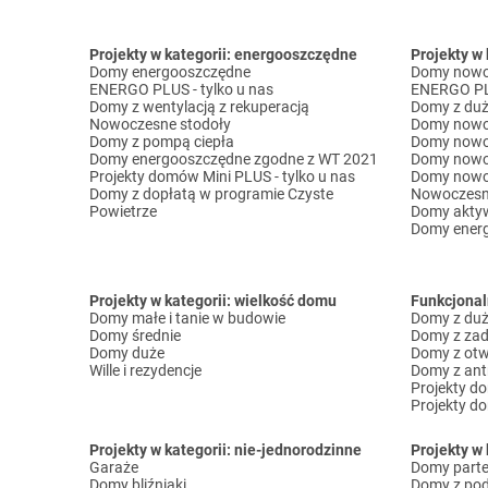
Projekty w kategorii: energooszczędne
Projekty w
Domy energooszczędne
Domy nowo
ENERGO PLUS - tylko u nas
ENERGO PLU
Domy z wentylacją z rekuperacją
Domy z duż
Nowoczesne stodoły
Domy nowo
Domy z pompą ciepła
Domy nowo
Domy energooszczędne zgodne z WT 2021
Domy nowo
Projekty domów Mini PLUS - tylko u nas
Domy nowo
Domy z dopłatą w programie Czyste
Nowoczesn
Powietrze
Domy akty
Domy ener
Projekty w kategorii: wielkość domu
Funkcjona
Domy małe i tanie w budowie
Domy z dużą
Domy średnie
Domy z za
Domy duże
Domy z otw
Wille i rezydencje
Domy z ant
Projekty d
Projekty d
Projekty w kategorii: nie-jednorodzinne
Projekty w 
Garaże
Domy part
Domy bliźniaki
Domy z po