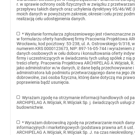
r. w sprawie ochrony osób fizycznych w związku z przetwarz
przepływu takich danych oraz uchylenia dyrektywy 95/46/WE 
moich danych w powyższym zakresie, okresie i celu przez podm
realizacją celu udostępnienia danych.
* Wysłanie formularza zgłoszeniowego jest równoznaczne z
w formularzu oferty handlowej firmy Pracownia Projektowa ARC
Wrocławiu, kod pocztowy: 53-238, ul. A. Ostrowskiego 9/318,
numerem KRS 0000123673, NIP: 897-16-05-744 i wyrażeniem z
danych osobowych w celu doboru i konsultowania oferty indyw
firmy i uczestniczących w świadczeniu tych usług spółek z nią
treści oferty. Pracownia Projektowa ARCHIPELAG A.Wójciak, R.Wó
jako administrator w/w danych, iż dane będą przechowywane i
administratora lub podmiotu przetwarzającego dane na jego zle
dobrowolne, zaś osoba fizyczna, której dane dotyczą ma prawo
poprawienia bądź usunięcia.
Wyrażam zgodę na otrzymanie informacji handlowych od pa
ARCHIPELAG A.Wójciak, R.Wójciak Sp. j. świadczących usługi z
budownictwie.
* Wyrażam dobrowolną zgodę na przetwarzanie moich dany
informacyjnych i marketingowych (podstawa prawna art.6 ust.
ARCHIPELAG A.Wójciak, R.Wójciak Sp. J. na czas nieokreślony