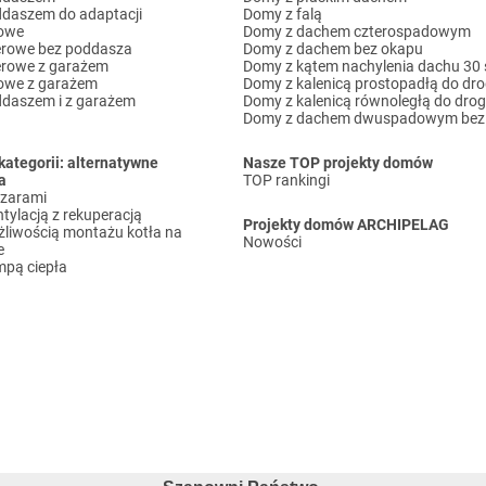
daszem do adaptacji
Domy z falą
rowe
Domy z dachem czterospadowym
erowe bez poddasza
Domy z dachem bez okapu
erowe z garażem
Domy z kątem nachylenia dachu 30 
owe z garażem
Domy z kalenicą prostopadłą do dro
daszem i z garażem
Domy z kalenicą równoległą do drog
Domy z dachem dwuspadowym bez 
kategorii: alternatywne
Nasze TOP projekty domów
a
TOP rankingi
ązarami
tylacją z rekuperacją
Projekty domów ARCHIPELAG
liwością montażu kotła na
Nowości
e
pą ciepła