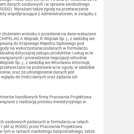
aniem danych osobowych i w sprawie swobodnego
(RODO). Wyrażam także zgodę na przetwarzanie
ioty współpracujące z Administratorem, w związku z
e złożeniem wniosku o przesłanie na dane wskazane
HIPELAG A.Wójciak, R.Wójciak Sp. j., z siedzibą we
 wpisaną do Krajowego Rejestru Sądowego pod
gody na wykorzystanie podanych w formularzu
idualnej dotyczącej zakupu produktów i usług w/w
 powiązanych i prowadzenia negocjacji odnośnie
jciak Sp. j., z siedzibą we Wrocławiu informuje,
 przetwarzane na podstawie w/w zgody, w siedzibie
cenie, oraz że udostępnienie danych jest
 wglądu do treści danych oraz żądania ich
rtnerów handlowych firmy Pracownia Projektowa
wiązane z realizacją procesu inwestycyjnego w
ch osobowych podanych w formularzu w celach
 1 pkt a) RODO) przez Pracownia Projektowa
, w tym w ramach marketingu bezpośredniego, także