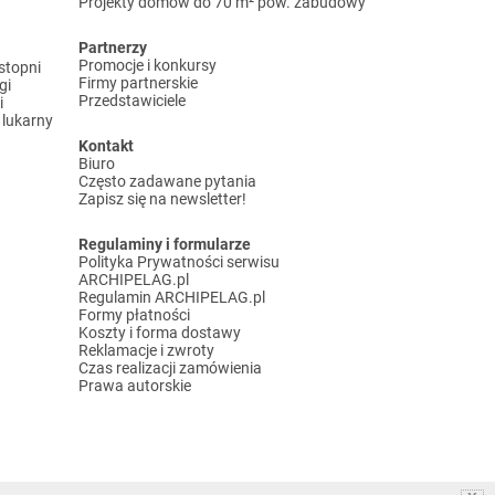
Projekty domów do 70 m² pow. zabudowy
Partnerzy
Promocje i konkursy
stopni
Firmy partnerskie
gi
Przedstawiciele
i
lukarny
Kontakt
Biuro
Często zadawane pytania
Zapisz się na newsletter!
Regulaminy i formularze
Polityka Prywatności serwisu
ARCHIPELAG.pl
Regulamin ARCHIPELAG.pl
Formy płatności
Koszty i forma dostawy
Reklamacje i zwroty
Czas realizacji zamówienia
Prawa autorskie