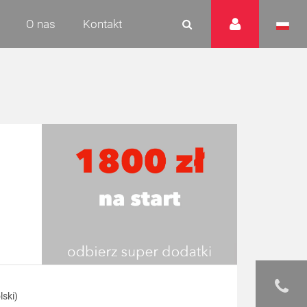
O nas
Kontakt
lski)