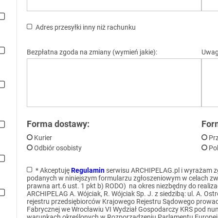
Adres przesyłki inny niż rachunku
Bezpłatna zgoda na zmiany (wymień jakie):
Uwag
Forma dostawy:
For
Kurier
Pr
Odbiór osobisty
Po
* Akceptuję
Regulamin
serwisu ARCHIPELAG.pl i wyrażam z
podanych w niniejszym formularzu zgłoszeniowym w celach zw
prawna art.6 ust. 1 pkt b) RODO) na okres niezbędny do realiza
ARCHIPELAG A. Wójciak, R. Wójciak Sp. J. z siedzibą: ul. A. O
rejestru przedsiębiorców Krajowego Rejestru Sądowego prowa
Fabrycznej we Wrocławiu VI Wydział Gospodarczy KRS pod num
warunkach określonych w Rozporządzeniu Parlamentu Europejsk