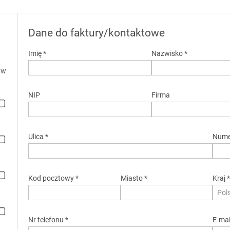
Dane do faktury/kontaktowe
Imię *
Nazwisko *
 w
NIP
Firma
Ulica *
Nume
Kod pocztowy *
Miasto *
Kraj 
Pol
Nr telefonu *
E-mai