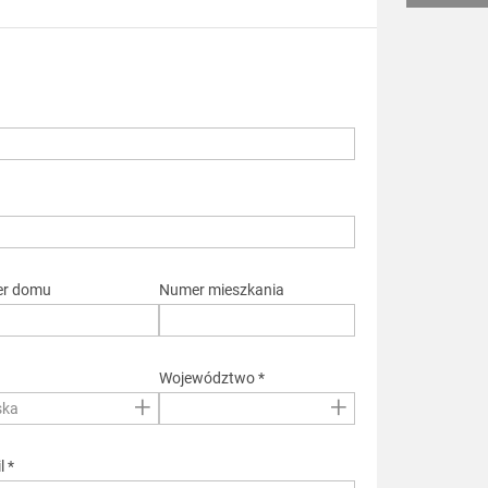
r domu
Numer mieszkania
*
Województwo *
+
+
ska
l *