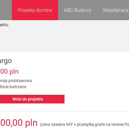
Projekty domów
ABC Budowy
Współpraca
jektu
rgo
600 pln
rsja podstawowa
bicie lustrzane
Wróć do projektu
600,00 pln
(cena zawiera VAT + przesyłkę gratis na terenie Po