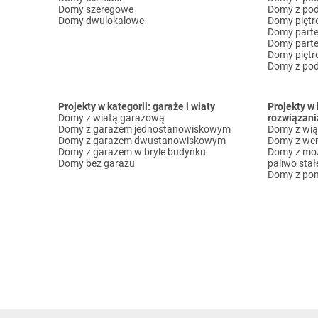
Domy szeregowe
Domy z pod
Domy dwulokalowe
Domy pięt
Domy part
Domy part
Domy piętr
Domy z pod
Projekty w kategorii: garaże i wiaty
Projekty w 
Domy z wiatą garażową
rozwiązani
Domy z garażem jednostanowiskowym
Domy z wi
Domy z garażem dwustanowiskowym
Domy z wen
Domy z garażem w bryle budynku
Domy z moż
Domy bez garażu
paliwo stał
Domy z pom