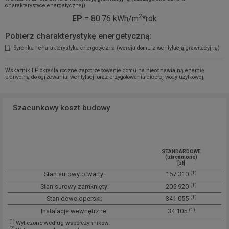
charakterystyce energetycznej)
2
EP
= 80.76 kWh/m
*rok
Pobierz charakterystykę energetyczną:
Syrenka - charakterystyka energetyczna (wersja domu z wentylacją grawitacyjną)
Wskaźnik EP określa roczne zapotrzebowanie domu na nieodnawialną energię
pierwotną do ogrzewania, wentylacji oraz przygotowania ciepłej wody użytkowej.
Szacunkowy koszt budowy
STANDARDOWE
(uśrednione)
[zł]
(1)
Stan surowy otwarty:
167 310
(1)
Stan surowy zamknięty:
205 920
(1)
Stan deweloperski:
341 055
(1)
Instalacje wewnętrzne:
34 105
(1)
Wyliczone według współczynników
(2)