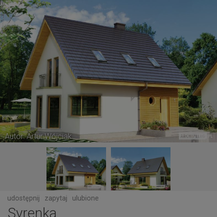
Autor: Artur Wójciak
udostępnij
zapytaj
ulubione
Syrenka