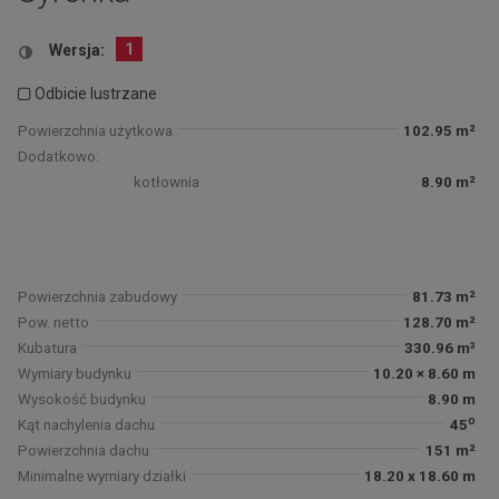
1
Wersja:
Odbicie lustrzane
Powierzchnia użytkowa
102.95 m²
Dodatkowo:
kotłownia
8.90 m²
Powierzchnia zabudowy
81.73 m²
Pow. netto
128.70 m²
Kubatura
330.96 m³
Wymiary budynku
10.20 × 8.60 m
Wysokość budynku
8.90 m
o
Kąt nachylenia dachu
45
Powierzchnia dachu
151 m²
Minimalne wymiary działki
18.20 x 18.60 m