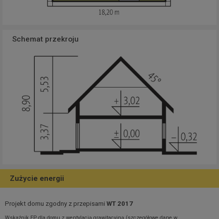
Schemat przekroju
Zużycie energii
Projekt domu zgodny z przepisami
WT 2017
Wskaźnik EP dla domu z wentylacją grawitacyjną (szczegółowe dane w