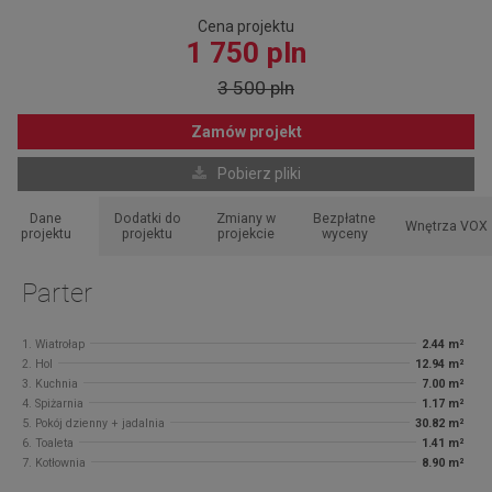
Cena projektu
1 750 pln
3 500 pln
Zamów projekt
Pobierz pliki
Dane
Dodatki do
Zmiany w
Bezpłatne
Wnętrza VOX
projektu
projektu
projekcie
wyceny
Parter
1. Wiatrołap
2.44 m²
2. Hol
12.94 m²
3. Kuchnia
7.00 m²
4. Spiżarnia
1.17 m²
5. Pokój dzienny + jadalnia
30.82 m²
6. Toaleta
1.41 m²
7. Kotłownia
8.90 m²