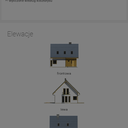
Wyliczone według kosztorysu
Elewacje
frontowa
lewa