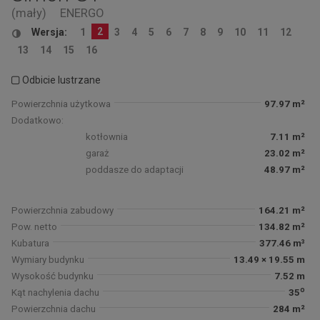
(mały)
ENERGO
2
Wersja:
1
3
4
5
6
7
8
9
10
11
12
13
14
15
16
Odbicie lustrzane
Powierzchnia użytkowa
97.97 m²
Dodatkowo:
kotłownia
7.11 m²
garaż
23.02 m²
poddasze do adaptacji
48.97 m²
Powierzchnia zabudowy
164.21 m²
Pow. netto
134.82 m²
Kubatura
377.46 m³
Wymiary budynku
13.49 × 19.55 m
Wysokość budynku
7.52 m
o
Kąt nachylenia dachu
35
Powierzchnia dachu
284 m²