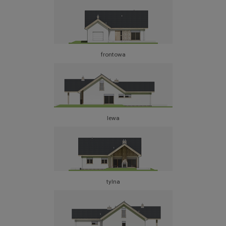
frontowa
lewa
tylna