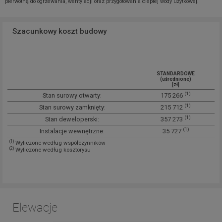
pierwotną do ogrzewania, wentylacji oraz przygotowania ciepłej wody użytkowej.
Szacunkowy koszt budowy
STANDARDOWE
(uśrednione)
[zł]
(1)
Stan surowy otwarty:
175 266
(1)
Stan surowy zamknięty:
215 712
(1)
Stan deweloperski:
357 273
(1)
Instalacje wewnętrzne:
35 727
(1)
Wyliczone według współczynników
(2)
Wyliczone według kosztorysu
Elewacje