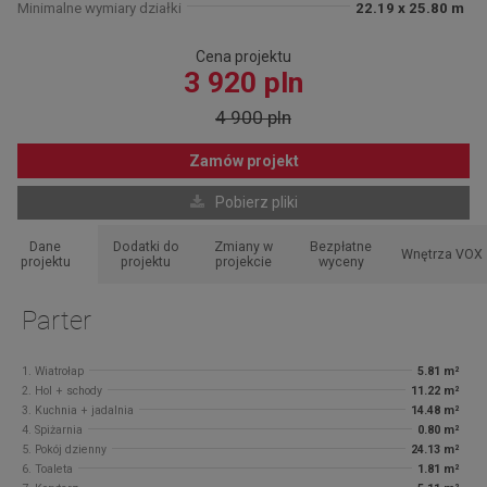
Minimalne wymiary działki
22.19 x 25.80 m
Cena projektu
3 920 pln
4 900 pln
Zamów projekt
Pobierz pliki
Dane
Dodatki do
Zmiany w
Bezpłatne
Wnętrza VOX
projektu
projektu
projekcie
wyceny
Parter
1. Wiatrołap
5.81 m²
2. Hol + schody
11.22 m²
3. Kuchnia + jadalnia
14.48 m²
4. Spiżarnia
0.80 m²
5. Pokój dzienny
24.13 m²
6. Toaleta
1.81 m²