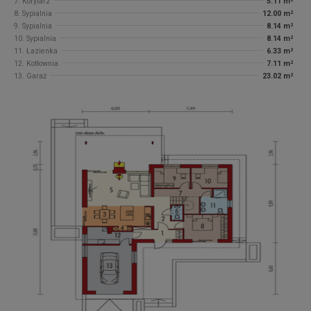
7. Korytarz
5.11 m²
8. Sypialnia
12.00 m²
9. Sypialnia
8.14 m²
10. Sypialnia
8.14 m²
11. Łazienka
6.33 m²
12. Kotłownia
7.11 m²
13. Garaż
23.02 m²