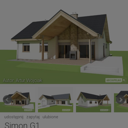
Autor: Artur Wójciak
udostępnij
zapytaj
ulubione
Simon G1