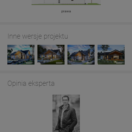
prawa
Inne wersje projektu
Opinia eksperta