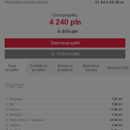
Minimalne wymiary działki
21.54 x 26.35 m
Cena projektu
4 240 pln
5 300 pln
Zamów projekt
Pobierz pliki
Dane
Dodatki do
Zmiany w
Bezpłatne
Wnętrza VOX
projektu
projektu
projekcie
wyceny
Parter
1. Wiatrołap
7.01 m²
2. Hol
7.80 m²
3. Kuchnia
11.04 m²
4. Spiżarnia
1.63 m²
5. Pokój dzienny + jadalnia
33.54 m²
6. Toaleta
1.66 m²