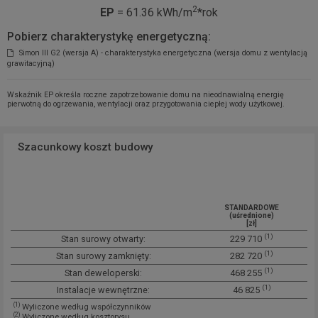
2
EP
= 61.36 kWh/m
*rok
Pobierz charakterystykę energetyczną:
Simon III G2 (wersja A) - charakterystyka energetyczna (wersja domu z wentylacją
grawitacyjną)
Wskaźnik EP określa roczne zapotrzebowanie domu na nieodnawialną energię
pierwotną do ogrzewania, wentylacji oraz przygotowania ciepłej wody użytkowej.
Szacunkowy koszt budowy
STANDARDOWE
(uśrednione)
[zł]
(1)
Stan surowy otwarty:
229 710
(1)
Stan surowy zamknięty:
282 720
(1)
Stan deweloperski:
468 255
(1)
Instalacje wewnętrzne:
46 825
(1)
Wyliczone według współczynników
(2)
Wyliczone według kosztorysu