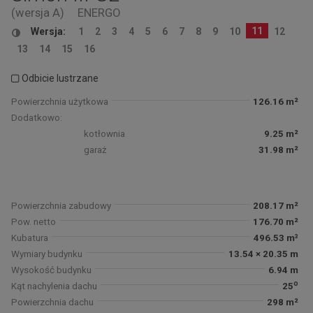
(wersja A)
ENERGO
11
Wersja:
1
2
3
4
5
6
7
8
9
10
12
13
14
15
16
Odbicie lustrzane
Powierzchnia użytkowa
126.16 m²
Dodatkowo:
kotłownia
9.25 m²
garaż
31.98 m²
Powierzchnia zabudowy
208.17 m²
Pow. netto
176.70 m²
Kubatura
496.53 m³
Wymiary budynku
13.54 × 20.35 m
Wysokość budynku
6.94 m
o
Kąt nachylenia dachu
25
Powierzchnia dachu
298 m²