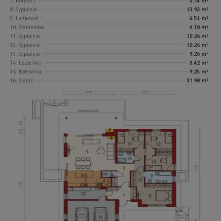
7. Korytarz
5.74 m²
8. Sypialnia
13.93 m²
9. Łazienka
6.51 m²
10. Garderoba
4.10 m²
11. Sypialnia
10.26 m²
12. Sypialnia
10.26 m²
13. Sypialnia
9.26 m²
14. Łazienka
3.42 m²
15. Kotłownia
9.25 m²
16. Garaż
31.98 m²