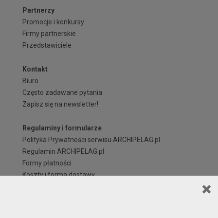
Partnerzy
Promocje i konkursy
Firmy partnerskie
Przedstawiciele
Kontakt
Biuro
Często zadawane pytania
Zapisz się na newsletter!
Regulaminy i formularze
Polityka Prywatności serwisu ARCHIPELAG.pl
Regulamin ARCHIPELAG.pl
Formy płatności
Koszty i forma dostawy
Reklamacje i zwroty
Czas realizacji zamówienia
Prawa autorskie