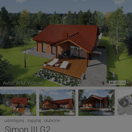
Autor: Artur Wójciak
udostępnij
zapytaj
ulubione
Simon III G2