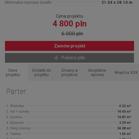
Minimalne wymiary działki
21.54 x 28.10 m
Cena projektu
4 800 pln
6 000 pln
Zamów projekt
Pobierz pliki
Dane
Dodatki do
Zmiany w
Bezpłatne
Wnętrza VOX
projektu
projektu
projekcie
wyceny
Parter
1. Wiatrołap
4.32 m²
2. Hol + schody
14.40 m²
3. Kuchnia
10.87 m²
4. Spiżarnia
2.29 m²
5. Pokój dzienny
34.08 m²
6. Toaleta
1.54 m²