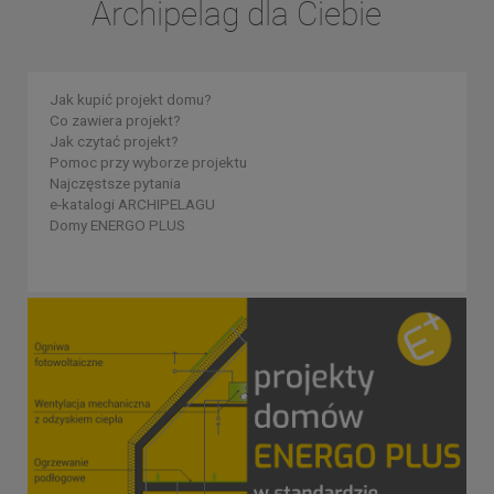
Archipelag dla Ciebie
Jak kupić projekt domu?
Co zawiera projekt?
Jak czytać projekt?
Pomoc przy wyborze projektu
Najczęstsze pytania
e-katalogi ARCHIPELAGU
Domy ENERGO PLUS