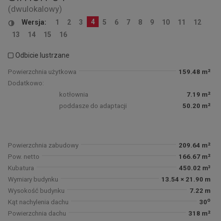
(dwulokalowy)
4
Wersja:
1
2
3
5
6
7
8
9
10
11
12
13
14
15
16
Odbicie lustrzane
Powierzchnia użytkowa
159.48 m²
Dodatkowo:
kotłownia
7.19 m²
poddasze do adaptacji
50.20 m²
Powierzchnia zabudowy
209.64 m²
Pow. netto
166.67 m²
Kubatura
450.02 m³
Wymiary budynku
13.54 × 21.90 m
Wysokość budynku
7.22 m
o
Kąt nachylenia dachu
30
Powierzchnia dachu
318 m²