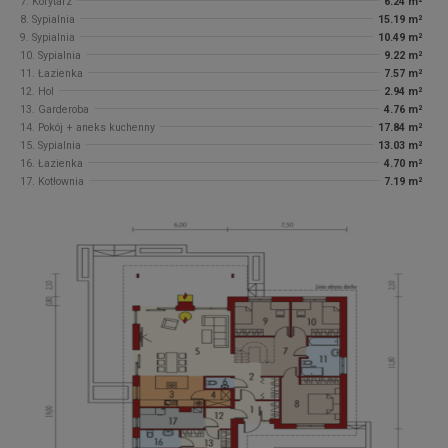
7. Korytarz
6.24 m²
8. Sypialnia
15.19 m²
9. Sypialnia
10.49 m²
10. Sypialnia
9.22 m²
11. Łazienka
7.57 m²
12. Hol
2.94 m²
13. Garderoba
4.76 m²
14. Pokój + aneks kuchenny
17.84 m²
15. Sypialnia
13.03 m²
16. Łazienka
4.70 m²
17. Kotłownia
7.19 m²