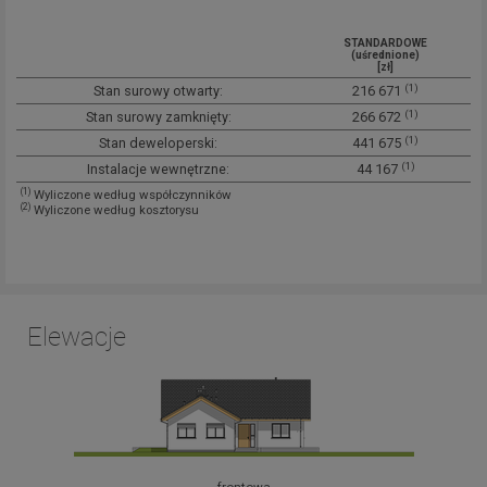
STANDARDOWE
(uśrednione)
[zł]
(1)
Stan surowy otwarty:
216 671
(1)
Stan surowy zamknięty:
266 672
(1)
Stan deweloperski:
441 675
(1)
Instalacje wewnętrzne:
44 167
(1)
Wyliczone według współczynników
(2)
Wyliczone według kosztorysu
Elewacje
frontowa