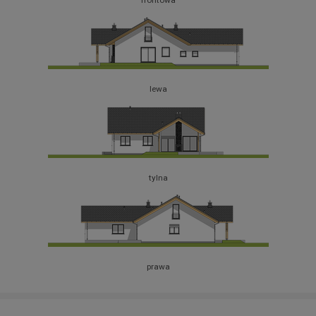
lewa
tylna
prawa