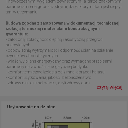
i nowoczesnym wyglądem zewnętrznym, a także znakomitymi
parametrami energooszczędnymi, dzięki którym dom jest ciepły i
tani w utrzymaniu.
Budowa zgodna z zastosowaną w dokumentacji technicznej
izolacją termiczną i materiałami konstrukcyjnymi
gwarantuje:
- założoną izolacyjność cieplną i akustyczną przegród
budowlanych
- odpowiednią wytrzymałość i odporność ścian na działanie
czynników atmosferycznych
- właściwy bilans energetyczny oraz wymagane przepisami
parametry sprawności energetycznej budynku
- komfort termiczny: izolacja od zimna, gorąca i hałasu
- komfort użytkowania, jakość i bezpieczeństwo
- zdrowy mikroklimat wnętrz, czyli zdrowy dom
czytaj więcej
Usytuowanie na działce