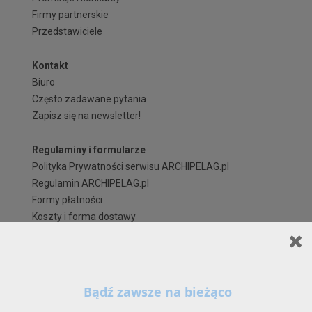
Firmy partnerskie
Przedstawiciele
Kontakt
Biuro
Często zadawane pytania
Zapisz się na newsletter!
Regulaminy i formularze
Polityka Prywatności serwisu ARCHIPELAG.pl
Regulamin ARCHIPELAG.pl
Formy płatności
Koszty i forma dostawy
Reklamacje i zwroty
Czas realizacji zamówienia
Prawa autorskie
Szanowni Państwo,
X
Kontynuując korzystanie z naszych Serwisów (również poprzez zamknięcie tego
komunikatu) z wykorzystaniem domyślnych ustawień przeglądarki internetowej w zakresie