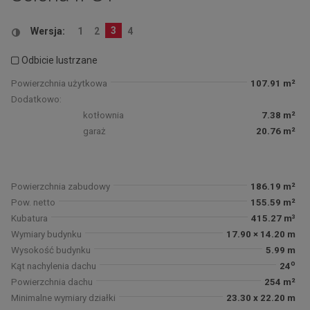
3
Wersja:
1
2
4
Odbicie lustrzane
Powierzchnia użytkowa
107.91 m²
Dodatkowo:
kotłownia
7.38 m²
garaż
20.76 m²
Powierzchnia zabudowy
186.19 m²
Pow. netto
155.59 m²
Kubatura
415.27 m³
Wymiary budynku
17.90 × 14.20 m
Wysokość budynku
5.99 m
o
Kąt nachylenia dachu
24
Powierzchnia dachu
254 m²
Minimalne wymiary działki
23.30 x 22.20 m