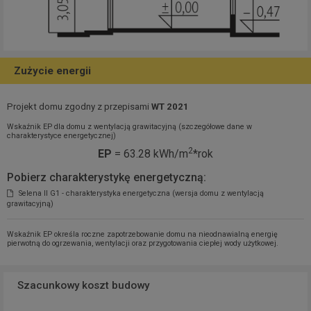
Zużycie energii
Projekt domu zgodny z przepisami
WT 2021
Wskaźnik EP dla domu z wentylacją grawitacyjną (szczegółowe dane w
charakterystyce energetycznej)
2
EP
= 63.28 kWh/m
*rok
Pobierz charakterystykę energetyczną:
Selena II G1 - charakterystyka energetyczna (wersja domu z wentylacją
grawitacyjną)
Wskaźnik EP określa roczne zapotrzebowanie domu na nieodnawialną energię
pierwotną do ogrzewania, wentylacji oraz przygotowania ciepłej wody użytkowej.
Szacunkowy koszt budowy