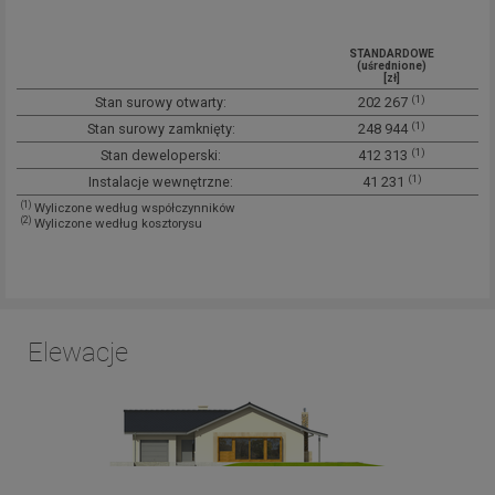
STANDARDOWE
(uśrednione)
[zł]
(1)
Stan surowy otwarty:
202 267
(1)
Stan surowy zamknięty:
248 944
(1)
Stan deweloperski:
412 313
(1)
Instalacje wewnętrzne:
41 231
(1)
Wyliczone według współczynników
(2)
Wyliczone według kosztorysu
Elewacje