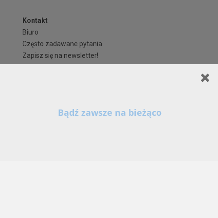
Kontakt
Biuro
Często zadawane pytania
Zapisz się na newsletter!
Regulaminy i formularze
Polityka Prywatności serwisu ARCHIPELAG.pl
Regulamin ARCHIPELAG.pl
Formy płatności
Koszty i forma dostawy
Reklamacje i zwroty
Czas realizacji zamówienia
Prawa autorskie