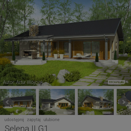
Autor: Artur Wójciak
udostępnij
zapytaj
ulubione
Selena II G1