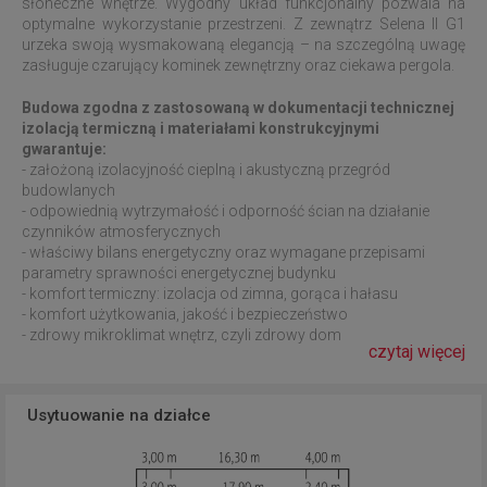
słoneczne wnętrze. Wygodny układ funkcjonalny pozwala na
optymalne wykorzystanie przestrzeni. Z zewnątrz Selena II G1
urzeka swoją wysmakowaną elegancją – na szczególną uwagę
zasługuje czarujący kominek zewnętrzny oraz ciekawa pergola.
Budowa zgodna z zastosowaną w dokumentacji technicznej
izolacją termiczną i materiałami konstrukcyjnymi
gwarantuje:
- założoną izolacyjność cieplną i akustyczną przegród
budowlanych
- odpowiednią wytrzymałość i odporność ścian na działanie
czynników atmosferycznych
- właściwy bilans energetyczny oraz wymagane przepisami
parametry sprawności energetycznej budynku
- komfort termiczny: izolacja od zimna, gorąca i hałasu
- komfort użytkowania, jakość i bezpieczeństwo
- zdrowy mikroklimat wnętrz, czyli zdrowy dom
czytaj więcej
Usytuowanie na działce