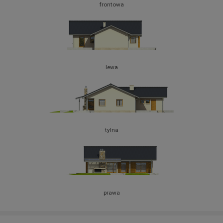
frontowa
lewa
tylna
prawa