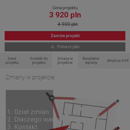
Cena projektu
3 920 pln
4 900 pln
Zamów projekt
Pobierz pliki
Dane
Dodatki do
Zmiany w
Bezpłatne
Wnętrza VOX
projektu
projektu
projekcie
wyceny
Zmiany w projekcie
1. Dział zmian
2. Dlaczego warto nas wybrać?
3. Kontakt