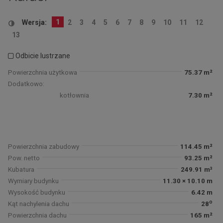
1
Wersja:
2
3
4
5
6
7
8
9
10
11
12
13
Odbicie lustrzane
Powierzchnia użytkowa
75.37 m²
Dodatkowo:
kotłownia
7.30 m²
Powierzchnia zabudowy
114.45 m²
Pow. netto
93.25 m²
Kubatura
249.91 m³
Wymiary budynku
11.30 × 10.10 m
Wysokość budynku
6.42 m
o
Kąt nachylenia dachu
28
Powierzchnia dachu
165 m²