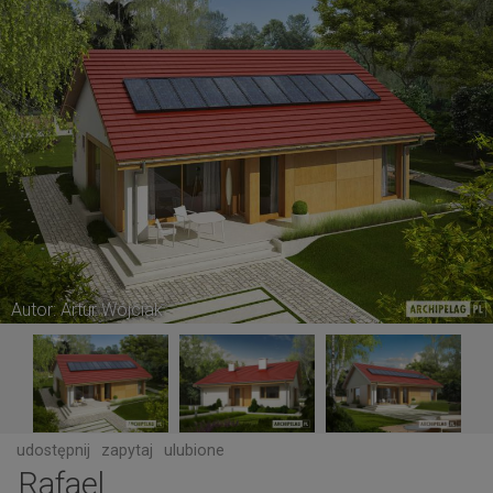
Autor: Artur Wójciak
udostępnij
zapytaj
ulubione
Rafael