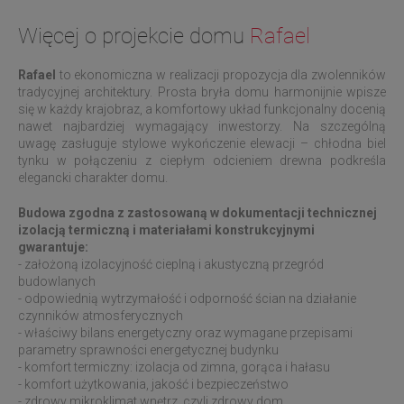
Więcej o projekcie domu
Rafael
Rafael
to ekonomiczna w realizacji propozycja dla zwolenników
tradycyjnej architektury. Prosta bryła domu harmonijnie wpisze
się w każdy krajobraz, a komfortowy układ funkcjonalny docenią
nawet najbardziej wymagający inwestorzy. Na szczególną
uwagę zasługuje stylowe wykończenie elewacji – chłodna biel
tynku w połączeniu z ciepłym odcieniem drewna podkreśla
elegancki charakter domu.
Budowa zgodna z zastosowaną w dokumentacji technicznej
izolacją termiczną i materiałami konstrukcyjnymi
gwarantuje:
- założoną izolacyjność cieplną i akustyczną przegród
budowlanych
- odpowiednią wytrzymałość i odporność ścian na działanie
czynników atmosferycznych
- właściwy bilans energetyczny oraz wymagane przepisami
parametry sprawności energetycznej budynku
- komfort termiczny: izolacja od zimna, gorąca i hałasu
- komfort użytkowania, jakość i bezpieczeństwo
- zdrowy mikroklimat wnętrz, czyli zdrowy dom