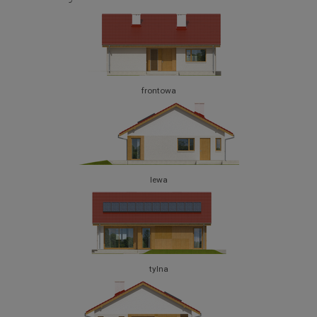
frontowa
lewa
tylna