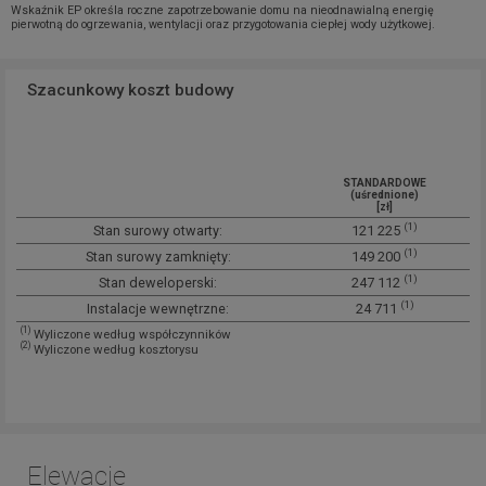
Wskaźnik EP określa roczne zapotrzebowanie domu na nieodnawialną energię
pierwotną do ogrzewania, wentylacji oraz przygotowania ciepłej wody użytkowej.
Szacunkowy koszt budowy
STANDARDOWE
(uśrednione)
[zł]
(1)
Stan surowy otwarty:
121 225
(1)
Stan surowy zamknięty:
149 200
(1)
Stan deweloperski:
247 112
(1)
Instalacje wewnętrzne:
24 711
(1)
Wyliczone według współczynników
(2)
Wyliczone według kosztorysu
Elewacje