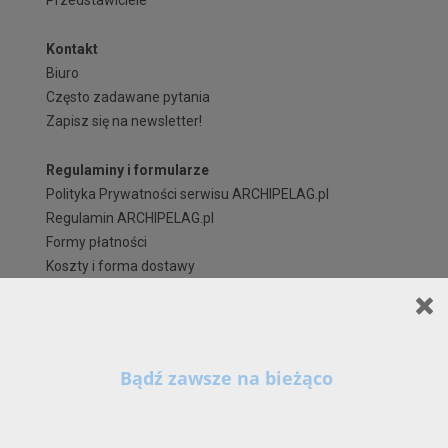
Przedstawiciele
Kontakt
Biuro
Często zadawane pytania
Zapisz się na newsletter!
Regulaminy i formularze
Polityka Prywatności serwisu ARCHIPELAG.pl
Regulamin ARCHIPELAG.pl
Formy płatności
Koszty i forma dostawy
Reklamacje i zwroty
Czas realizacji zamówienia
Prawa autorskie
Szanowni Państwo,
X
Kontynuując korzystanie z naszych Serwisów (również poprzez zamknięcie tego
komunikatu) z wykorzystaniem domyślnych ustawień przeglądarki internetowej w zakresie
prywatności, wyrażają Państwo zgodę na przetwarzanie przez nas danych osobowych w
postaci cookies na zasadach wskazanych w naszej
Polityce Prywatności
, zawierającej tak
szczegółowe informacje na temat możliwości zmiany tych ustawień, zasad, zakresu i celu