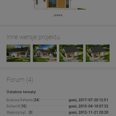
prawa
Inne wersje projektu
Forum (4)
Ostatnie tematy:
Budowa Rafaela [
24
]
gość, 2017-07-20 12:51
Rafael III [
15
]
gość, 2013-04-10 07:32
Większy kąt... [
3
]
gość, 2012-11-21 20:20