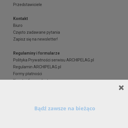
Przedstawiciele
Kontakt
Biuro
Często zadawane pytania
Zapisz się na newsletter!
Regulaminy i formularze
Polityka Prywatności serwisu ARCHIPELAG.pl
Regulamin ARCHIPELAG.pl
Formy płatności
Koszty i forma dostawy
Reklamacje i zwroty
Czas realizacji zamówienia
Prawa autorskie
Szanowni Państwo,
X
Kontynuując korzystanie z naszych Serwisów (również poprzez zamknięcie tego
komunikatu) z wykorzystaniem domyślnych ustawień przeglądarki internetowej w zakresie
prywatności, wyrażają Państwo zgodę na przetwarzanie przez nas danych osobowych w
postaci cookies na zasadach wskazanych w naszej
Polityce Prywatności
, zawierającej tak
szczegółowe informacje na temat możliwości zmiany tych ustawień, zasad, zakresu i celu