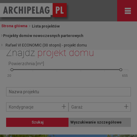
Strona główna
Lista projektów
Projekty domów nowoczesnych parterowych
Rafael VI ECONOMIC (30 stopni) - projekt domu
Znajdź
projekt domu
Powierzchnia [m²]
+
+
Kondygnacje
Garaż
Szukaj
Wyszukiwanie szczegółowe