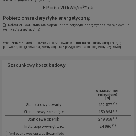
2
EP
= 67.20 kWh/m
*rok
Pobierz charakterystykę energetyczną:
Rafael VI ECONOMIC (30 stopni) - charakterystyka energetyczna (wersja domu z
wentylacją grawitacyjną)
Wskaźnik EP określa roczne zapotrzebowanie domu na nieodnawialną energię
pierwotną do ogrzewania, wentylacji oraz przygotowania ciepłej wody użytkowej.
Szacunkowy koszt budowy
STANDARDOWE
(uśrednione)
[zł]
(1)
Stan surowy otwarty:
122 577
(1)
Stan surowy zamknięty:
150 864
(1)
Stan deweloperski:
249 868
(1)
Instalacje wewnętrzne:
24 986
(1)
Wyliczone według współczynników