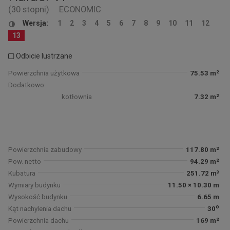
(30 stopni)
ECONOMIC
Wersja:
1
2
3
4
5
6
7
8
9
10
11
12
13
Odbicie lustrzane
Powierzchnia użytkowa
75.53 m²
Dodatkowo:
kotłownia
7.32 m²
Powierzchnia zabudowy
117.80 m²
Pow. netto
94.29 m²
Kubatura
251.72 m³
Wymiary budynku
11.50 × 10.30 m
Wysokość budynku
6.65 m
o
Kąt nachylenia dachu
30
Powierzchnia dachu
169 m²