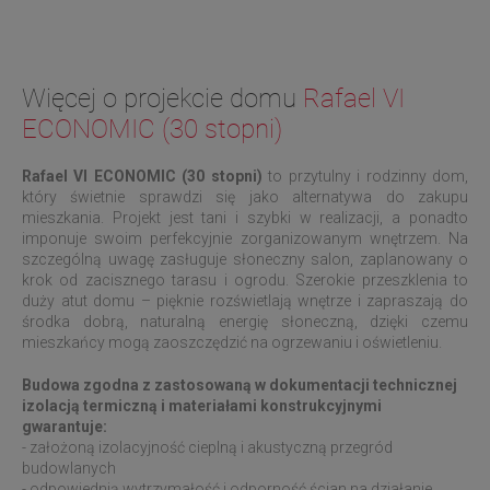
Więcej o projekcie domu
Rafael VI
ECONOMIC (30 stopni)
Rafael VI ECONOMIC (30 stopni)
to przytulny i rodzinny dom,
który świetnie sprawdzi się jako alternatywa do zakupu
mieszkania. Projekt jest tani i szybki w realizacji, a ponadto
imponuje swoim perfekcyjnie zorganizowanym wnętrzem. Na
szczególną uwagę zasługuje słoneczny salon, zaplanowany o
krok od zacisznego tarasu i ogrodu. Szerokie przeszklenia to
duży atut domu – pięknie rozświetlają wnętrze i zapraszają do
środka dobrą, naturalną energię słoneczną, dzięki czemu
mieszkańcy mogą zaoszczędzić na ogrzewaniu i oświetleniu.
Budowa zgodna z zastosowaną w dokumentacji technicznej
izolacją termiczną i materiałami konstrukcyjnymi
gwarantuje:
- założoną izolacyjność cieplną i akustyczną przegród
budowlanych
- odpowiednią wytrzymałość i odporność ścian na działanie