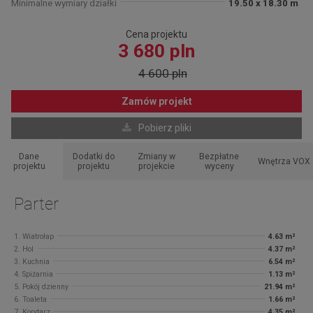
Minimalne wymiary działki
19.50 x 18.30 m
Cena projektu
3 680 pln
4 600 pln
Zamów projekt
Pobierz pliki
Dane
Dodatki do
Zmiany w
Bezpłatne
Wnętrza VOX
projektu
projektu
projekcie
wyceny
Parter
1. Wiatrołap
4.63 m²
2. Hol
4.37 m²
3. Kuchnia
6.54 m²
4. Spiżarnia
1.13 m²
5. Pokój dzienny
21.94 m²
6. Toaleta
1.66 m²
7. Korytarz
4.35 m²