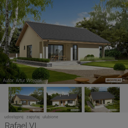
Autor: Artur Wójciak
udostępnij
zapytaj
ulubione
Rafael VI