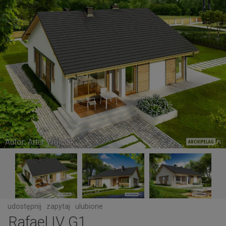
Autor: Artur Wójciak
udostępnij
zapytaj
ulubione
Rafael IV G1