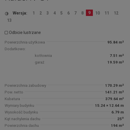
9
Wersja:
1
2
3
4
5
6
7
8
10
11
12
13
Odbicie lustrzane
Powierzchnia użytkowa
95.84 m²
Dodatkowo:
kotłownia
7.51 m²
garaż
19.59 m²
Powierzchnia zabudowy
170.29 m²
Pow. netto
141.21 m²
Kubatura
379.64 m³
Wymiary budynku
15.24 × 12.64 m
Wysokość budynku
6.79 m
o
Kąt nachylenia dachu
25
Powierzchnia dachu
194 m²