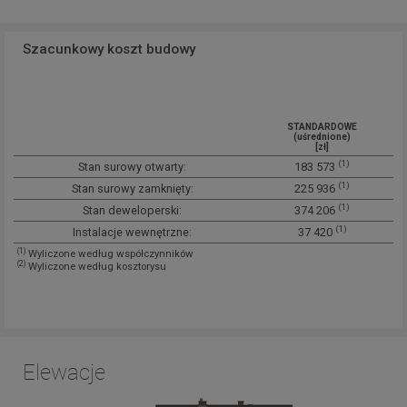
Szacunkowy koszt budowy
STANDARDOWE
(uśrednione)
[zł]
(1)
Stan surowy otwarty:
183 573
(1)
Stan surowy zamknięty:
225 936
(1)
Stan deweloperski:
374 206
(1)
Instalacje wewnętrzne:
37 420
(1)
Wyliczone według współczynników
(2)
Wyliczone według kosztorysu
Elewacje