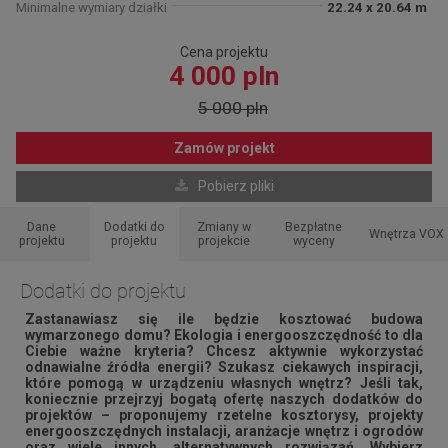
Minimalne wymiary działki
22.24 x 20.64 m
Cena projektu
4 000 pln
5 000 pln
Zamów projekt
Pobierz pliki
Dane
Dodatki do
Zmiany w
Bezpłatne
Wnętrza VOX
projektu
projektu
projekcie
wyceny
Dodatki do projektu
Zastanawiasz się ile będzie kosztować budowa
wymarzonego domu? Ekologia i energooszczędność to dla
Ciebie ważne kryteria? Chcesz aktywnie wykorzystać
odnawialne źródła energii? Szukasz ciekawych inspiracji,
które pomogą w urządzeniu własnych wnętrz? Jeśli tak,
koniecznie przejrzyj bogatą ofertę naszych dodatków do
projektów – proponujemy rzetelne kosztorysy, projekty
energooszczędnych instalacji, aranżacje wnętrz i ogrodów
oraz wiele innych, alternatywnych rozwiązań. Wybierz