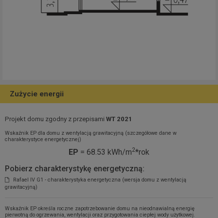
Zużycie energii
Projekt domu zgodny z przepisami
WT 2021
Wskaźnik EP dla domu z wentylacją grawitacyjną (szczegółowe dane w
charakterystyce energetycznej)
2
EP
= 68.53 kWh/m
*rok
Pobierz charakterystykę energetyczną:
Rafael IV G1 - charakterystyka energetyczna (wersja domu z wentylacją
grawitacyjną)
Wskaźnik EP określa roczne zapotrzebowanie domu na nieodnawialną energię
pierwotną do ogrzewania, wentylacji oraz przygotowania ciepłej wody użytkowej.