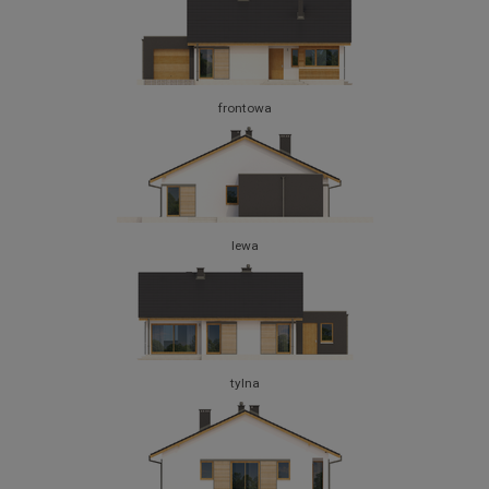
frontowa
lewa
tylna