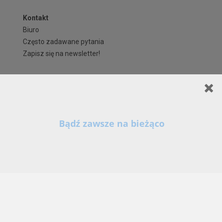
Kontakt
Biuro
Często zadawane pytania
Zapisz się na newsletter!
Regulaminy i formularze
Polityka Prywatności serwisu ARCHIPELAG.pl
Regulamin ARCHIPELAG.pl
Formy płatności
Koszty i forma dostawy
Reklamacje i zwroty
Czas realizacji zamówienia
Prawa autorskie