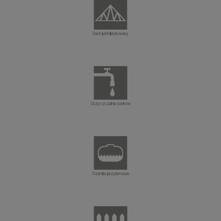
Dach prefabrykowany
Oczyszczalnia ścieków
Szambo przydomowe