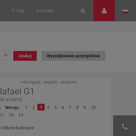
O nas
Kontakt
+
Szukaj
Wyszukiwanie szczegółowe
udostępnij
zapytaj
ulubione
Rafael G1
30 stopni)
3
Wersja:
1
2
4
5
6
7
8
9
10
11
12
13
Odbicie lustrzane