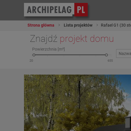
Strona główna
Lista projektów
Rafael G1 (30 st
Znajdź
projekt domu
Powierzchnia [m²]