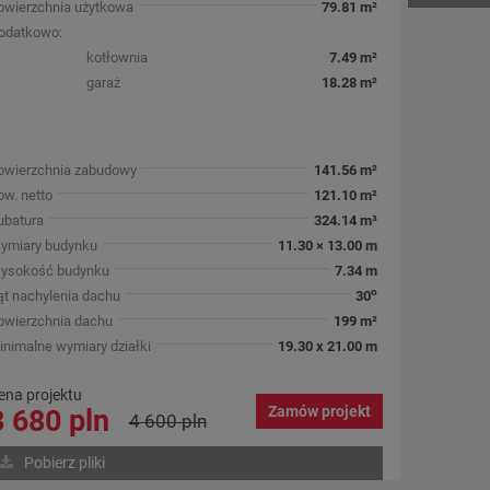
owierzchnia użytkowa
79.81 m²
odatkowo:
kotłownia
7.49 m²
garaż
18.28 m²
owierzchnia zabudowy
141.56 m²
ow. netto
121.10 m²
ubatura
324.14 m³
ymiary budynku
11.30 × 13.00 m
ysokość budynku
7.34 m
o
ąt nachylenia dachu
30
owierzchnia dachu
199 m²
inimalne wymiary działki
19.30 x 21.00 m
ena projektu
Zamów projekt
3 680 pln
4 600 pln
Pobierz pliki