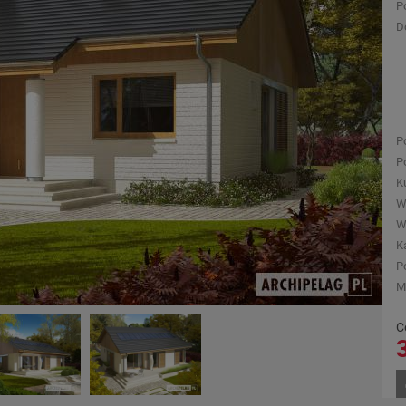
P
D
P
P
K
W
W
K
P
M
C