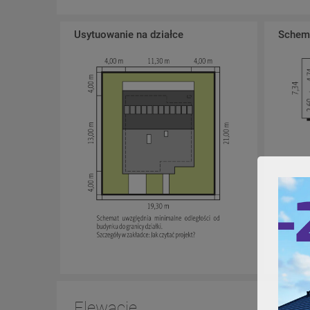
Usytuowanie na działce
Schema
Elewacje