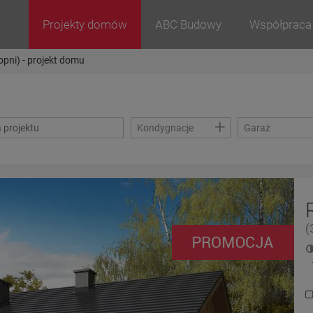
Projekty domów
ABC Budowy
Współpraca
opni) - projekt domu
+
Kondygnacje
Garaż
(