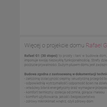
Więcej o projekcie domu
Rafael G
Rafael G1 (30 stopni)
to prosty i tani w budowie dom
imponuje swoją niezwykłą funkcjonalnością. Strefy dz
poczucie prywatności. Dużym plusem domu jest zaciszn
Budowa zgodna z zastosowaną w dokumentacji technicz
- założoną izolacyjność cieplną i akustyczną przegród
- odpowiednią wytrzymałość i odporność ścian na dzia
- właściwy bilans energetyczny oraz wymagane przepi
- komfort termiczny: izolacja od zimna, gorąca i hałasu
- komfort użytkowania, jakość i bezpieczeństwo
- zdrowy mikroklimat wnętrz, czyli zdrowy dom