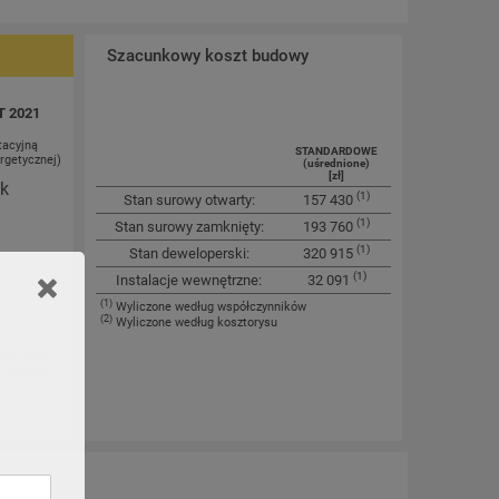
Szacunkowy koszt budowy
T 2021
tacyjną
STANDARDOWE
rgetycznej)
(uśrednione)
[zł]
ok
(1)
Stan surowy otwarty:
157 430
(1)
Stan surowy zamknięty:
193 760
(1)
Stan deweloperski:
320 915
a
(1)
Instalacje wewnętrzne:
32 091
(1)
Wyliczone według współczynników
(2)
Wyliczone według kosztorysu
anie domu
rzewania,
y