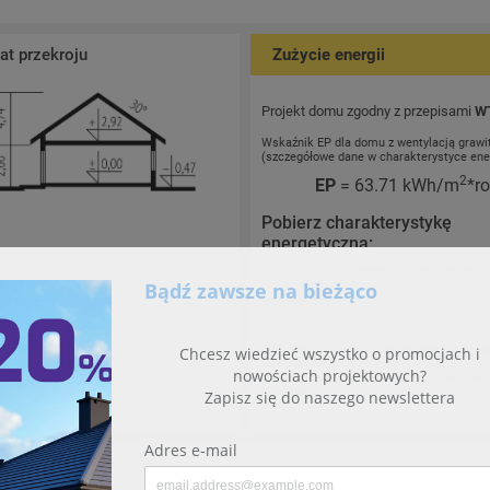
t przekroju
Zużycie energii
Projekt domu zgodny z przepisami
W
Wskaźnik EP dla domu z wentylacją grawi
(szczegółowe dane w charakterystyce ene
2
EP
= 63.71 kWh/m
*r
Pobierz charakterystykę
energetyczną:
Rafael G1 (30 stopni) - charakterystyk
energetyczna (wersja domu z wentylacją
grawitacyjną)
Wskaźnik EP określa roczne zapotrzebow
na nieodnawialną energię pierwotną do og
wentylacji oraz przygotowania ciepłej wod
użytkowej.