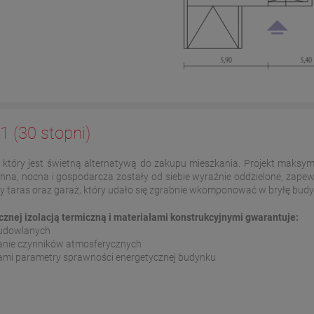
1 (30 stopni)
, który jest świetną alternatywą do zakupu mieszkania. Projekt maksym
ienna, nocna i gospodarcza zostały od siebie wyraźnie oddzielone, za
y taras oraz garaż, który udało się zgrabnie wkomponować w bryłę budy
nej izolacją termiczną i materiałami konstrukcyjnymi gwarantuje:
 budowlanych
łanie czynników atmosferycznych
sami parametry sprawności energetycznej budynku