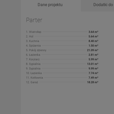
Dane projektu
Dodatki do 
Parter
1. Wiatrołap
3.64 m²
2. Hol
5.64 m²
3. Kuchnia
8.40 m²
4. Spiżarnia
1.50 m²
5. Pokój dzienny
21.09 m²
6. Łazienka
2.81 m²
7. Korytarz
5.99 m²
8. Sypialnia
13.01 m²
9. Sypialnia
9.99 m²
10. Łazienka
7.74 m²
11. Kotłownia
7.49 m²
12. Garaż
18.28 m²