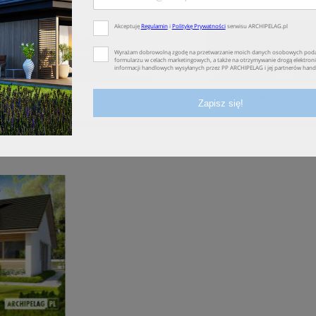
lewa
tylna