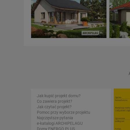
Jak kupić projekt domu?
Co zawiera projekt?
Jak czytać projekt?
Pomoc przy wyborze projektu
Najczęstsze pytania
e-katalogi ARCHIPELAGU
Domy ENERGO PLUS