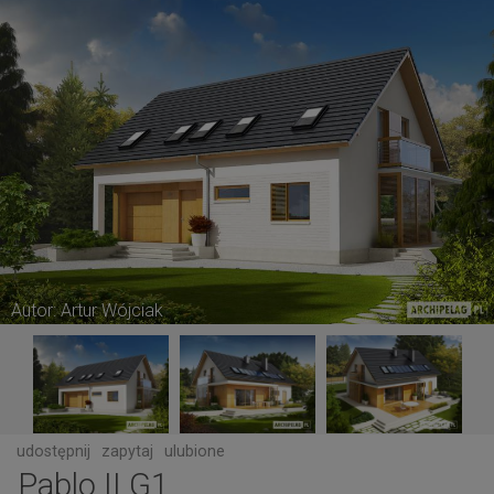
Autor: Artur Wójciak
udostępnij
zapytaj
ulubione
Pablo II G1