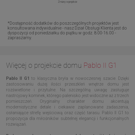
Zmiany w projekcie
*Dostępność dodatków do poszczególnych projektów jest
konsultowana indywidualnie - nasz Dział Obsługi Klienta jest do
dyspozycji od poniedziałku do piątku w godz. 8.00-16.00 -
zapraszamy.
Więcej o projekcie domu
Pablo II G1
Pablo II G1
to klasyczna bryła w nowoczesnej szacie. Dzięki
zastosowaniu dużej ilości przeszkleń wnętrze domu jest
rozświetlone i przytulne. Na szczególną uwagę zasługuje
nastrojowy kominek, którego palenisko jest widoczne aż z trzech
pomieszczeń. Oryginalny charakter domu akcentują
modernistyczne detale i ciekawie zaplanowane zadaszenia,
osłaniające strefę wejściową oraz część tarasu. Pablo II G1 to
propozycja dla miłośników subtelnej elegancji i funkcjonalnych
rozwiązań.