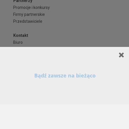
Partnerzy
Promocje i konkursy
Firmy partnerskie
Przedstawiciele
Kontakt
Biuro
Często zadawane pytania
Zapisz się na newsletter!
Regulaminy i formularze
Polityka Prywatności serwisu ARCHIPELAG.pl
Regulamin ARCHIPELAG.pl
Formy płatności
Koszty i forma dostawy
Reklamacje i zwroty
Czas realizacji zamówienia
Prawa autorskie