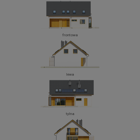
frontowa
lewa
tylna