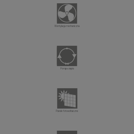
Wentylacja mechaniczna
Pompa ciepła
Panele fotowoltaiczne