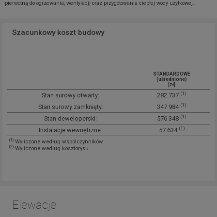
pierwotną do ogrzewania, wentylacji oraz przygotowania ciepłej wody użytkowej.
Szacunkowy koszt budowy
STANDARDOWE
(uśrednione)
[zł]
(1)
Stan surowy otwarty:
282 737
(1)
Stan surowy zamknięty:
347 984
(1)
Stan deweloperski:
576 348
(1)
Instalacje wewnętrzne:
57 634
(1)
Wyliczone według współczynników
(2)
Wyliczone według kosztorysu
Elewacje