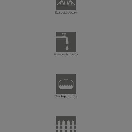
Dach prefabrykowany
Oczyszczalnia ścieków
Szambo przydomowe