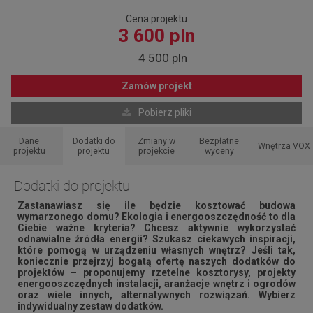
Cena projektu
3 600 pln
4 500 pln
Zamów projekt
Pobierz pliki
Dane
Dodatki do
Zmiany w
Bezpłatne
Wnętrza VOX
projektu
projektu
projekcie
wyceny
Dodatki do projektu
Zastanawiasz się ile będzie kosztować budowa
wymarzonego domu? Ekologia i energooszczędność to dla
Ciebie ważne kryteria? Chcesz aktywnie wykorzystać
odnawialne źródła energii? Szukasz ciekawych inspiracji,
które pomogą w urządzeniu własnych wnętrz? Jeśli tak,
koniecznie przejrzyj bogatą ofertę naszych dodatków do
projektów – proponujemy rzetelne kosztorysy, projekty
energooszczędnych instalacji, aranżacje wnętrz i ogrodów
oraz wiele innych, alternatywnych rozwiązań. Wybierz
indywidualny zestaw dodatków.