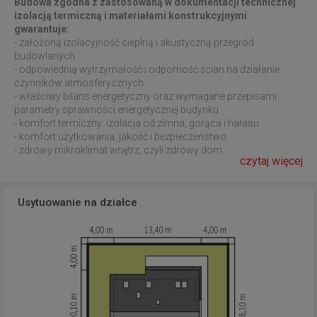
Budowa zgodna z zastosowaną w dokumentacji technicznej
izolacją termiczną i materiałami konstrukcyjnymi
gwarantuje:
- założoną izolacyjność cieplną i akustyczną przegród
budowlanych
- odpowiednią wytrzymałość i odporność ścian na działanie
czynników atmosferycznych
- właściwy bilans energetyczny oraz wymagane przepisami
parametry sprawności energetycznej budynku
- komfort termiczny: izolacja od zimna, gorąca i hałasu
- komfort użytkowania, jakość i bezpieczeństwo
- zdrowy mikroklimat wnętrz, czyli zdrowy dom
czytaj więcej
Usytuowanie na działce