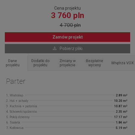
Cena projektu
3 760 pln
4 700 pln
Zamów projekt
Pobierz pliki
Dane
Dodatki do
Zmiany w
Bezpłatne
Wnętrza VOX
projektu
projektu
projekcie
wyceny
Parter
1. Wiatrołap
2.89 m²
2. Hol + schody
10.20 m²
3. Kuchnia + jadalnia
10.87 m²
4. Schowek/spiżarnia
2.35 m²
5. Pokój dzienny
17.17 m²
6. Toaleta
1.84 m²
7. Kotłownia
5.19 m²