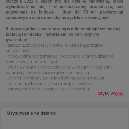
stycznia 2022 r. każdy, kto ma działkę budowlaną, może
wybudować na niej - w uproszczonej procedurze, bez
pozwolenia na budowę - dom do 70 m² powierzchni
zabudowy do celów mieszkaniowych lub rekreacyjnych.
Budowa zgodna z zastosowaną w dokumentacji technicznej
izolacją termiczną i materiałami konstrukcyjnymi
gwarantuje:
- założoną izolacyjność cieplną i akustyczną przegród
budowlanych
- odpowiednią wytrzymałość i odporność ścian na działanie
czynników atmosferycznych
- właściwy bilans energetyczny oraz wymagane przepisami
parametry sprawności energetycznej budynku
- komfort termiczny: izolacja od zimna, gorąca i hałasu
- komfort użytkowania, jakość i bezpieczeństwo
- zdrowy mikroklimat wnętrz, czyli zdrowy dom
czytaj więcej
Usytuowanie na działce