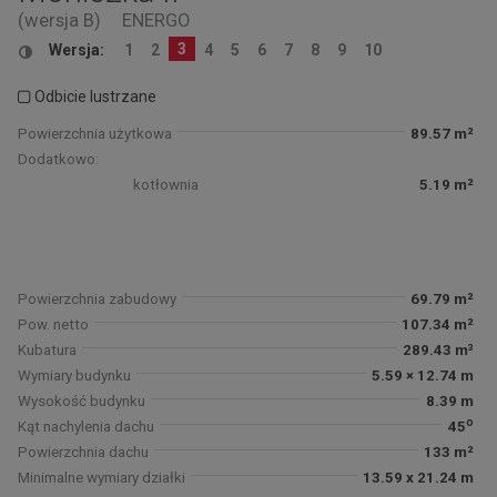
(wersja B)
ENERGO
3
Wersja:
1
2
4
5
6
7
8
9
10
Odbicie lustrzane
Powierzchnia użytkowa
89.57 m²
Dodatkowo:
kotłownia
5.19 m²
Powierzchnia zabudowy
69.79 m²
Pow. netto
107.34 m²
Kubatura
289.43 m³
Wymiary budynku
5.59 × 12.74 m
Wysokość budynku
8.39 m
o
Kąt nachylenia dachu
45
Powierzchnia dachu
133 m²
Minimalne wymiary działki
13.59 x 21.24 m