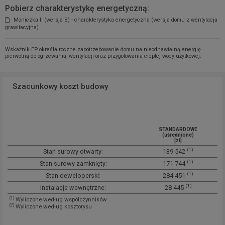
Pobierz charakterystykę energetyczną:
Moniczka II (wersja B) - charakterystyka energetyczna (wersja domu z wentylacja
grawitacyjna)
Wskaźnik EP określa roczne zapotrzebowanie domu na nieodnawialną energię
pierwotną do ogrzewania, wentylacji oraz przygotowania ciepłej wody użytkowej.
Szacunkowy koszt budowy
STANDARDOWE
(uśrednione)
[zł]
(1)
Stan surowy otwarty:
139 542
(1)
Stan surowy zamknięty:
171 744
(1)
Stan deweloperski:
284 451
(1)
Instalacje wewnętrzne:
28 445
(1)
Wyliczone według współczynników
(2)
Wyliczone według kosztorysu