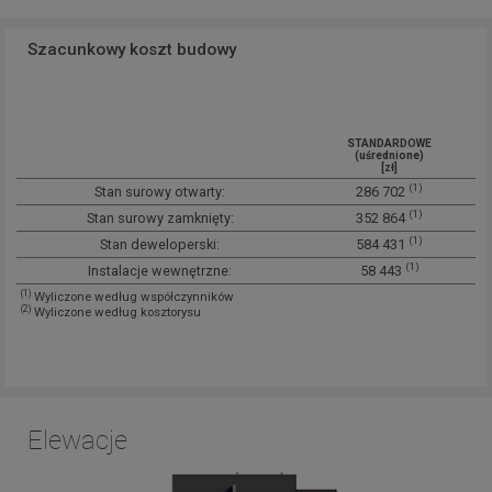
Szacunkowy koszt budowy
STANDARDOWE
(uśrednione)
[zł]
(1)
Stan surowy otwarty:
286 702
(1)
Stan surowy zamknięty:
352 864
(1)
Stan deweloperski:
584 431
(1)
Instalacje wewnętrzne:
58 443
(1)
Wyliczone według współczynników
(2)
Wyliczone według kosztorysu
Elewacje