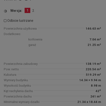
1
Wersja:
2
Odbicie lustrzane
Powierzchnia użytkowa
146.63 m²
Dodatkowo:
kotłownia
7.04 m²
garaż
21.25 m²
Powierzchnia zabudowy
138.19 m²
Pow. netto
220.54 m²
Kubatura
519.29 m³
Wymiary budynku
14.34 × 9.94 m
Wysokość budynku
8.98 m
o
Kąt nachylenia dachu
42
Powierzchnia dachu
241 m²
Minimalne wymiary działki
21.34 x 18.44 m