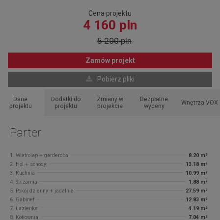
Cena projektu
4 160 pln
5 200 pln
Zamów projekt
Pobierz pliki
Dane
Dodatki do
Zmiany w
Bezpłatne
Wnętrza VOX
projektu
projektu
projekcie
wyceny
Parter
1. Wiatrołap + garderoba
8.20 m²
2. Hol + schody
13.18 m²
3. Kuchnia
10.99 m²
4. Spiżarnia
1.88 m²
5. Pokój dzienny + jadalnia
27.59 m²
6. Gabinet
12.83 m²
7. Łazienka
4.19 m²
8. Kotłownia
7.04 m²