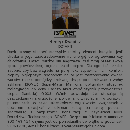
Henryk Kwapisz
ISOVER
Dach skośny stanowi niezwykle istotny element budynku jeśli
chodzi o jego zapotrzebowanie na energię do ogrzewania czy
chłodzenia. Latem bardzo się nagrzewa, zaś zimą przez swoją
sporą powierzchnię będzie tracił ciepło. Dlatego też trzeba
zadbać, aby bez względu na porę roku zapewniał nam komfort
cieplny. Najlepszym sposobem na to jest zastosowanie dwóch
warstw (jedna pomiędzy krokwie, druga pod krokwiami) wełny
szklanej ISOVER Super-Mata. Ma ona optymalny stosunek
izolacyjności do ceny. Bardzo niski współczynnik przewodzenia
ciepła (lambda) 0,033 W/mK powoduje, że stosując ją
oszczędzamy na grubości w porównaniu z izolacjami o gorszych
parametrach. W razie jakichkolwiek wątpliwości związanych z
doborem rozwiązań z zakresu izolacji termicznej, polecam
skorzystać z bezpłatnych konsultacji z inżynierami Biura
Doradztwa Technicznego ISOVER. Bezpłatna infolinia o numerze
800 163 121 czynna jest od poniedziałku do piątku w godzinach
8.00-17.00, e-mail: konsultanci.isover@saint-gobain.com.