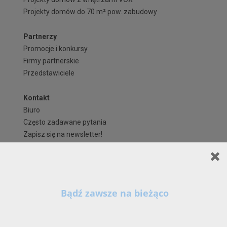
Projekty domów do 70 m² pow. zabudowy
Partnerzy
Promocje i konkursy
Firmy partnerskie
Przedstawiciele
Kontakt
Biuro
Często zadawane pytania
Zapisz się na newsletter!
Regulaminy i formularze
Polityka Prywatności serwisu ARCHIPELAG.pl
Regulamin ARCHIPELAG.pl
Szanowni Państwo,
X
Formy płatności
Kontynuując korzystanie z naszych Serwisów (również poprzez zamknięcie tego
Koszty i forma dostawy
komunikatu) z wykorzystaniem domyślnych ustawień przeglądarki internetowej w zakresie
prywatności, wyrażają Państwo zgodę na przetwarzanie przez nas danych osobowych w
Reklamacje i zwroty
postaci cookies na zasadach wskazanych w naszej
Polityce Prywatności
, zawierającej tak
szczegółowe informacje na temat możliwości zmiany tych ustawień, zasad, zakresu i celu