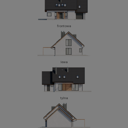
frontowa
lewa
tylna