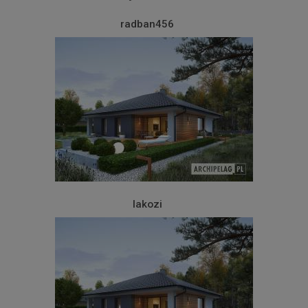
radban456
lakozi