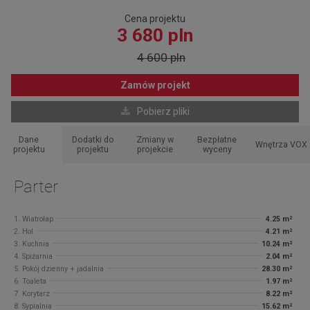
Cena projektu
3 680 pln
4 600 pln
Zamów projekt
Pobierz pliki
Dane
Dodatki do
Zmiany w
Bezpłatne
Wnętrza VOX
projektu
projektu
projekcie
wyceny
Parter
1. Wiatrołap
4.25 m²
2. Hol
4.21 m²
3. Kuchnia
10.24 m²
4. Spiżarnia
2.04 m²
5. Pokój dzienny + jadalnia
28.30 m²
6. Toaleta
1.97 m²
7. Korytarz
8.22 m²
8. Sypialnia
15.62 m²