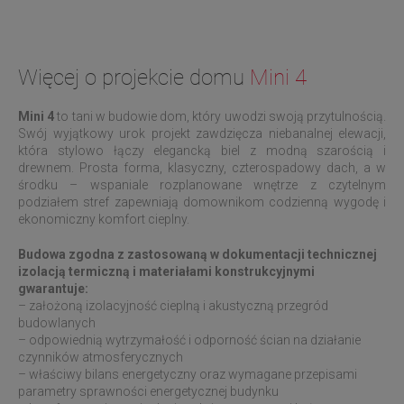
Więcej o projekcie domu
Mini 4
Mini 4
to tani w budowie dom, który uwodzi swoją przytulnością.
Swój wyjątkowy urok projekt zawdzięcza niebanalnej elewacji,
która stylowo łączy elegancką biel z modną szarością i
drewnem. Prosta forma, klasyczny, czterospadowy dach, a w
środku – wspaniale rozplanowane wnętrze z czytelnym
podziałem stref zapewniają domownikom codzienną wygodę i
ekonomiczny komfort cieplny.
Budowa zgodna z zastosowaną w dokumentacji technicznej
izolacją termiczną i materiałami konstrukcyjnymi
gwarantuje:
– założoną izolacyjność cieplną i akustyczną przegród
budowlanych
– odpowiednią wytrzymałość i odporność ścian na działanie
czynników atmosferycznych
– właściwy bilans energetyczny oraz wymagane przepisami
parametry sprawności energetycznej budynku