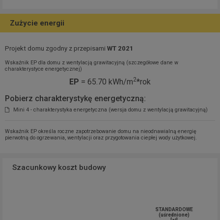
Zużycie energii
Projekt domu zgodny z przepisami
WT 2021
Wskaźnik EP dla domu z wentylacją grawitacyjną (szczegółowe dane w
charakterystyce energetycznej)
2
EP
= 65.70 kWh/m
*rok
Pobierz charakterystykę energetyczną:
Mini 4 - charakterystyka energetyczna (wersja domu z wentylacją grawitacyjną)
Wskaźnik EP określa roczne zapotrzebowanie domu na nieodnawialną energię
pierwotną do ogrzewania, wentylacji oraz przygotowania ciepłej wody użytkowej.
Szacunkowy koszt budowy
STANDARDOWE
(uśrednione)