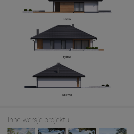
lewa
tylna
prawa
Inne wersje projektu