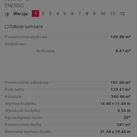
ENERGO
1
Wersja:
2
3
4
5
6
7
8
9
10
11
12
Odbicie lustrzane
Powierzchnia użytkowa
109.88 m²
Dodatkowo:
kotłownia
8.47 m²
Powierzchnia zabudowy
151.69 m²
Pow. netto
123.47 m²
Kubatura
346.96 m³
Wymiary budynku
14.44 × 11.44 m
Wysokość budynku
6.50 m
o
Kąt nachylenia dachu
25
Powierzchnia dachu
241 m²
Minimalne wymiary działki
21.44 x 19.44 m