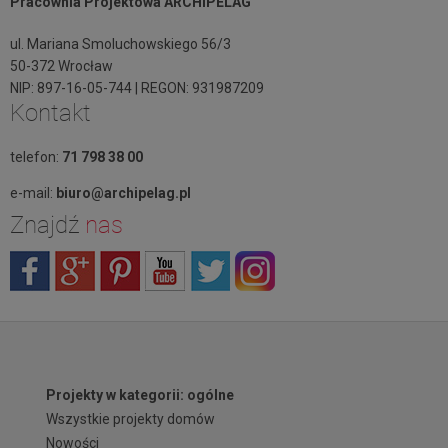
Pracownia Projektowa ARCHIPELAG
ul. Mariana Smoluchowskiego 56/3
50-372 Wrocław
NIP: 897-16-05-744 | REGON: 931987209
Kontakt
telefon:
71 798 38 00
e-mail:
biuro@archipelag.pl
Znajdź
nas
Projekty w kategorii: ogólne
Wszystkie projekty domów
Nowości