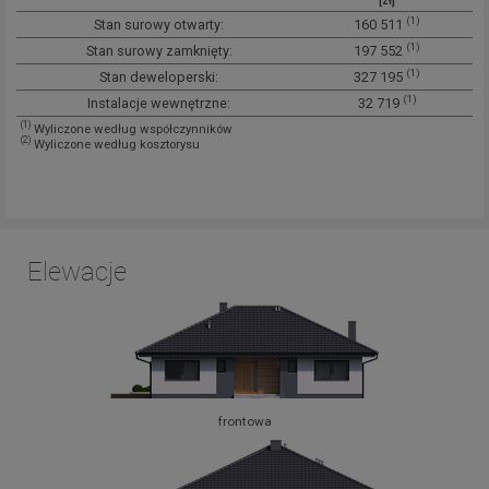
[zł]
(1)
Stan surowy otwarty:
160 511
(1)
Stan surowy zamknięty:
197 552
(1)
Stan deweloperski:
327 195
(1)
Instalacje wewnętrzne:
32 719
(1)
Wyliczone według współczynników
(2)
Wyliczone według kosztorysu
Elewacje
frontowa