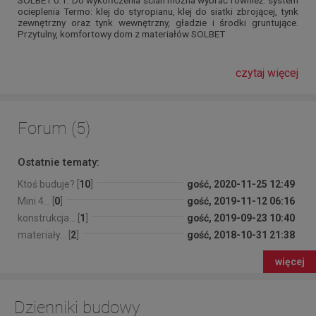
SOLBET 0.1. Do wykończenia ścian można wybrać również: system
ocieplenia Termo: klej do styropianu, klej do siatki zbrojącej, tynk
zewnętrzny oraz tynk wewnętrzny, gładzie i środki gruntujące.
Przytulny, komfortowy dom z materiałów SOLBET
czytaj więcej
Forum (5)
Ostatnie tematy:
Ktoś buduje? [
10
]
gość, 2020-11-25 12:49
Mini 4... [
0
]
gość, 2019-11-12 06:16
konstrukcja... [
1
]
gość, 2019-09-23 10:40
materiały... [
2
]
gość, 2018-10-31 21:38
więcej
Dzienniki budowy