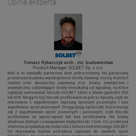
Opinia eksperta
Tomasz Rybarczyk arch., inż. budownictwa
Product Manager SOLBET Sp. z o.o.
Mini 4 to niewielki parterowy dom jednorodzinny. Na parterowej
przestrzeni budynku wyodrębniono strefę dzienną i nocną. Komfort
cieplny oraz akustyczny zapewnią m.in. ściany zewnętrzne i
wewnętrzne, oddzielające strefę mieszkalną od sypialnej, na które
najlepiej zastosować bloczki SOLBET 24cm o klasie gęstości 500
lub 600. Mogą to być bloczki profilowane na pióra i wpusty, czyli do
murowania z wypełnionymi zaprawą spoinami poziomymi i bez
wypełnienia spoin pionowych. Drugą opcją są bloczki, które muruje
się z wypełnieniem spoin poziomych i pionowych, czyli bloczki
profilowane na wpust-wpust lub bez profilowania. Na ściany
działowe dobrym rozwiązaniem będą bloczki 12cm. Do przekrycia
otworów przydadzą się nadproża z betonu komórkowego SOLBET.
Do murowania będzie potrzebna zaprawa do cienkich spoin