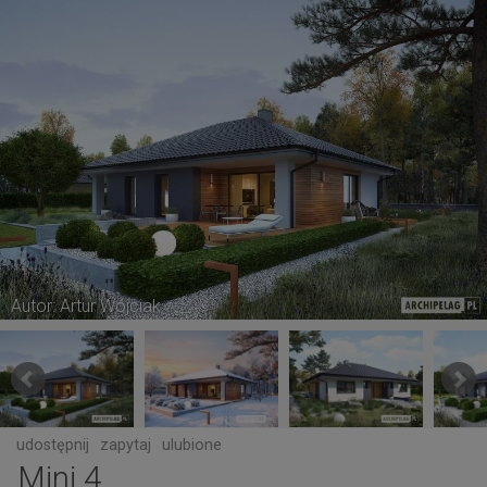
Autor: Artur Wójciak
udostępnij
zapytaj
ulubione
Mini 4