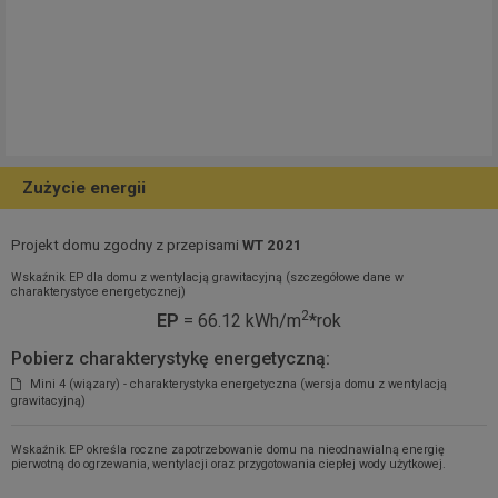
Zużycie energii
Projekt domu zgodny z przepisami
WT 2021
Wskaźnik EP dla domu z wentylacją grawitacyjną (szczegółowe dane w
charakterystyce energetycznej)
2
EP
= 66.12 kWh/m
*rok
Pobierz charakterystykę energetyczną:
Mini 4 (wiązary) - charakterystyka energetyczna (wersja domu z wentylacją
grawitacyjną)
Wskaźnik EP określa roczne zapotrzebowanie domu na nieodnawialną energię
pierwotną do ogrzewania, wentylacji oraz przygotowania ciepłej wody użytkowej.