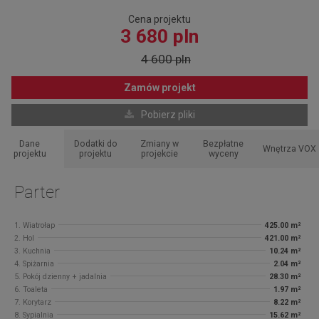
Cena projektu
3 680 pln
4 600 pln
Zamów projekt
Pobierz pliki
Dane
Dodatki do
Zmiany w
Bezpłatne
Wnętrza VOX
projektu
projektu
projekcie
wyceny
Parter
1. Wiatrołap
425.00 m²
2. Hol
421.00 m²
3. Kuchnia
10.24 m²
4. Spiżarnia
2.04 m²
5. Pokój dzienny + jadalnia
28.30 m²
6. Toaleta
1.97 m²
7. Korytarz
8.22 m²
8. Sypialnia
15.62 m²