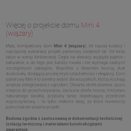
Więcej o projekcie domu
Mini 4
(wiązary)
Mały, kompaktowy dom
Mini 4 (wiązary
), hit naszej kolekcji i
najczęściej wybierany projekt parterowy ostatnich lat. Od teraz
także w wersji klinkierowej. Cegła na elewacji wygląda pięknie i
naturalnie, a do tego jest bardzo trwała i nie wymaga żadnych
szczególnych zabiegów. Wspólnie z drewnem tworzą duet
doskonały, dodający prostej bryle szlachetności i elegancji. Dom
parterowy Mini 4 to świetny wybór dla wszystkich, którzy kochają
wnętrza zintegrowane z ogrodem. Otwarta strefa dzienna, sporo
miejsca do przechowywania, zaciszna strefa nocna, mnóstwo
naturalnego światła, przytulny taras dopełniający przestrzeń
wypoczynkową – to tylko niektóre atuty, za które inwestorzy
pokochali ten właśnie projekt.
Budowa zgodna z zastosowaną w dokumentacji technicznej
izolacją termiczną i materiałami konstrukcyjnymi
gwarantuje: