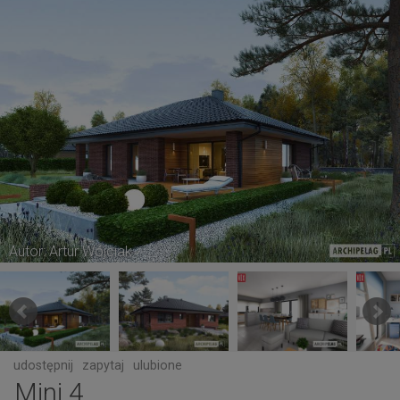
Autor: Artur Wójciak
udostępnij
zapytaj
ulubione
Mini 4