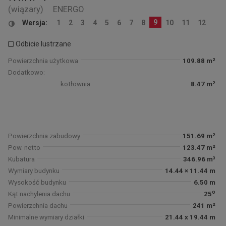
(wiązary)
ENERGO
9
Wersja:
1
2
3
4
5
6
7
8
10
11
12
Odbicie lustrzane
Powierzchnia użytkowa
109.88 m²
Dodatkowo:
kotłownia
8.47 m²
Powierzchnia zabudowy
151.69 m²
Pow. netto
123.47 m²
Kubatura
346.96 m³
Wymiary budynku
14.44 × 11.44 m
Wysokość budynku
6.50 m
o
Kąt nachylenia dachu
25
Powierzchnia dachu
241 m²
Minimalne wymiary działki
21.44 x 19.44 m