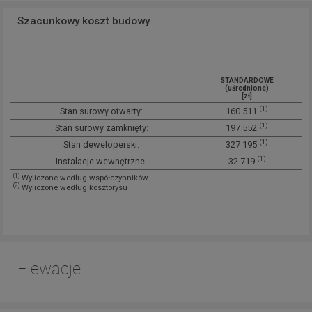
Szacunkowy koszt budowy
STANDARDOWE
(uśrednione)
[zł]
(1)
Stan surowy otwarty:
160 511
(1)
Stan surowy zamknięty:
197 552
(1)
Stan deweloperski:
327 195
(1)
Instalacje wewnętrzne:
32 719
(1)
Wyliczone według współczynników
(2)
Wyliczone według kosztorysu
Elewacje