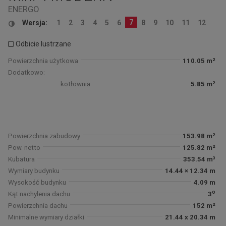
ENERGO
7
Wersja:
1
2
3
4
5
6
8
9
10
11
12
Odbicie lustrzane
Powierzchnia użytkowa
110.05 m²
Dodatkowo:
kotłownia
5.85 m²
Powierzchnia zabudowy
153.98 m²
Pow. netto
125.82 m²
Kubatura
353.54 m³
Wymiary budynku
14.44 × 12.34 m
Wysokość budynku
4.09 m
o
Kąt nachylenia dachu
3
Powierzchnia dachu
152 m²
Minimalne wymiary działki
21.44 x 20.34 m