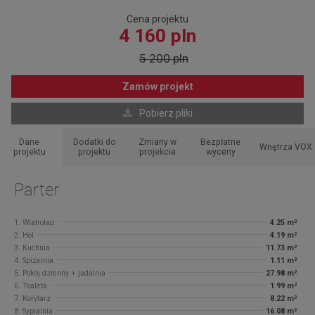
Cena projektu
4 160 pln
5 200 pln
Zamów projekt
Pobierz pliki
Dane
Dodatki do
Zmiany w
Bezpłatne
Wnętrza VOX
projektu
projektu
projekcie
wyceny
Parter
1. Wiatrołap
4.25 m²
2. Hol
4.19 m²
3. Kuchnia
11.73 m²
4. Spiżarnia
1.11 m²
5. Pokój dzienny + jadalnia
27.98 m²
6. Toaleta
1.99 m²
7. Korytarz
8.22 m²
8. Sypialnia
16.08 m²