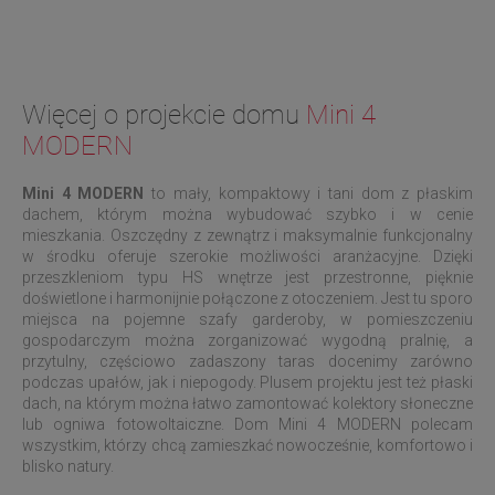
Więcej o projekcie domu
Mini 4
MODERN
Mini 4 MODERN
to mały, kompaktowy i tani dom z płaskim
dachem, którym można wybudować szybko i w cenie
mieszkania. Oszczędny z zewnątrz i maksymalnie funkcjonalny
w środku oferuje szerokie możliwości aranżacyjne. Dzięki
przeszkleniom typu HS wnętrze jest przestronne, pięknie
doświetlone i harmonijnie połączone z otoczeniem. Jest tu sporo
miejsca na pojemne szafy garderoby, w pomieszczeniu
gospodarczym można zorganizować wygodną pralnię, a
przytulny, częściowo zadaszony taras docenimy zarówno
podczas upałów, jak i niepogody. Plusem projektu jest też płaski
dach, na którym można łatwo zamontować kolektory słoneczne
lub ogniwa fotowoltaiczne. Dom Mini 4 MODERN polecam
wszystkim, którzy chcą zamieszkać nowocześnie, komfortowo i
blisko natury.