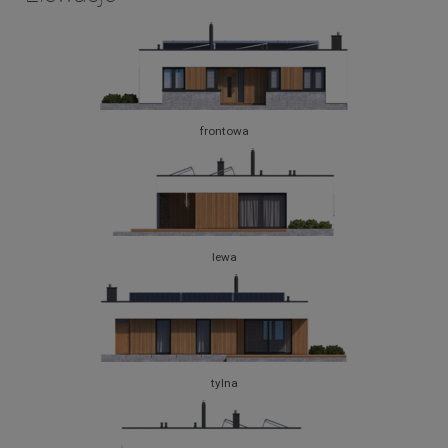
frontowa
lewa
tylna