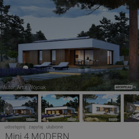
Autor: Artur Wójciak
udostępnij
zapytaj
ulubione
Mini 4 MODERN