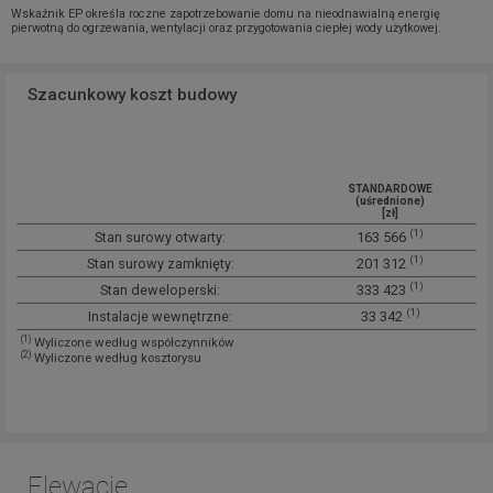
Wskaźnik EP określa roczne zapotrzebowanie domu na nieodnawialną energię
pierwotną do ogrzewania, wentylacji oraz przygotowania ciepłej wody użytkowej.
Szacunkowy koszt budowy
STANDARDOWE
(uśrednione)
[zł]
(1)
Stan surowy otwarty:
163 566
(1)
Stan surowy zamknięty:
201 312
(1)
Stan deweloperski:
333 423
(1)
Instalacje wewnętrzne:
33 342
(1)
Wyliczone według współczynników
(2)
Wyliczone według kosztorysu
Elewacje